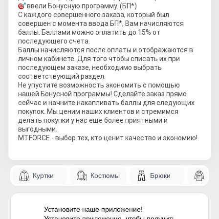
ввели Бонусную программу. (БП*)
С каждого совершенного заказа, который был
совершен с момента ввода БП*, Вам начисляются
баллы. Баллами можно оплатить до 15% от
последующего счета.
Баллы начисляются после оплаты и отображаются в
личном кабинете. Для того чтобы списать их при
последующем заказе, необходимо выбрать
соответствующий раздел.
Не упустите возможность экономить с помощью
нашей Бонусной программы! Сделайте заказ прямо
сейчас и начните накапливать баллы для следующих
покупок. Мы ценим наших клиентов и стремимся
делать покупки у нас еще более приятными и
выгодными.
MTFORCE - выбор тех, кто ценит качество и экономию!
Куртки
Костюмы
Брюки
Па
Установите наше приложение!
Установите приложение, чтобы получить