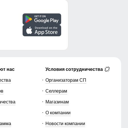
ют нас
Условия сотрудничества
ества
Организаторам СП
ов
Селлерам
ачества
Магазинам
О компании
рамма
Новости компании