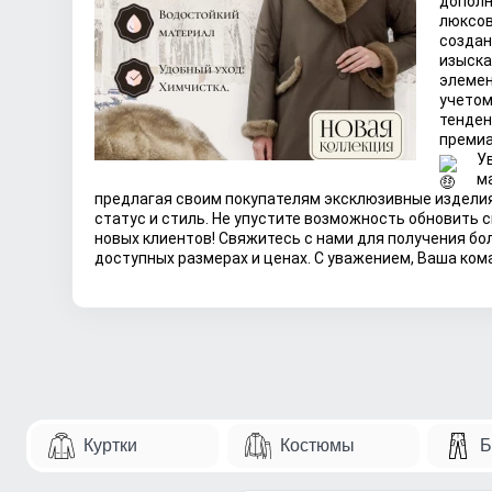
дополн
люксов
создан
изыска
элемен
учетом
тенден
премиа
У
м
предлагая своим покупателям эксклюзивные изделия
статус и стиль. Не упустите возможность обновить 
новых клиентов! Свяжитесь с нами для получения б
доступных размерах и ценах. С уважением, Ваша к
Куртки
Костюмы
Б