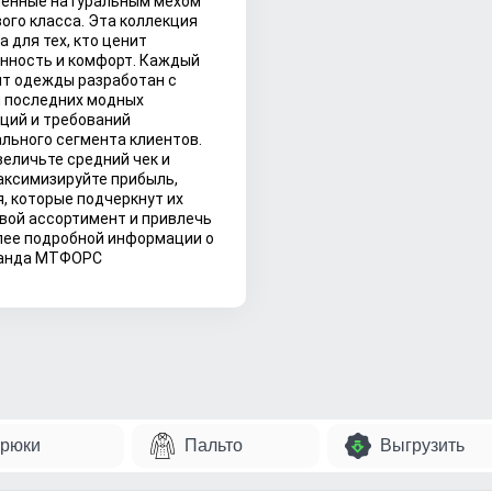
енные натуральным мехом
ого класса. Эта коллекция
а для тех, кто ценит
нность и комфорт. Каждый
т одежды разработан с
 последних модных
ций и требований
льного сегмента клиентов.
величьте средний чек и
аксимизируйте прибыль,
, которые подчеркнут их
свой ассортимент и привлечь
олее подробной информации о
оманда МТФОРС
рюки
Пальто
Выгрузить