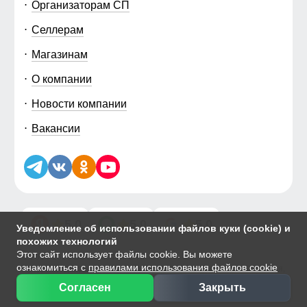
Организаторам СП
Селлерам
Магазинам
О компании
Новости компании
Вакансии
5.0
5.0
5.0
Уведомление об использовании файлов куки (cookie) и
похожих технологий
Этот сайт использует файлы cookie. Вы можете
© 2014-2026 ООО «МТФОРС ПЛЮС»
ознакомиться с
правилами использования файлов cookie
Продажа одежды мелким и крупным оптом в Москве, ул. Чагинская,
д.3Б, стр.1
Согласен
Закрыть
Публичная оферта
|
Персональные данные
|
Политика Cookie