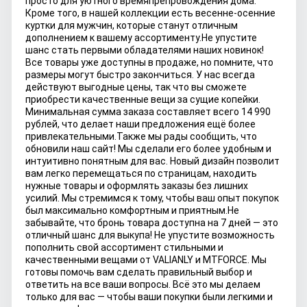
просто для уютного времяпрепровождения дома.
Кроме того, в нашей коллекции есть весенне-осенние
куртки для мужчин, которые станут отличным
дополнением к вашему ассортименту.
Не упустите
шанс стать первыми обладателями наших новинок!
Все товары уже доступны в продаже, но помните, что
размеры могут быстро закончиться. У нас всегда
действуют выгодные цены, так что вы сможете
приобрести качественные вещи за сущие копейки.
Минимальная сумма заказа составляет всего 14 990
рублей, что делает наши предложения ещё более
привлекательными.
Также мы рады сообщить, что
обновили наш сайт! Мы сделали его более удобным и
интуитивно понятным для вас. Новый дизайн позволит
вам легко перемещаться по страницам, находить
нужные товары и оформлять заказы без лишних
усилий. Мы стремимся к тому, чтобы ваш опыт покупок
был максимально комфортным и приятным.
Не
забывайте, что бронь товара доступна на 7 дней — это
отличный шанс для выкупа! Не упустите возможность
пополнить свой ассортимент стильными и
качественными вещами от VALIANLY и MTFORCE. Мы
готовы помочь вам сделать правильный выбор и
ответить на все ваши вопросы. Всё это мы делаем
только для вас — чтобы ваши покупки были легкими и