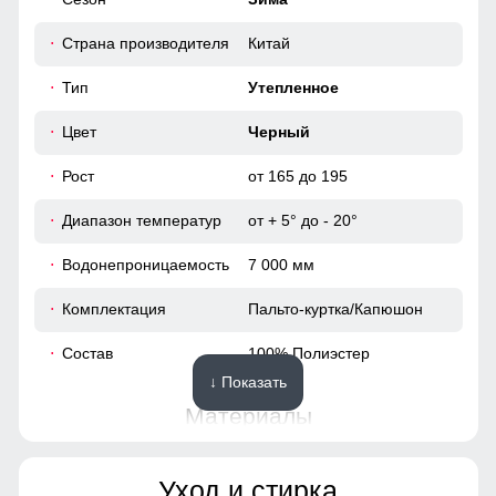
116
Утеплённый капюшон!
Надёжно защищает от холода, ветра и осадков. Идеален
Страна производителя
Китай
120
для зимней погоды, не требует головного убора.
Тип
Утепленное
43
Цвет
Черный
62
Рост
от 165 до 195
Диапазон температур
от + 5° до - 20°
54
Водонепроницаемость
7 000 мм
96
Комплектация
Пальто-куртка/Капюшон
64
Состав
100% Полиэстер
↓ Показать
48
Материалы
42
Материал
Мембранные материалы,
Уход и стирка
Полиэстер, Плащевка,