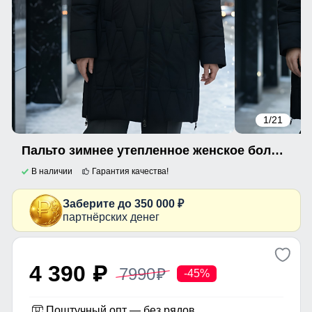
1
/21
Пальто зимнее утепленное женское большого размера черного цвета 7699Ch
В наличии
Гарантия качества!
Заберите до 350 000 ₽
партнёрских денег
4 390
7990
p
p
-45%
Поштучный опт — без рядов