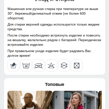
120
Болонь, Экологичные
материалы
Машинная или ручная стирка при температуре не выше
124
30°,
бережный/деликатный отжим (не более 600
Материал подкладки
Полиэстер
оборотов).
44
Для стирки верхней одежды используются только жидкие
Материал подкладки
Полиэстер
Надёжно защищает от холода, ветра и осадков. Идеален
средства.
капюшона
для зимней погоды, не требует головного убора.
После стирки необходимо встряхнуть изделие и повесить
62
на вешалку, желательно рядом с батареей. Периодически
Материал подкладки
Полиэстер
Трикотажные манжеты!
встряхивайте изделие.
кармана
Защищают от ветра и не пропускают холод, обеспечивая
При правильном уходе изделие будет радовать Вас
56
Материал наполнителя
Верблюжья шерсть
комфорт и тепло.
долгое время!
98
Фактура материала
Гладкая, стеганная
64
Утеплитель гр
от 320 до 420
Топовые
Плотность утеплителя (г/
220
48
кв.м)
42
Конструктивные особенности