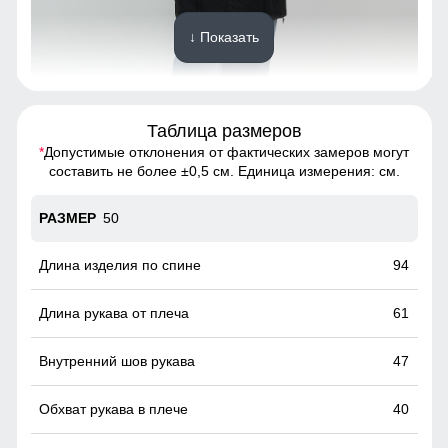
↓ Показать
Таблица размеров
*
Допустимые отклонения от фактических замеров могут
Пальто подчёркивает силуэт, удобно сидит по фигуре и не
составить не более ±0,5 см. Единица измерения: см.
сковывает движений.
50
Вместительные карманы!
Это практичное и удобное решение для повседневного
94
использования. Они легко вмещают телефон, перчатки и
другие необходимые мелочи, позволяя обойтись без
61
сумки. Карманы расположены удобно и защищены от
ветра, что делает их идеальными для холодной погоды.
47
40