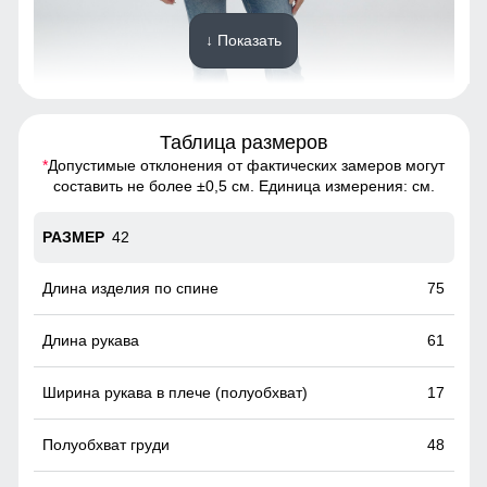
↓ Показать
Таблица размеров
*
Допустимые отклонения от фактических замеров могут
Благодаря универсальной посадке пальто подойдет
составить не более ±0,5 см. Единица измерения: см.
девушкам и женщинам с различным типом фигур.
Подчеркнет уникальность образа.
42
Пояс и шлевки
75
Элегантный пояс с шлевками подчеркните вашу талию и
добавьте фигуре изысканности.
61
17
48