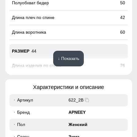
50
42
60
44
↓ Показать
76
63
Характеристики и описание
18
Артикул
622_2B
Элегантный пояс с шлевками подчеркните вашу талию и
50
Бренд
APNEEY
добавьте фигуре изысканности.
52
Пол
Женский
Гарантия сухости при любой погоде
Сезон
Зима
Пальто с водонепроницаемостью 10000мм обеспечит