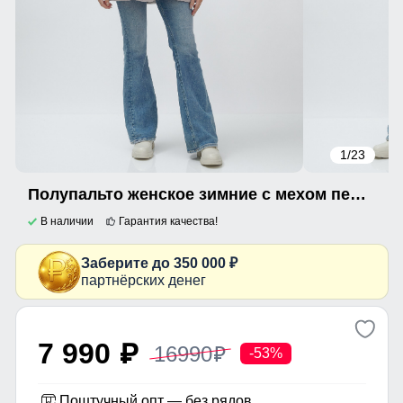
1
/23
Полупальто женское зимние с мехом песец люкс класса бежевого цвета 622_2B
В наличии
Гарантия качества!
Заберите до 350 000 ₽
партнёрских денег
7 990
16990
p
p
-53%
Поштучный опт — без рядов