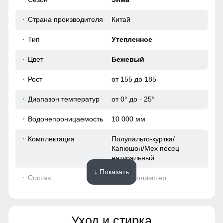
42
непревзойденную защиту от дождя. Мембранные
материалы гарантируют сухость и комфорт, позволяя
Страна производителя
Китай
60
оставаться активным в любую погоду, не беспокоясь о
влаге.
Тип
Утепленное
46
Цвет
Бежевый
Рост
от 155 до 185
78
Диапазон температур
от 0° до - 25°
65
Водонепроницаемость
10 000 мм
19
Комплектация
Полупальто-куртка/
Капюшон/Мех песец
52
натуральный
↓ Показать
54
Состав
100% Полиэстер
43
Материалы
Уход и стирка