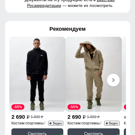
Росаккредитации
— можете их посмотреть
Рекомендуем
-55%
-55%
-60%
2 690
2 690
2
от
5 990
5 990
p
p
p
p
Костюм спортивный 330Ch
Костюм спортивный 336B
Костю
Видео
Видео
Смотреть
Смотреть