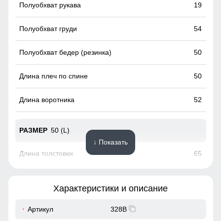
19
54
50
50
52
50 (L)
↓ Показать
65
60
Характеристики и описание
19
Артикул
328B
Вместительные карманы