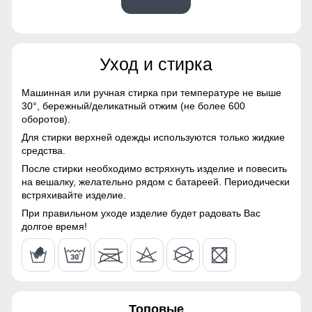
54
Материалы
56
Уход и стирка
Материал
Хлопок, Трикотаж,
54
Полиэстер, Экологичные
материалы
Капюшон надежно защищает от различных внешних
Машинная или ручная стирка при температуре не выше
факторов, таких как снег, дождь, ветер.
30°,
бережный/деликатный отжим (не более 600
54 (XXL)
Материал подкладки
Флис/Начес
оборотов).
Для стирки верхней одежды используются только жидкие
Фиксатор
Материал подкладки
Флис/Начес
69
средства.
брюк
Фиксатор служит для регулирования объема голени
После стирки необходимо встряхнуть изделие и повесить
64
на вешалку, желательно рядом с батареей. Периодически
Фактура материала
рубчиковая
встряхивайте изделие.
21
При правильном уходе изделие будет радовать Вас
Конструктивные особенности
долгое время!
60
Покрой
свободный
56
Длина подола
Средняя длина
Топовые
Тип рукава
Длинный