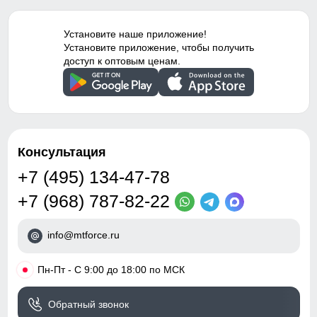
утягивающая модель
Тип посадки
Средняя
Установите наше приложение!
Установите приложение, чтобы получить
Таблица размеров брюк
доступ к оптовым ценам.
Дизайн и стиль
48 (M)
Вид одежды
Свободная модель
97
Стиль
Спортивный,
повседневный, вечерний
Консультация
67
Рисунок
Надписи, Логотип,
+7 (495) 134-47-78
Однотонный, Полоска
31
+7 (968) 787-82-22
Коллекция
Осень-зима 2024
37
info@mtforce.ru
Тренд
уличная мода
52
•
Пн-Пт - С 9:00 до 18:00 по МСК
Упаковка и размеры
20
Обратный звонок
Тип упаковки
Пакет