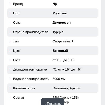
56
Бренд
Np
Несъемный ветрозащитный капюшон
52
Пол
Мужской
Капюшон надежно защищает от различных внешних
факторов, таких как снег, дождь, ветер.
Сезон
Демисезон
52
Страна производителя
Турция
52
Тип
Спортивный
52 (XL)
Цвет
Бежевый
Рост
от 165 до 195
67
Диапазон температур
°С, от + 15° до - 5°
62
Водонепроницаемость
3000 мм
20
Комплектация
Олимпика, брюки
58
Состав
85% Хлопок 15%
Полиэстер
↓ Показать