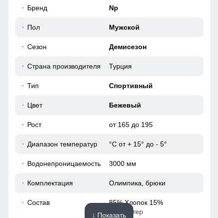
54
Бренд
Np
Современный молодежный стиль
50
Пол
Мужской
Сочетая в себе мягкость и однотонность, этот костюм
Сезон
Демисезон
выделяется своим молодежным стилем и подходит к
60
различным образам.
Страна производителя
Турция
46
Тип
Спортивный
52 (XL)
Цвет
Бежевый
Рост
от 165 до 195
68
Диапазон температур
°С от + 15° до - 5°
58
Водонепроницаемость
3000 мм
21
Комплектация
Олимпика, брюки
56
Состав
85% Хлопок 15%
Полиэстер
↓ Показать