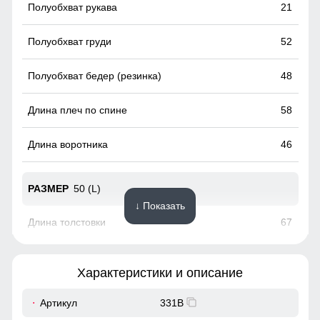
21
52
48
58
46
50 (L)
↓ Показать
67
56
Характеристики и описание
21
Артикул
331B
Практичные и стильные карманы удобно расположены
для хранения мелочей, таких как ключи или телефон.