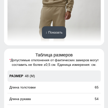
↓ Показать
Таблица размеров
*
Допустимые отклонения от фактических замеров могут
Спортивный костюм - это предмет гардероба, состоящий
составить не более ±0,5 см. Единица измерения: см.
из двух частей: олимпийки и спортивных брюк.
48 (M)
Удобные и вместительные карманы
Практичные и стильные карманы удобно расположены
65
для хранения мелочей, таких как ключи или телефон.
54