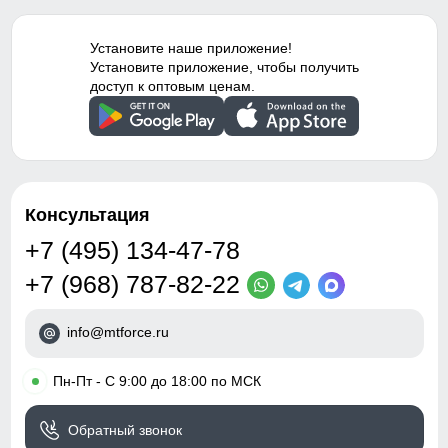
гипоаллергенный
Элемент одежды нужен для защиты шеи от холода, но со
материал, с начесом
временем стал стильной и модной деталью гардероба.
Установите наше приложение!
Тип посадки
Средняя
Установите приложение, чтобы получить
Таблица размеров брюк
доступ к оптовым ценам.
Дизайн и стиль
48 (M)
Вид одежды
Свободная модель
95
Стиль
Спортивный,
Консультация
64
повседневный, вечерний
+7 (495) 134-47-78
Рисунок
Однотонный
33
+7 (968) 787-82-22
Коллекция
Осень-зима 2024
36
info@mtforce.ru
Тренд
уличная мода
50
•
Пн-Пт - С 9:00 до 18:00 по МСК
Упаковка и размеры
18
Обратный звонок
Тип упаковки
Пакет