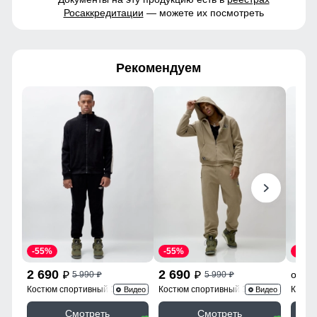
Росаккредитации
— можете их посмотреть
Рекомендуем
-55%
-55%
-60%
2 690
2 690
2
от
5 990
5 990
p
p
p
p
Костюм спортивный 330Ch
Костюм спортивный 336B
Костю
Видео
Видео
Смотреть
Смотреть