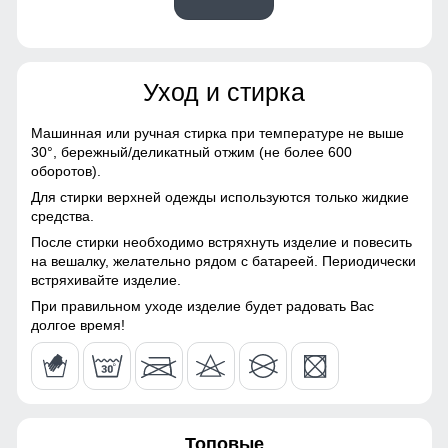
52
Материалы
62
Уход и стирка
Материал
Хлопок, Трикотаж,
48
Полиэстер, Экологичные
материалы
Машинная или ручная стирка при температуре не выше
Сочетая в себе мягкость и однотонность, этот костюм
30°,
бережный/деликатный отжим (не более 600
54 (XXL)
Материал подкладки
Флис/Начес
выделяется своим молодежным стилем и подходит к
оборотов).
различным образам.
Для стирки верхней одежды используются только жидкие
Материал подкладки
Флис/Начес
70
средства.
брюк
Особенности джоггеров
После стирки необходимо встряхнуть изделие и повесить
58
на вешалку, желательно рядом с батареей. Периодически
Фактура материала
рубчиковая
Такие джоггеры отлично подходят для повседневной
встряхивайте изделие.
носки, занятием спортом. Перед использованием
Особенность ткани
Гипоаллергенная/
рекомендуем отпарить брюки.
23
При правильном уходе изделие будет радовать Вас
Дышащая
долгое время!
58
Конструктивные особенности
54
Покрой
свободный
Топовые