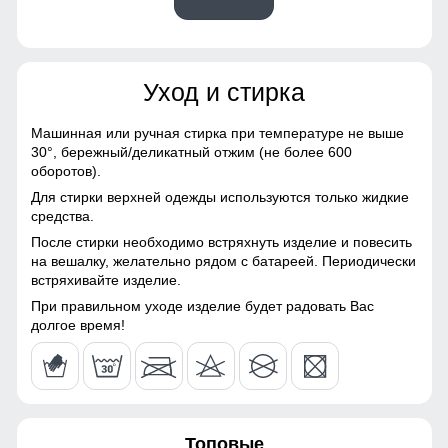
52
Материалы
53
Уход и стирка
Материал
Хлопок, Трикотаж,
56
Полиэстер, Экологичные
материалы
Машинная или ручная стирка при температуре не выше
30°,
бережный/деликатный отжим (не более 600
54 (XXL)
Материал подкладки
Флис/Начес
Элемент одежды нужен для защиты шеи от холода, но со
оборотов).
временем стал стильной и модной деталью гардероба.
Для стирки верхней одежды используются только жидкие
Материал подкладки
Флис/Начес
68
средства.
брюк
Манжеты
После стирки необходимо встряхнуть изделие и повесить
63
на вешалку, желательно рядом с батареей. Периодически
Фактура материала
зернистая
Фиксирующиеся манжеты препятствуют попаданию ветра
встряхивайте изделие.
и холода.
Особенность ткани
Гипоаллергенная/
21
При правильном уходе изделие будет радовать Вас
Дышащая
долгое время!
58
Конструктивные особенности
54
Покрой
свободный
Топовые