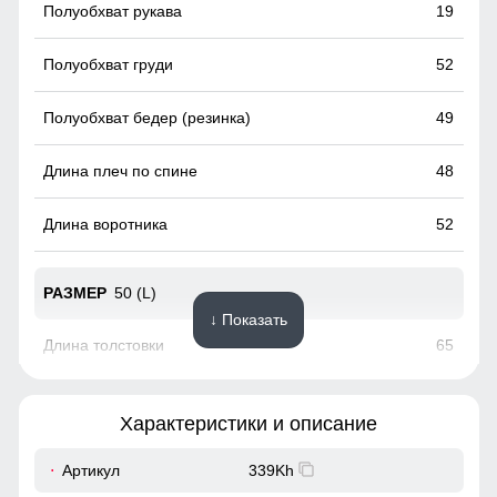
19
52
49
48
52
50 (L)
↓ Показать
65
61
Характеристики и описание
20
Артикул
339Kh
Подкладка из флиса: Устойчива к износу и легко
очищается, что делает костюм идеальным вариантом для