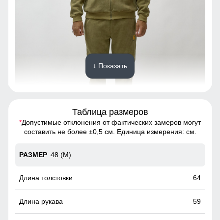
↓ Показать
Таблица размеров
*
Допустимые отклонения от фактических замеров могут
Спортивный костюм - это предмет гардероба, состоящий
составить не более ±0,5 см. Единица измерения: см.
из двух частей: олимпийки и спортивных брюк.
48 (M)
Материал подкладки
Подкладка из флиса: Устойчива к износу и легко
64
очищается, что делает костюм идеальным вариантом для
повседневного использования.
59