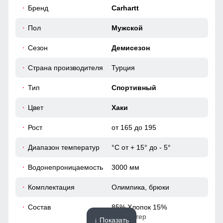
54
Бренд
Carhartt
повседневного использования.
51
Пол
Мужской
Высокий воротник
Сезон
Демисезон
Элемент одежды нужен для защиты шеи от холода, но со
50
временем стал стильной и модной деталью гардероба.
Страна производителя
Турция
54
Тип
Спортивный
52 (XL)
Цвет
Хаки
Рост
от 165 до 195
67
Диапазон температур
°С от + 15° до - 5°
62
Водонепроницаемость
3000 мм
21
Комплектация
Олимпика, брюки
56
Состав
85% Хлопок 15%
Полиэстер
↓ Показать