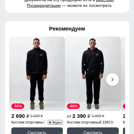
Росаккредитации
— можете их посмотреть
Рекомендуем
-55%
-60%
-55%
2 690
2 390
2 6
от
5 990
5 990
p
p
p
p
Костюм спортивный 330Ch
Костюм спортивный 336Ch
Костю
Видео
Смотреть
Смотреть