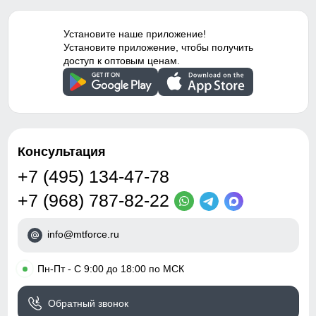
гипоаллергенный
материал, с начесом
Установите наше приложение!
Тип посадки
Средняя
Установите приложение, чтобы получить
Таблица размеров брюк
доступ к оптовым ценам.
Дизайн и стиль
48 (M)
Вид одежды
Свободная модель
98
Стиль
Спортивный,
Консультация
70
повседневный, вечерний
+7 (495) 134-47-78
Рисунок
Надписи, Логотип,
33
+7 (968) 787-82-22
Однотонный
34
Коллекция
Осень-зима 2024
info@mtforce.ru
Тренд
уличная мода
52
•
Пн-Пт - С 9:00 до 18:00 по МСК
15
Упаковка и размеры
Обратный звонок