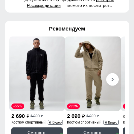
Росаккредитации
— можете их посмотреть
Рекомендуем
-55%
-55%
-60%
2 690
2 690
2
от
5 990
5 990
p
p
p
p
Костюм спортивный 330Ch
Костюм спортивный 336B
Костю
Видео
Видео
Смотреть
Смотреть