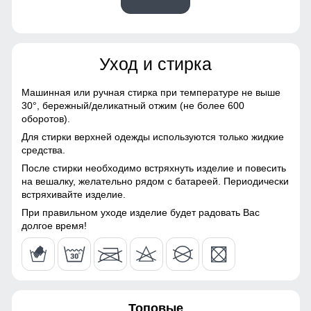
54
Материалы
56
Уход и стирка
Материал
Хлопок, Трикотаж,
54
Полиэстер, Экологичные
материалы
Машинная или ручная стирка при температуре не выше
30°,
бережный/деликатный отжим (не более 600
54 (XXL)
Материал подкладки
Флис/Начес
оборотов).
Спортивный костюм - это предмет гардероба, состоящий
Для стирки верхней одежды используются только жидкие
Материал подкладки
Флис/Начес
из двух частей: олимпийки и спортивных брюк.
69
средства.
брюк
После стирки необходимо встряхнуть изделие и повесить
Фиксатор
64
на вешалку, желательно рядом с батареей. Периодически
Фактура материала
рубчиковая
встряхивайте изделие.
Фиксатор служит для регулирования
21
При правильном уходе изделие будет радовать Вас
Конструктивные особенности
долгое время!
60
Покрой
свободный
56
Длина подола
Средняя длина
Топовые
Тип рукава
Длинный