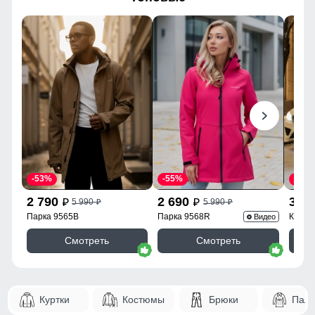
56
Внутренние карманы
Нет
54
Тип кармана
Прорезной
56 (3XL)
Форма воротника
стойка
Фиксаторы
На воротнике, на брюках
72
Опции капюшона
Без капюшона
65
Декоративные элементы
Лампасы, Воротник,
23
-53%
-55%
-43%
Вышивка, Шнуровка
2 790
2 690
3 9
5 990
5 990
p
p
p
p
Внутренние швы
Прошиты
62
Парка 9565B
Парка 9568R
Куртк
Видео
Вид застежки
Без застежки
Смотреть
Смотреть
58
Фиксатор служит для регулирования
Особенности модели
family look,
гипоаллергенный
58
Высокий воротник
материал, дышащий
Куртки
Костюмы
Брюки
Паль
материал, с начесом,
Элемент одежды нужен для защиты шеи от холода, но со
56