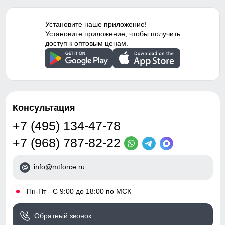
утягивающая модель
временем стал стильной и модной деталью гардероба.
Тип посадки
Средняя
Установите наше приложение!
Установите приложение, чтобы получить
Таблица размеров брюк
доступ к оптовым ценам.
Дизайн и стиль
48 (M)
Вид одежды
Свободная модель
97
Стиль
Спортивный,
повседневный, вечерний
Консультация
67
Рисунок
Надписи, Логотип,
+7 (495) 134-47-78
Однотонный, Полоска
31
+7 (968) 787-82-22
Коллекция
Осень-зима 2024
37
info@mtforce.ru
Тренд
уличная мода
52
•
Пн-Пт - С 9:00 до 18:00 по МСК
Упаковка и размеры
20
Обратный звонок
Тип упаковки
Пакет