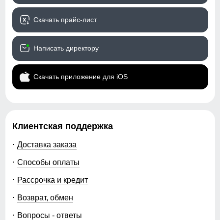
50 (L)
Цвет комплекта
серый, светло-зеленый,
Скачать прайс-лист
коричневый, черный
Элемент одежды нужен для защиты шеи от холода, но со
97
временем стал стильной и модной деталью гардероба.
Габариты (ДхШхВ)
54 x 38 x 7 см
Написать директору
67
Вес
1.6 кг
Скачать приложение для iOS
33
Описание
38
Мужской утепленный спортивный костюм: стиль и
комфорт в каждом движении.
Клиентская поддержка
54
Погрузитесь в мир активного образа жизни с нашим
мужским спортивным комплектом, который сочетает в
Доставка заказа
себе элегантность и функциональность. Этот
22
Способы оплаты
комплект состоит из худи и спортивных брюк,
идеально подходящих для тренировок, прогулок или
Рассрочка и кредит
отдыха.
52 (XL)
Основные характеристики:
Возврат, обмен
- Элегантная олимпийка: Воротник-стойка придает
99
образу стильный вид, а отсутствие капюшона делает
Вопросы - ответы
ее универсальной для разных условий.