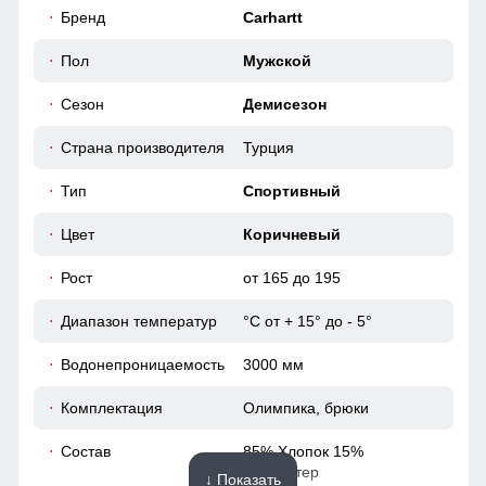
56
Бренд
Carhartt
Практичные и стильные карманы удобно расположены
для хранения мелочей, таких как ключи или телефон.
52
Пол
Мужской
Спортивный костюм
Сезон
Демисезон
52
Спортивный костюм - это предмет гардероба, состоящий
из двух частей: олимпийки и спортивных брюк.
Страна производителя
Турция
52
Тип
Спортивный
52 (XL)
Цвет
Коричневый
Рост
от 165 до 195
67
Диапазон температур
°C от + 15° до - 5°
62
Водонепроницаемость
3000 мм
20
Комплектация
Олимпика, брюки
58
Состав
85% Хлопок 15%
Полиэстер
↓ Показать