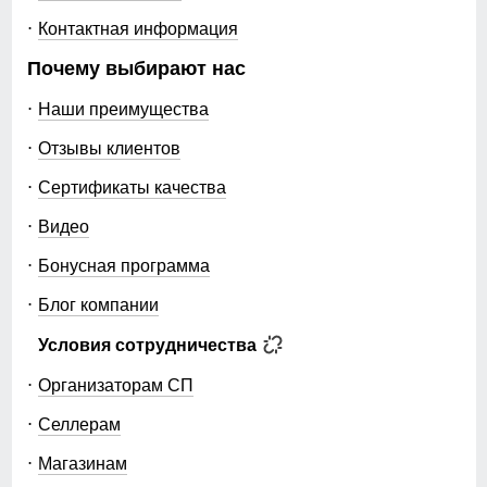
Комбинированный дизайн с вышитым логотипом
68
Контактная информация
добавляет изюминку и подчеркивает ваш
индивидуальный стиль.
Почему выбирают нас
35
- Спортивные брюки прямого кроя: Удобные брюки с
эластичной резинкой в талии и регулируемым
Наши преимущества
шнурком обеспечивают идеальную посадку. Боковые
40
карманы на молнии — это не только практичность, но
Отзывы клиентов
и безопасность для ваших мелочей.
- Фиксатор утяжки на штанинах: Прямые штанины с
56
Сертификаты качества
фиксатором позволяют регулировать длину и
создают аккуратный вид, что делает этот комплект
Видео
22
подходящим как для спорта, так и для повседневной
носки.
Бонусная программа
- Плотный велюровый материал: Этот материал не
54 (XXL)
Блог компании
только приятен на ощупь, но и обеспечивает
отличное тепло благодаря утепленному флисовому
Условия сотрудничества
начесу. Вы будете чувствовать себя комфортно даже
100
в прохладную погоду.
Организаторам СП
Почему стоит выбрать наш спортивный комплект?
70
- Стильный и универсальный: Подходит как для
Селлерам
занятий спортом, так и для повседневной жизни.
- Комфорт и тепло: Плотный велюр и флисовый
36
Магазинам
начес обеспечивают уют в любое время года.