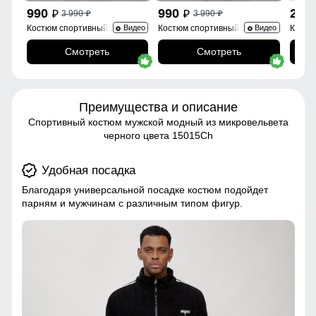
990
990
2 6
3 990
3 990
p
p
p
p
Костюм спортивный 35021Sr
Костюм спортивный 15020B
Костю
Видео
Видео
Смотреть
Смотреть
Преимущества и описание
Спортивный костюм мужской модный из микровельвета
черного цвета 15015Ch
Удобная посадка
Благодаря универсальной посадке костюм подойдет
парням и мужчинам с различным типом фигур.