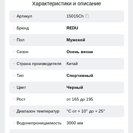
Характеристики и описание
60
Артикул
15015Ch
Карманы служат местом хранения различных мелочей.
63
Бренд
REDU
Элегантность в деталях
54
Пол
Мужской
Спортивный костюм из микровельвета - настоящая
находка для ценителей качества и стиля. Ткань не только
Сезон
Осень весна
приятна на ощупь, но и обладает водоотталкивающими
свойствами, сохраняя сухость при влажности до 3000 мм.
52 (XL)
Идеален для переменчивой погоды осени и весны.
Страна производителя
Китай
74
Тип
Спортивный
56
Цвет
Черный
Рост
от 165 до 195
62
Диапазон температур
°С от + 10° до + 25°
62
Водонепроницаемость
3000 мм
65