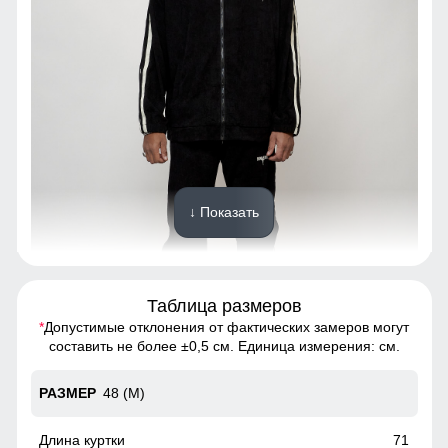
↓ Показать
Таблица размеров
*
Допустимые отклонения от фактических замеров могут
Благодаря универсальной посадке костюм подойдет
составить не более ±0,5 см. Единица измерения: см.
парням и мужчинам с различным типом фигур.
48 (M)
Удобные и вместительные карманы
Карманы служат местом хранения различных мелочей.
71