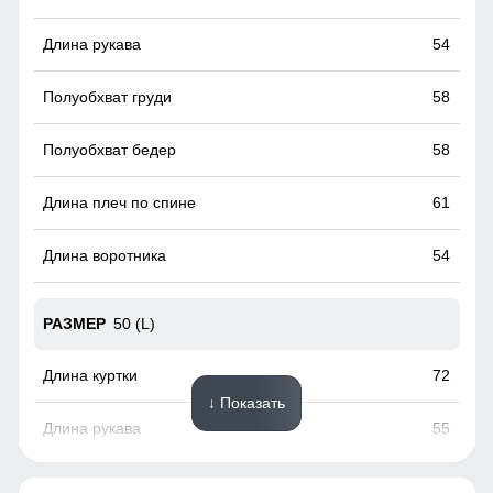
54
58
58
61
54
50 (L)
72
↓ Показать
55
60