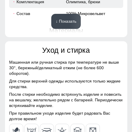
Комплектация
Олимпика, брюки
56
Состав
100% Микровельвет
↓ Показать
54 (XXL)
Материалы
76
Материал
Микровельвета, Вильвет,
Уход и стирка
Полиэстер, Экологичные
материалы
58
Спортивный костюм из микровельвета - настоящая
Машинная или ручная стирка при температуре не выше
Материал подкладки
Полиэстер
находка для ценителей качества и стиля. Ткань не только
30°,
бережный/деликатный отжим (не более 600
64
приятна на ощупь, но и обладает водоотталкивающими
оборотов).
Материал подкладки
Полиэстер
свойствами, сохраняя сухость при влажности до 3000 мм.
Для стирки верхней одежды используются только жидкие
брюк
Идеален для переменчивой погоды осени и весны.
64
средства.
После стирки необходимо встряхнуть изделие и повесить
Особенность ткани
Гипоаллергенная/
Удобная посадка
67
на вешалку, желательно рядом с батареей. Периодически
Дышащая
встряхивайте изделие.
Благодаря универсальной посадке брюки подойдут
парням и мужчинам с различным типом фигур.
58
При правильном уходе изделие будет радовать Вас
Конструктивные особенности
долгое время!
Покрой
Прямой/Зауженный
56 (3XL)