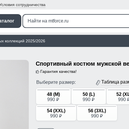
Условия
сотрудничества
аталог
ых коллекций 2025/2026
Гарантия качества!
Таблица раз
Выберите размер:
48 (M)
50 (L)
52 (X
990
990
990
p
p
54 (XXL)
56 (3XL)
990
990
p
p