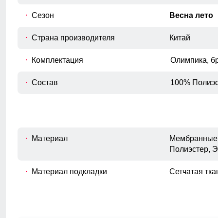
фиксатору, брюки могут легко становиться
зауженными, что добавляет разнообразия в стиль и
Сезон
Весна лето
позволяет подстраиваться под различные ситуации и
Для выбора идеального размера 
предпочтения. Этот элемент дизайна делает брюки
Страна производителя
Китай
более функциональными и удобными, обеспечивая
идеальную посадку и возможность изменения стиля в
Длина изделия
Комплектация
Олимпика, б
зависимости от настроения или повода.
A
Измеряется от верхней точки плеча до
нижнего края изделия.
Состав
100% Полиэс
Длина рукава
B
Расстояние от плечевого шва до
окончания рукава.
Внутренний шов рукава
Материал
Мембранные 
C
Расстояние от подмышечного шва
Полиэстер, 
вниз до окончания рукава.
Обхват рукава в плече
Материал подкладки
Сетчатая тка
D
Измеряется вокруг верхней части
рукава
Обхват груди
E
Измеряется вокруг самой широкой