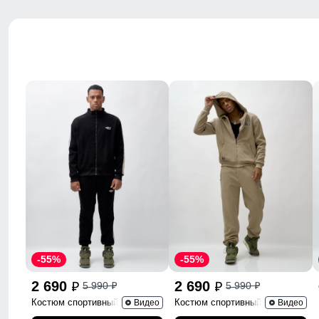
-55%
-55%
2 690
2 690
5 990
5 990
p
p
p
p
Костюм спортивный 330Ch
Костюм спортивный 336B
Видео
Видео