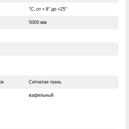
дискомфорта во время тренировки. Это делает
костюм идеальным выбором для активных занятий
°С, от + 8° до +25°
спортом, таких как бег, фитнес или командные игры, а
при помощи сантиметровой ленты.
также для прогулок на свежем воздухе.
5000 мм
юк
Сетчатая ткань
вафельный