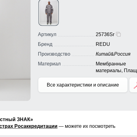
Артикул
25736Sr
Бренд
REDU
Производство
Китай
&
Россия
Материал
Мембранные
материалы, Плащ
Полиэстер,
Экологичные
Все характеристики и описание
материалы
естный ЗНАК»
страх Росаккредитации
— можете их посмотреть