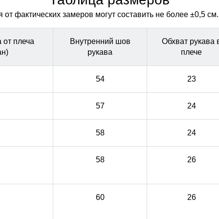
спортивный стиль костюма и придаёт изделию
спортивный стиль костюма и придаёт изделию
современный облик.
современный облик.
от фактических замеров могут составить не более ±0,5 см.
 от плеча
Внутренний шов
Обхват рукава 
ан)
рукава
плече
54
23
57
24
58
24
58
26
60
26