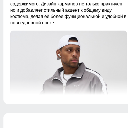
содержимого. Дизайн карманов не только практичен,
но и добавляет стильный акцент к общему виду
костюма, делая её более функциональной и удобной в
повседневной носке.
Олимпийка и брюки оснащены удобными прорезными
карманами, которые закрываются на молнию. Эти
карманы достаточно вместительны, что позволяет