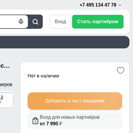
+7 495 134 47 78
Вход
Стать партнёром
Голосовой
Поиск
поиск
Спортивный костюм мужской весна-лето серого цвета 25736Sr
Нет в наличии
меров
L)
Добавить в лист ожидания
p
Вход для новых партнёров
от 7 990
₽