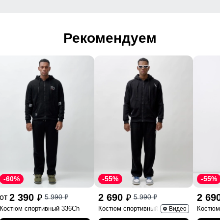
Рекомендуем
-60%
-55%
-55%
2 390
2 690
2 69
от
5 990
5 990
p
p
p
p
Костюм спортивный 336Ch
Костюм спортивный 341Ch
Костюм
Видео