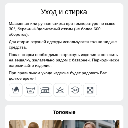
107
флисовым утеплением
Уход и стирка
Материал
софтшелл
78
Машинная или ручная стирка при температуре не выше
Фактура материала
плотная, гладкая, матовая
30°,
бережный/деликатный отжим (не более 600
28
оборотов).
Тип ткани
плотная, гладкая,
Для стирки верхней одежды используются только жидкие
матовая, эластичная
88
средства.
После стирки необходимо встряхнуть изделие и повесить
Паропроницаемость
до 5000 г/м²/24 ч
104
на вешалку, желательно рядом с батареей. Периодически
встряхивайте изделие.
Фурнитура
оригинальная YKK
38
При правильном уходе изделие будет радовать Вас
долгое время!
Конструктивные особенности
52
Покрой
прямой, слегка зауженный
107
Тип карманов
боковые врезные карманы
Топовые
на влагозащитной молнии
78
Ветрозащита
высокая