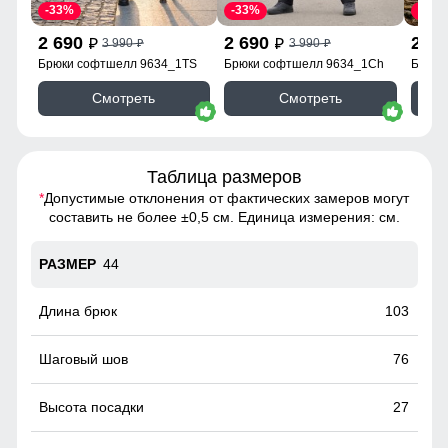
-33%
-33%
-33%
2 690
2 690
2 6
3 990
3 990
p
p
p
p
Брюки софтшелл 9634_1TS
Брюки софтшелл 9634_1Ch
Брюки
Смотреть
Смотреть
Таблица размеров
*
Допустимые отклонения от фактических замеров могут
составить не более ±0,5 см. Единица измерения: см.
44
103
76
27