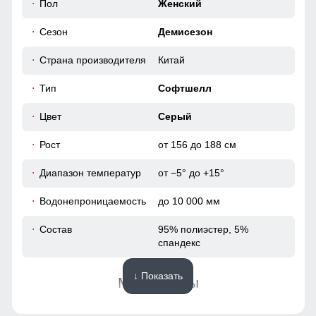
36
Пол
Женский
Сезон
Демисезон
48
Страна производителя
Китай
106
Тип
Софтшелл
77
Цвет
Серый
Рост
от 156 до 188 см
28
Диапазон температур
от −5° до +15°
84
Водонепроницаемость
до 10 000 мм
100
Состав
95% полиэстер, 5%
спандекс
38
↓ Показать
Материалы
50
Подкладка
полиэстер с мягким