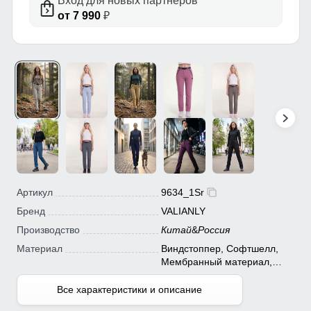
Вход для новых партнёров
от 7 990
₽
Артикул
9634_1Sr
Бренд
VALIANLY
Производство
Китай
&
Россия
Материал
Виндстоппер, Софтшелл,
Мембранный материал,
Полиэстер
Все характеристики и описание