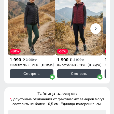
-50%
-50%
-50%
1 990
1 990
1 9
3 990
3 990
p
p
p
p
Жилетка 9636_2Ch
Жилетка 9636_2Bo
Жилет
Видео
Видео
Смотреть
Смотреть
Таблица размеров
*
Допустимые отклонения от фактических замеров могут
составить не более ±0,5 см. Единица измерения: см.