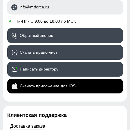
спортивный
info@mtforce.ru
Коллекция
весна–осень 2026
•
Пн-Пт - С 9:00 до 18:00 по МСК
Назначение
город, прогулки, активный
отдых
Обратный звонок
Упаковка и размеры
Скачать прайс-лист
Цвета
бордовый, черный, серый,
хаки
Написать директору
Габариты (ДхШхВ)
55 x 37 x 5.5 см
Скачать приложение для iOS
Вес
0.43 кг
Описание
Клиентская поддержка
Женский стёганый жилет Valianly — это лёгкая,
тёплая и технологичная модель, созданная для
Доставка заказа