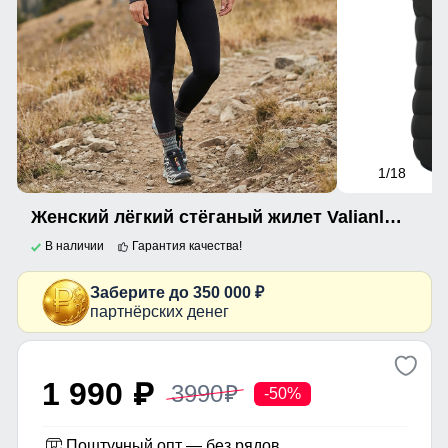
1
/18
Женский лёгкий стёганый жилет Valianly с капюшоном цвета хаки 9636_2Kh
В наличии
Гарантия качества!
Заберите до 350 000 ₽
партнёрских денег
1 990
3990
p
p
-50%
Поштучный опт — без рядов