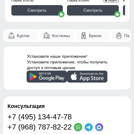
Парка 9565B
Парка 9568R
Куртк
Видео
Фиксаторы
отсутствуют
Смотреть
Смотреть
Ветрозащита
высокая
Декоративные элементы
молнии, декоративная
Куртки
Костюмы
Брюки
Паль
стёжка
Застёжка
центральная молния
Установите наше приложение!
Особенности модели
потайной карман -
Установите приложение, чтобы получить
водоотталкивающий
доступ к оптовым ценам.
материал -
гипоаллергенный
материал - дышащий
материал
Капюшон
съёмный, на молнии
Консультация
+7 (495) 134-47-78
Дизайн и стиль
+7 (968) 787-82-22
Стиль
городской, повседневный,