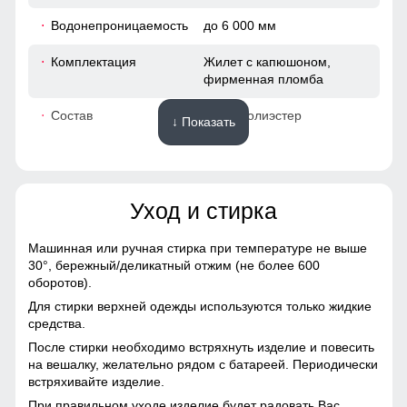
92
Водонепроницаемость
до 6 000 мм
43
Комплектация
Жилет с капюшоном,
фирменная пломба
49
Состав
100% полиэстер
↓ Показать
50
Материалы
64
Уход и стирка
Подкладка
полиэстер, дышащая
вентиляционная сетка Air
38
Mesh
Машинная или ручная стирка при температуре не выше
30°,
бережный/деликатный отжим (не более 600
102
Подкладка воротника
полиэстер
оборотов).
Для стирки верхней одежды используются только жидкие
Материал
Технологичная
94
средства.
мембранная ткань на
После стирки необходимо встряхнуть изделие и повесить
основе полиэстера
44
на вешалку, желательно рядом с батареей. Периодически
встряхивайте изделие.
Материал утеплителя
Thinsulate (тинсулейт)
49
При правильном уходе изделие будет радовать Вас