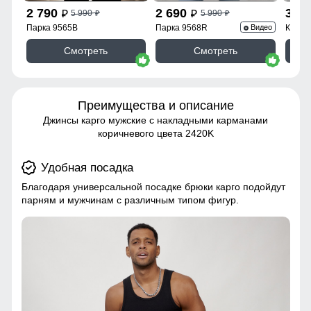
2 790
2 690
3 9
5 990
5 990
p
p
p
p
Парка 9565B
Парка 9568R
Куртк
Видео
Смотреть
Смотреть
Преимущества и описание
Джинсы карго мужские с накладными карманами
коричневого цвета 2420K
Удобная посадка
Благодаря универсальной посадке брюки карго подойдут
парням и мужчинам с различным типом фигур.