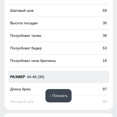
сужающийся книзу крой
69
30
38
53
18
44-46 (30)
97
↓ Показать
68
30