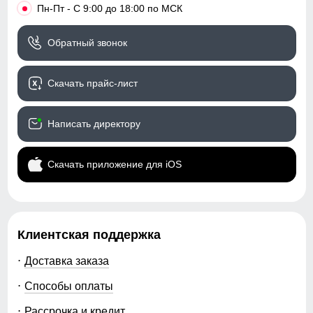
•
Пн-Пт - С 9:00 до 18:00 по МСК
63
Обратный звонок
20
Скачать прайс-лист
Прорезные карманы служат местом хранения различных
56 (38)
мелочей.
Написать директору
105
Скачать приложение для iOS
74
35
Клиентская поддержка
43
Доставка заказа
63
Способы оплаты
20
Рассрочка и кредит