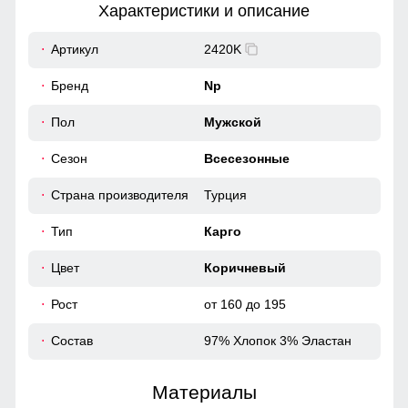
Характеристики и описание
39
Артикул
2420K
— свободное облегание бедер; — прямой или слегка
сужающийся книзу крой
54
Бренд
Np
Регулируемая посадка
18
Пол
Мужской
Благодаря резинке, брюки можно легко затянуть или
Сезон
Всесезонные
ослабить в талии.
46-48 (31)
Страна производителя
Турция
99
Тип
Карго
70
Цвет
Коричневый
Рост
от 160 до 195
32
Состав
97% Хлопок 3% Эластан
39
Материалы
57