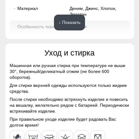
Материал
Деним, Джинс, Хлопок,
18
Эластан
↓ Показать
Особенность ткани
Плотная
48 (32)
Конструктивные особенности
100
Уход и стирка
Тип кармана
Накладной с клапоном
72
Машинная или ручная стирка при температуре не выше
Детали
Держатель для ключей,
Благодаря резинке, брюки можно легко затянуть или
30°,
бережный/деликатный отжим (не более 600
31
Шнуровка с фиксатором
ослабить в талии.
оборотов).
на бедре, Резинки,
Для стирки верхней одежды используются только жидкие
Карманы,
40
средства.
Качество из Турции
После стирки необходимо встряхнуть изделие и повесить
Тип застежки
Без застежки, Фиксатор
Произведенные в Турции, эти джинсы карго отличаются
57
на вешалку, желательно рядом с батареей. Периодически
высоким качеством материалов и исполнения,
встряхивайте изделие.
Талия
Стандартная
подтверждая свой статус международного стандарта.
18
При правильном уходе изделие будет радовать Вас
долгое время!
Дизайн и стиль
50-52 (33)