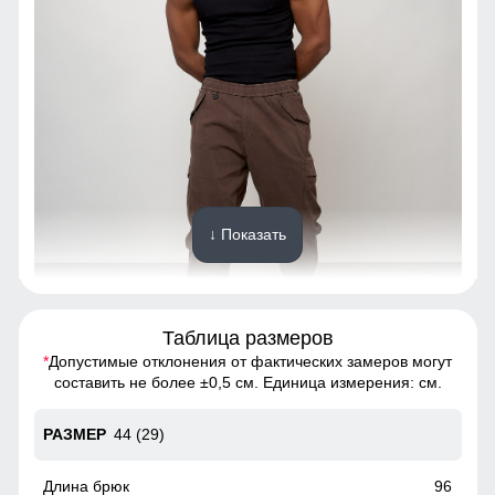
↓ Показать
Таблица размеров
*
Допустимые отклонения от фактических замеров могут
Благодаря универсальной посадке брюки карго подойдут
составить не более ±0,5 см. Единица измерения: см.
парням и мужчинам с различным типом фигур.
44 (29)
Особенности брюк
— свободное облегание бедер; — прямой или слегка
96