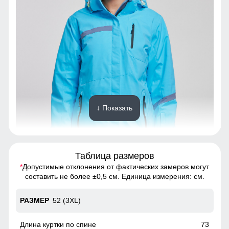
↓ Показать
Таблица размеров
*
Допустимые отклонения от фактических замеров могут
Благодаря универсальной посадке куртка подойдет
составить не более ±0,5 см. Единица измерения: см.
девушкам и женщинам с различным типом фигур.
52 (3XL)
Съемный ветрозащитный капюшон
Капюшон надежно защищает от различных внешних
73