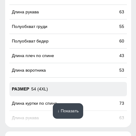
факторов, таких как снег, дождь, ветер.
63
55
60
43
53
54 (4XL)
73
↓ Показать
63
58