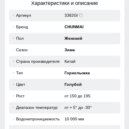
Характеристики и описание
62
Артикул
3382Gl
Капюшон надежно защищает от различных внешних
факторов, таких как снег, дождь, ветер.
43
Бренд
CHUNMAI
Снегозащитная юбка на кнопках
53
Пол
Женский
Без этого элемента сегодня не обходится практически ни
Сезон
Зима
одна горнолыжная куртка. Это прекрасная защита от
снега и ветра. Часто на резинку юбки наносят
56 (5XL)
специальные силиконовые полосы, так она лучше
Страна производителя
Китай
фиксируется на горнолыжном полукомбинезоне
76
Тип
Горнолыжка
64
Цвет
Голубой
Рост
от 150 до 195
60
Диапазон температур
от + 5° до -30°
63
Водонепроницаемость
10 000 мм
44