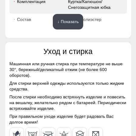
Комплектация
Куртка/Капюшон/
Снегозащитная юбка
54
Состав
100% Полиэстер
↓ Показать
58 (6XL)
Материалы
78
Уход и стирка
Материал
Gor-tex, Мембранные
материалы, Натуральные
65
материалы, Полиэстер,
Машинная или ручная стирка при температуре не выше
Плащевка, Тефлон,
Без этого элемента сегодня не обходится практически ни
30°,
бережный/деликатный отжим (не более 600
62
Экологичные материалы
одна горнолыжная куртка. Это прекрасная защита от
оборотов).
снега и ветра. Часто на резинку юбки наносят
Для стирки верхней одежды используются только жидкие
Материал подкладки
Полиэстер/TW - сетка Air
специальные силиконовые полосы, так она лучше
66
средства.
куртки
Mesh
фиксируется на горнолыжном полукомбинезоне
После стирки необходимо встряхнуть изделие и повесить
45
на вешалку, желательно рядом с батареей. Периодически
Материал подкладки
Полиэстер/TW - сетка Air
Ветрозащитная планка
встряхивайте изделие.
капюшона
Mesh
Ветрозащитная планка нужна для защиты от ветра и
54
При правильном уходе изделие будет радовать Вас
Материал подкладки
Флис/Полиэстер
холодного воздуха который может проникнуть внутрь
долгое время!
воротника
через молнию куртки.
60 (7XL)