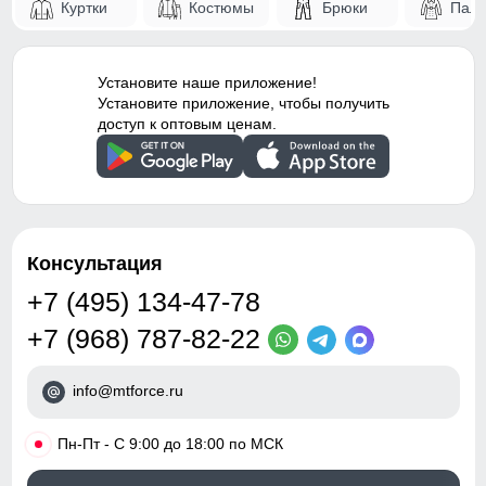
126
Куртки
Костюмы
Брюки
Паль
Конструктивность
Снегозащитные гетры/
элемента
гамаши
124
Внутренние швы
Проклеены
Установите наше приложение!
Установите приложение, чтобы получить
53
Вид застежки
Двойная молния/Кнопки/
доступ к оптовым ценам.
Клапан/Липучка/Крючки
58
Особенности модели
ветрозащита,
водоотталкивающий
материал,
Таблица размеров брюк
гипоаллергенный
Консультация
материал, дышащий
материал
+7 (495) 134-47-78
48 (M)
Особенности
Съемные регулируемые
+7 (968) 787-82-22
полукомбинезона
бретели, флисовая
104
info@mtforce.ru
Тип посадки
Средняя
75
•
Пн-Пт - С 9:00 до 18:00 по МСК
Дизайн и стиль
34