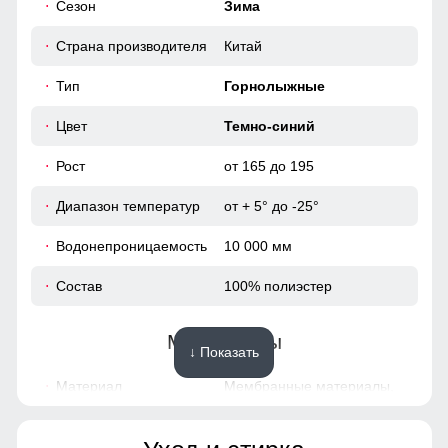
Сезон
Зима
114
Страна производителя
Китай
112
Тип
Горнолыжные
50
Цвет
Темно-синий
56
Рост
от 165 до 195
Диапазон температур
от + 5° до -25°
52 (XL)
Водонепроницаемость
10 000 мм
79
Состав
100% полиэстер
69
Материалы
↓ Показать
55
Материал
Мембранные материалы,
Полиэстер, Плащевка,
46
Тефлон