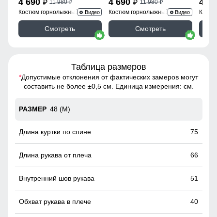
4 690
4 690
4 6
11 980
11 980
p
p
p
p
Костюм горнолыжный
Костюм горнолыжный
Костю
Видео
Видео
02412Ch
02412Bl
02412
Смотреть
Смотреть
Таблица размеров
*
Допустимые отклонения от фактических замеров могут
составить не более ±0,5 см. Единица измерения: см.
48 (M)
75
66
51
40