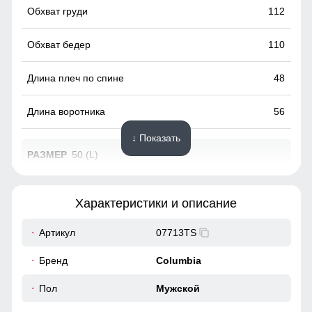
112
110
48
56
↓ Показать
50 (L)
77
Характеристики и описание
68
Артикул
07713TS
53
Бренд
Columbia
46
Пол
Мужской