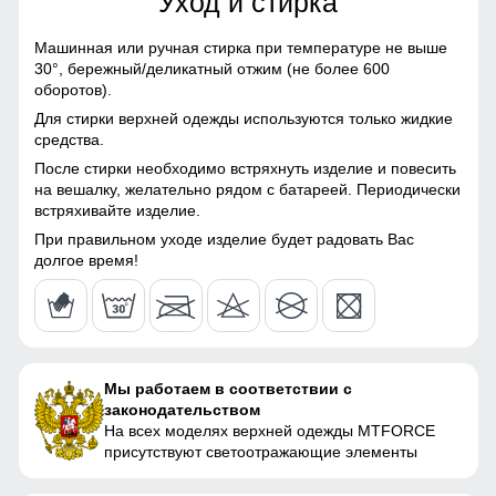
Уход и стирка
118
Материал подкладки
Флис/Полиэстер/
куртки
Фольгированная ткань
Машинная или ручная стирка при температуре не выше
116
30°,
бережный/деликатный отжим (не более 600
Материал подкладки
Фольгированная ткань
оборотов).
капюшона
51
Для стирки верхней одежды используются только жидкие
средства.
Материал подкладки
Ткань/Полиэстер
После стирки необходимо встряхнуть изделие и повесить
полукомбинезона
58
на вешалку, желательно рядом с батареей. Периодически
встряхивайте изделие.
Материал подкладки
Флис/Полиэстер
воротника
При правильном уходе изделие будет радовать Вас
54 (XXL)
долгое время!
Материал наполнителя
Синтепон
80
Фактура материала
плотная
71
Утеплитель, гр
от 520 до 660 гр
Мы работаем в соответствии с
56
законодательством
Конструктивные особенности
На всех моделях верхней одежды MTFORCE
46
присутствуют светоотражающие элементы
Покрой
свободный