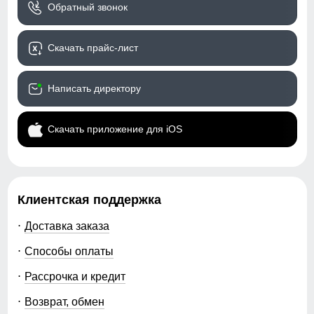
Обратный звонок
Стиль
Спортивный,
74
повседневный, вечерний
104
Скачать прайс-лист
Рисунок
Однотонный, Логотип,
Надписи
42
Написать директору
Коллекция
Осень-зима 2025
Тренд
уличная мода
50 (L)
Скачать приложение для iOS
108
Упаковка и размеры
78
Тип упаковки
Пакет
Клиентская поддержка
Цвет комплекта
синий, темно-синий,
35
Доставка заказа
красный, зеленый
Способы оплаты
78
Габариты (ДхШхВ)
83 x 61 x 6 см
Рассрочка и кредит
Вес
2.4 кг
106
Возврат, обмен