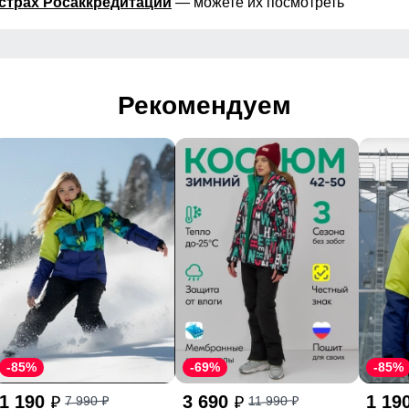
страх Росаккредитации
— можете их посмотреть
Рекомендуем
-85%
-69%
-85%
1 190
3 690
1 19
7 990
11 990
p
p
p
p