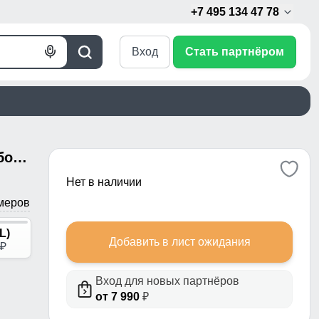
+7 495 134 47 78
Вход
Стать партнёром
Голосовой
Поиск
поиск
Горнолыжный костюм женский большого размера зимний синего цвета 03507S
Нет в наличии
меров
L)
Добавить в лист ожидания
p
Вход для новых партнёров
от 7 990
₽