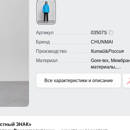
Артикул
03507S
Бренд
CHUNMAI
Производство
Китай
&
Россия
Материал
Gore-tex, Мембра
материалы,
Натуральные
материалы, Полиэ
Все характеристики и описание
Плащевка, Тефло
Болонь, Экологи
материалы
естный ЗНАК»