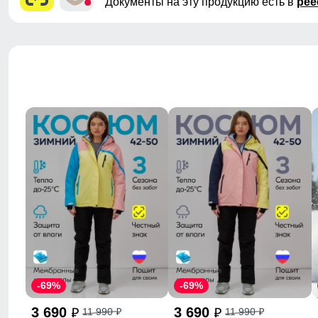
Документы на эту продукцию есть в
рее
-69%
-69%
3 690
3 690
11 990
11 990
p
p
p
p