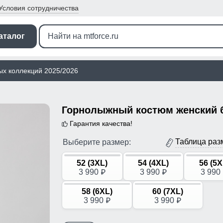
Условия
сотрудничества
аталог
ых коллекций 2025/2026
Гарантия качества!
Таблица раз
Выберите размер:
52 (3XL)
54 (4XL)
56 (5X
3 990
3 990
3 990
p
p
58 (6XL)
60 (7XL)
3 990
3 990
p
p