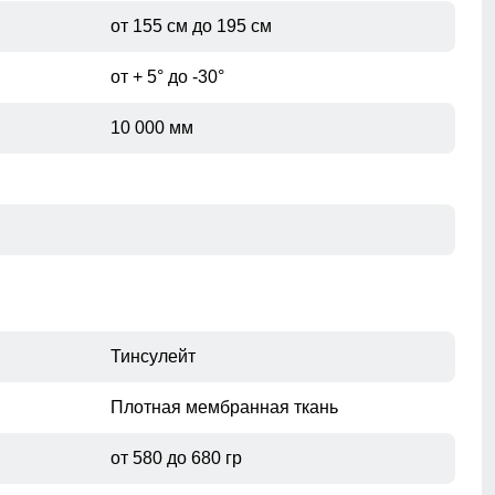
отводит влагу от тела наружу, сохраняя тепло и
от 155 см до 195 см
комфорт.
при помощи сантиметровой ленты.
от + 5° до -30°
10 000 мм
Тинсулейт
Плотная мембранная ткань
от 580 до 680 гр