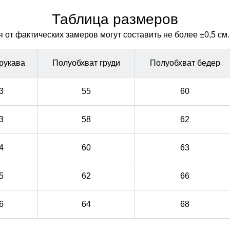
гардероба.
гардероба.
Таблица размеров
от фактических замеров могут составить не более ±0,5 см.
рукава
Полуобхват груди
Полуобхват бедер
3
55
60
3
58
62
4
60
63
5
62
66
6
64
68