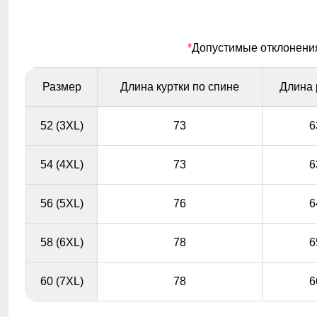
Ветрозащитная планка
*
Допустимые отклонения 
Ветрозащитная планка нужна для защиты от ветра и
холодного воздуха который может проникнуть внутрь
через молнию куртки.
Размер
Длина куртки по спине
Длина 
52 (3XL)
73
6
54 (4XL)
73
6
56 (5XL)
76
6
58 (6XL)
78
6
60 (7XL)
78
6