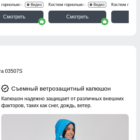
 горнолыжный 0005Sl
Костюм горнолыжный 02395R
Костюм горно
Видео
Видео
Смотреть
Смотреть
Смо
та 03507S
Съемный ветрозащитный капюшон
Капюшон надежно защищает от различных внешних
факторов, таких как снег, дождь, ветер.