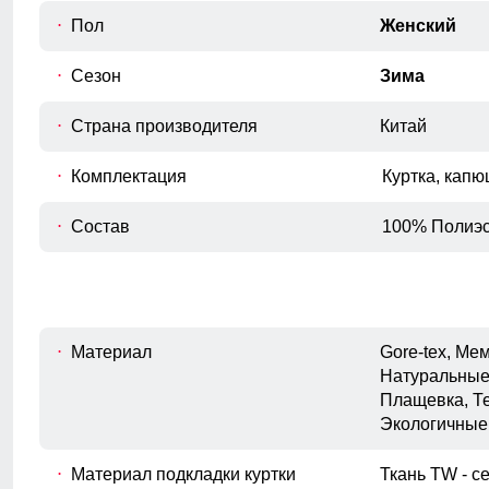
Пол
Женский
Для выбора идеального размера 
Сезон
Зима
Длина куртки
A
Измеряется от верхней точки плеча до
Страна производителя
Китай
нижнего края изделия.
Комплектация
Полуобхват груди
Куртка, капю
Измеряется с передней стороны
B
куртки, вокруг самой широкой части
Состав
100% Полиэс
груди.
Длина плеч по спине
C
Расстояние от верхней точки плеча до
основания шеи.
Материал
Gore-tex, М
Длина рукава
Натуральные
D
Расстояние от плечевого шва до
Плащевка, Т
окончания рукава.
Экологичные
Это лучший помощник для влагоотведения и она
Внутренний шов рукава
обязательно должна присутствовать в горнолыжной
E
Расстояние от подмышечного шва
Материал подкладки куртки
Ткань TW - се