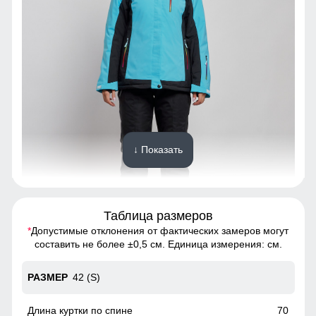
↓ Показать
Таблица размеров
*
Допустимые отклонения от фактических замеров могут
Благодаря универсальной посадке костюм, подойдет
составить не более ±0,5 см. Единица измерения: см.
девушкам и женщинам с различным типом фигур.
42 (S)
Съемный ветрозащитный капюшон
Капюшон надежно защищает от различных внешних
70