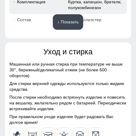
Комплектация
Куртка, капюшон, бретели,
полукомбинезон
52
Состав
100% Полиэстер
↓ Показать
48 (XL)
Материалы
75
Уход и стирка
Материал
Gore-tex, Мембранные
материалы, Натуральные
66
материалы, Полиэстер,
Машинная или ручная стирка при температуре не выше
Плащевка, Тефлон,
Без этого элемента сегодня не обходится практически ни
30°,
бережный/деликатный отжим (не более 600
52
Болонь, Экологичные
одна горнолыжная куртка. Это прекрасная защита от
оборотов).
материалы
снега и ветра. Часто на резинку юбки наносят
Для стирки верхней одежды используются только жидкие
специальные силиконовые полосы, так она лучше
56
средства.
Материал подкладки
Ткань TW - сетка Air Mesh,
фиксируется на горнолыжном полукомбинезоне
куртки
полиэстер
После стирки необходимо встряхнуть изделие и повесить
41
на вешалку, желательно рядом с батареей. Периодически
Высокий воротник
встряхивайте изделие.
Материал подкладки
Ткань TW - сетка Air Mesh,
капюшона
полиэстер
Элемент одежды нужен для защиты шеи от холода, но со
52
При правильном уходе изделие будет радовать Вас
временем стал стильной и модной деталью гардероба.
долгое время!
Материал подкладки
100% Полиэстер
полукомбинезона
50 (XXL)