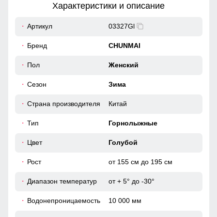
Характеристики и описание
52
Артикул
03327Gl
Капюшон надежно защищает от различных внешних
факторов, таких как снег, дождь, ветер.
39
Бренд
CHUNMAI
Снегозащитная юбка на кнопках
50
Пол
Женский
Без этого элемента сегодня не обходится практически ни
Сезон
Зима
одна горнолыжная куртка. Это прекрасная защита от
снега и ветра. Часто на резинку юбки наносят
46 (L)
специальные силиконовые полосы, так она лучше
Страна производителя
Китай
фиксируется на горнолыжном полукомбинезоне
74
Тип
Горнолыжные
64
Цвет
Голубой
Рост
от 155 см до 195 см
50
Диапазон температур
от + 5° до -30°
54
Водонепроницаемость
10 000 мм
41