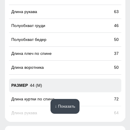
факторов, таких как снег, дождь, ветер.
63
46
50
37
50
44 (M)
72
↓ Показать
64
48