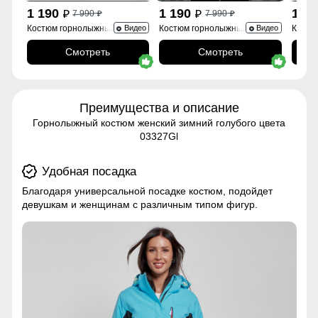
1 190
1 190
1 1
7 990
7 990
p
p
p
p
Костюм горнолыжный
Костюм горнолыжный 0005Sl
Костю
Видео
Видео
02395Sl
Смотреть
Смотреть
Преимущества и описание
Горнолыжный костюм женский зимний голубого цвета
03327Gl
Удобная посадка
Благодаря универсальной посадке костюм, подойдет
девушкам и женщинам с различным типом фигур.