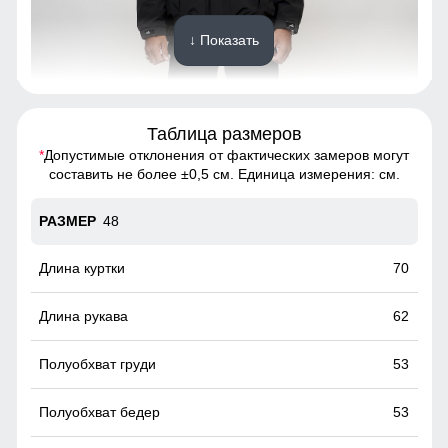
↓ Показать
Таблица размеров
*
Допустимые отклонения от фактических замеров могут
Молодежный тренд – благодаря современному дизайну и
составить не более ±0,5 см. Единица измерения: см.
широкому выбору цветов, куртка привлекает внимание
молодежи, идеально сочетая стиль и функциональность.
48
Это позволяет оптовикам и магазинам привлекать
молодую аудиторию, желающую выглядеть модно и
актуально.
70
Простота ухода
62
100% полиэстеровая подкладка и внешний материал
обеспечивают легкость в уходе за курткой, что делает её
53
ещё более привлекательной для конечного потребителя
и удобной в обращении для оптовых партий.
53