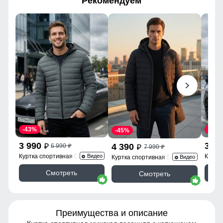
Рекомендуем
-43%
-43%
-45%
3 990
3 9
4 390
6 990
p
p
7 990
p
p
Куртка спортивная 9623_1Kh
Куртк
Видео
Куртка спортивная 9629_1Ch
Видео
Смотреть
Смотреть
Преимущества и описание