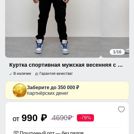
1
/16
Куртка спортивная мужская весенняя с капюшоном черного цвета 705Ch
В наличии
Гарантия качества!
Заберите до 350 000 ₽
партнёрских денег
990
4690
p
от
p
-79%
Поштучный опт — без рядов