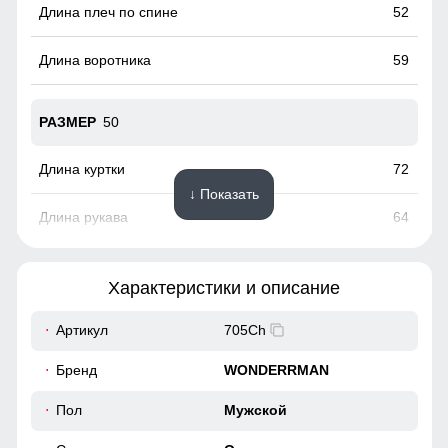
52
59
50
72
↓ Показать
64
56
Характеристики и описание
56
Артикул
705Ch
54
Бренд
WONDERRMAN
59
Пол
Мужской
100% полиэстеровая подкладка и внешний материал
обеспечивают легкость в уходе за курткой, что делает её