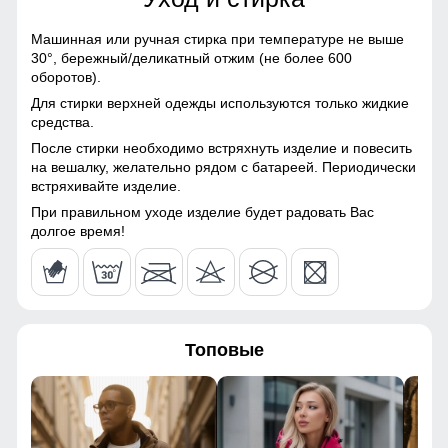
Болонь
65
Машинная или ручная стирка при температуре не выше
Материал подкладки
100% полиэстер
30°,
бережный/деликатный отжим (не более 600
60
куртки
оборотов).
Для стирки верхней одежды используются только жидкие
Материал подкладки
100% полиэстер
60
средства.
воротника
После стирки необходимо встряхнуть изделие и повесить
55
на вешалку, желательно рядом с батареей. Периодически
Материал подкладки
100% полиэстер
С диапазоном рабочих температур от +5° до +20°С и
встряхивайте изделие.
капюшона
универсальным размерным рядом от 155 до 200 см, эта
куртка станет надежным спутником в любых
61
При правильном уходе изделие будет радовать Вас
приключениях.
Материал наполнителя
Синтепон
долгое время!
Особенность ткани
Плотная мембранная
56
Ветрозащитная планка
ткань
Ветрозащитная планка нужна для защиты от ветра и
77
холодного воздуха который может проникнуть внутрь
Утеплитель гр
от 180 до 280
через молнию куртки.
Топовые
66
Конструктивные особенности
62
Покрой
Прямой