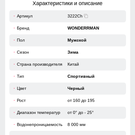
Характеристики и описание
21
Артикул
3222Ch
Вместительные карманы
56
Бренд
WONDERRMAN
Гарантия сухости при любой погоде
56
Пол
Мужской
Куртка с водонепроницаемостью 8000мм обеспечит
непревзойденную защиту от дождя. Мембранные
Сезон
Зима
материалы гарантируют сухость и комфорт, позволяя
49
оставаться активным в любую погоду, не беспокоясь о
влаге.
Страна производителя
Китай
58
Тип
Спортивный
52
Цвет
Черный
Рост
от 160 до 195
76
Диапазон температур
от 0° до - 25°
69
Водонепроницаемость
8 000 мм
22