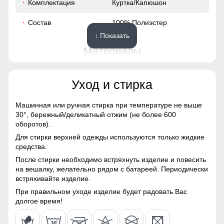
Комплектация
Куртка/Капюшон
58
Состав
100% Полиэстер
↓ Показать
58
Материалы
50
Материал
Мембранные материалы,
Уход и стирка
Натуральные материалы,
60
Полиэстер, Плащевка,
Тефлон
Куртка с водонепроницаемостью 8000мм обеспечит
Машинная или ручная стирка при температуре не выше
непревзойденную защиту от дождя. Мембранные
30°,
бережный/деликатный отжим (не более 600
54
Материал подкладки
100% Полиэстер/Omni-
материалы гарантируют сухость и комфорт, позволяя
оборотов).
heat
оставаться активным в любую погоду, не беспокоясь о
Для стирки верхней одежды используются только жидкие
влаге.
78
средства.
Материал подкладки
100% Полиэстер
После стирки необходимо встряхнуть изделие и повесить
воротника
Повседневная функциональность
70
на вешалку, желательно рядом с батареей. Периодически
встряхивайте изделие.
Материал наполнителя
Тинсулейт
Карманы, обеспечивает удобное хранение личных
вещей. Высокий воротник и регулируемые манжеты
22
При правильном уходе изделие будет радовать Вас
Фактура материала
плотная
защищают от ветра, делая куртку универсальной для
долгое время!
ежедневного использования.
60
Утеплитель гр
от 460 до 540