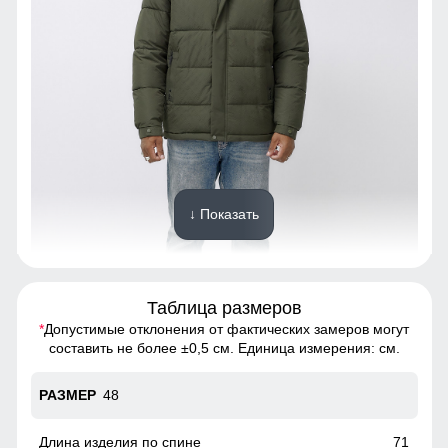
↓ Показать
Таблица размеров
*
Допустимые отклонения от фактических замеров могут
Куртка - идеальный выбор для тех, кто хочет выглядеть
составить не более ±0,5 см. Единица измерения: см.
стильно и чувствовать себя комфортно в любую погоду
48
Съемный ветрозащитный капюшон
Капюшон надежно защищает от различных внешних
71