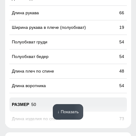
факторов, таких как ветер.
66
19
54
54
48
54
50
↓ Показать
73
66