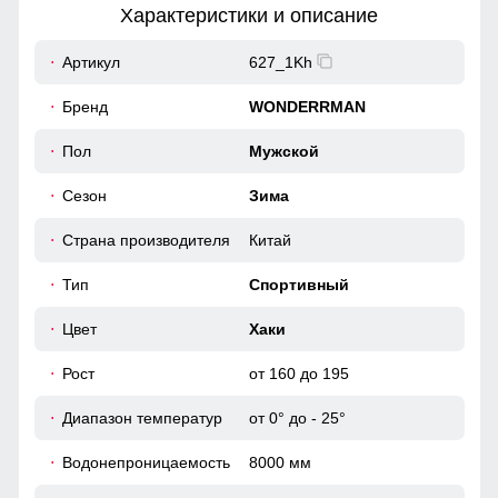
Характеристики и описание
20
Артикул
627_1Kh
Капюшон надежно защищает от различных внешних
факторов, таких как ветер.
56
Бренд
WONDERRMAN
Повседневная функциональность
56
Пол
Мужской
Карманы, обеспечивает удобное хранение личных
Сезон
Зима
вещей. Высокий воротник и регулируемые манжеты
49
защищают от ветра, делая куртку универсальной для
ежедневного использования.
Страна производителя
Китай
54
Тип
Спортивный
52
Цвет
Хаки
Рост
от 160 до 195
75
Диапазон температур
от 0° до - 25°
67
Водонепроницаемость
8000 мм
20