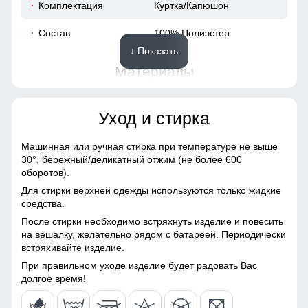
Комплектация
Куртка/Капюшон
58
Состав
100% Полиэстер
↓ Показать
58
Материалы
50
Материал
Мембранные материалы,
Уход и стирка
Натуральные материалы,
56
Полиэстер, Плащевка,
Тефлон
Машинная или ручная стирка при температуре не выше
Карманы, обеспечивает удобное хранение личных
30°,
бережный/деликатный отжим (не более 600
54
Материал подкладки
100% Полиэстер/Omni-
вещей. Высокий воротник и регулируемые манжеты
оборотов).
heat
защищают от ветра, делая куртку универсальной для
Для стирки верхней одежды используются только жидкие
ежедневного использования.
78
средства.
Материал подкладки
100% Полиэстер
После стирки необходимо встряхнуть изделие и повесить
воротника
Водонепроницаемость: 8000 мм
69
на вешалку, желательно рядом с батареей. Периодически
встряхивайте изделие.
Материал наполнителя
Тинсулейт
Ткань куртки обработана водоотталкивающей пропиткой
снаружи и антибактериальной внутри.
21
При правильном уходе изделие будет радовать Вас
Фактура материала
плотная
Водонепроницаемая мембрана обеспечивает
долгое время!
превосходную защиту при мокром снеге или ледяном
60
дожде и оперативно отводит влагу от тела наружу,
Утеплитель гр
от 460 до 540