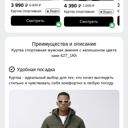
3 990
3 9
4 390
6 990
p
p
7 990
p
p
Куртка спортивная 9623_1Kh
Куртк
Видео
Куртка спортивная 9629_1Ch
Видео
Смотреть
Смотреть
Преимущества и описание
Куртка спортивная мужская зимняя с капюшоном цвета
хаки 627_1Kh
Удобная посадка
Куртка - идеальный выбор для тех, кто хочет выглядеть
стильно и чувствовать себя комфортно в любую погоду