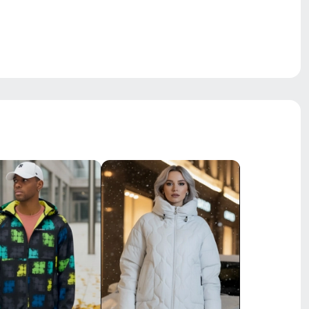
влагозащитная молния
лёгкая, ветрозащитная,
водоотталкивающая ткань, дышащий
материал