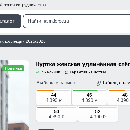
Условия
сотрудничества
аталог
ых коллекций 2025/2026
Новинка
В наличии
Гарантия качества!
Таблица раз
Выберите размер:
44
46
48
4 390
4 390
4 390
p
p
50
52
4 390
4 390
p
p