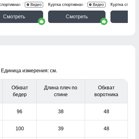
 спортивная 9626_1R
Куртка спортивная 9626_1Sr
Куртка спорти
Видео
Видео
Смотреть
Смотреть
Смо
 Единица измерения: см.
Обхват
Длина плеч по
Обхват
бедер
спине
воротника
96
38
48
100
39
48