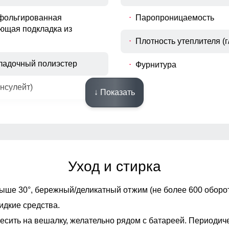
фольгированная
Паропроницаемость
ющая подкладка из
Плотность утеплителя (г
кладочный полиэстер
Фурнитура
инсулейт)
↓ Показать
Конструктивные особенности
Уход и стирка
ющий, свободный
Фиксаторы
ыше 30°,
бережный/деликатный отжим (не более 600 оборот
Опции капюшона
идкие средства.
 манжете
Декоративные элемент
есить на вешалку, желательно рядом с батареей. Периодич