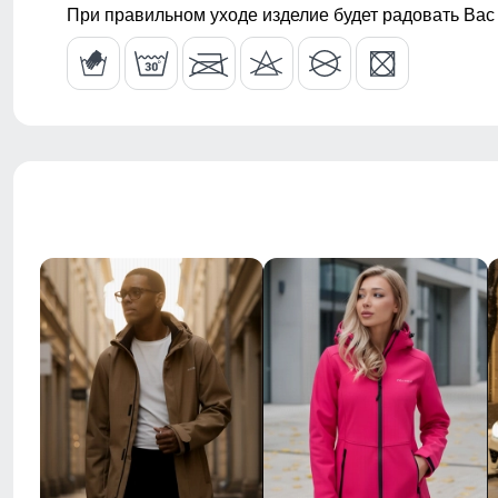
При правильном уходе изделие будет радовать Вас
Тип карманов
боковые вре
Внутренние карманы
есть
Форма воротника
капюшон
Стиль
повседневны
Рисунок
однотонный,
Коллекция
весна–осень
Назначение
город, актив