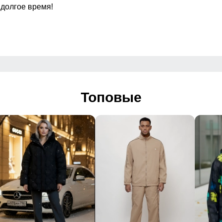
 долгое время!
зные карманы (потайные)
Вид застёжки
Особенности модели
Дизайн и стиль
Топовые
й, спортивный
 комбинированный, стёганый, логотип
 2026
ный отдых, повседневная носка
Упаковка и размеры