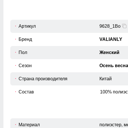
Внутренний шов рукава
C
Расстояние от подмышечного шва
вниз до окончания рукава.
Обхват рукава в плече
Артикул
9628_1Bo
D
Измеряется вокруг верхней части
рукава
Бренд
VALIANLY
Обхват груди
Пол
Женский
E
Измеряется вокруг самой широкой
части груди.
Сезон
Осень весн
Обхват бедер
F
Измеряется вокруг самой широкой
Страна производителя
Китай
части бедер и ягодиц.
Длина плеч по спине
Состав
100% полиэс
G
Расстояние от верхней точки плеча до
основания шеи.
Материал
полиэстер, м