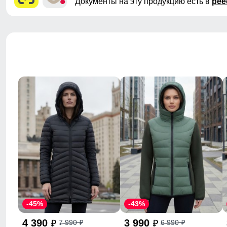
Документы на эту продукцию есть в
рее
-45%
-43%
4 390
3 990
7 990
6 990
p
p
p
p