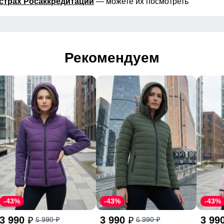
страх Росаккредитации
— можете их посмотреть
Рекомендуем
-43%
-43%
-43%
3 990
3 990
3 99
6 990
6 990
p
p
p
p