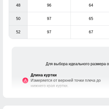
48
96
64
50
97
65
52
97
67
Для выбора идеального размера 
Длина куртки
A
Измеряется от верхней точки плеча до
нижнего края куртки.
Длина рукава
B
Расстояние от плечевого шва до
окончания рукава.