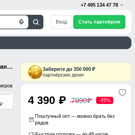
+7 495 134 47 78
Вход
Стать партнёром
Голосовой
Поиск
поиск
Куртка женская удлинённая стёганая с капюшоном и графеновой подкладкой бордового цвета 9628_1Bo
Заберите до 350 000 ₽
партнёрских денег
меров
4 390
p
7990
p
-45%
p
Поштучный опт — можно брать без
рядов
Быстрая отгрузка — до 48 часов