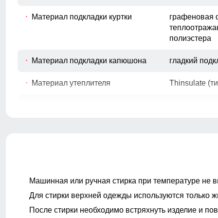
Материал подкладки куртки
графеновая 
теплоотража
полиэстера
Материал подкладки капюшона
гладкий под
Материал утеплителя
Thinsulate (т
Фактура материала
гладкая
Покрой
полуприлега
Машинная или ручная стирка при температуре не в
Длина изделия
до колена
Для стирки верхней одежды используются только ж
Тип рукава
длинный, на
После стирки необходимо встряхнуть изделие и пов