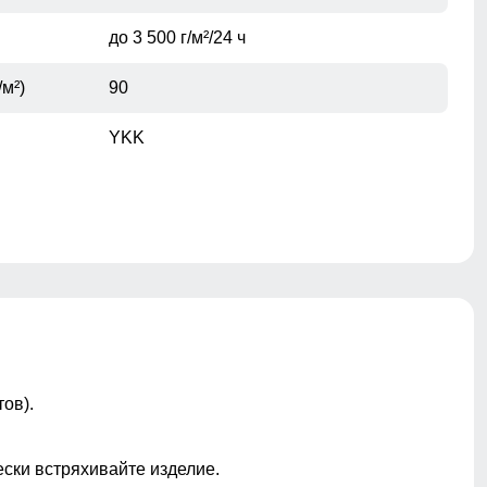
до 3 500 г/м²/24 ч
/м²)
90
YKK
по низу изделия
ов).
не съёмный
ы
лейбл, молния, декоративная стёжка
ески встряхивайте изделие.