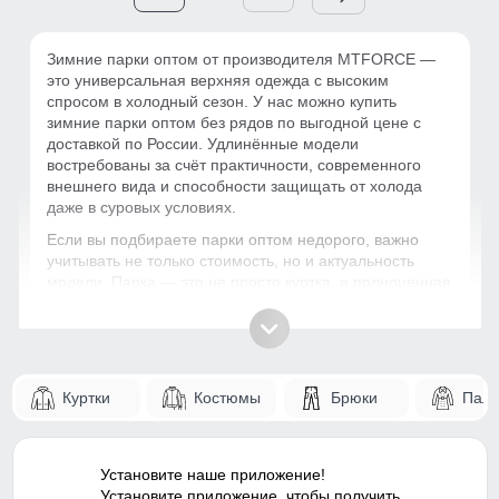
Зимние парки оптом от производителя MTFORCE —
это универсальная верхняя одежда с высоким
спросом в холодный сезон. У нас можно купить
зимние парки оптом без рядов по выгодной цене с
доставкой по России. Удлинённые модели
востребованы за счёт практичности, современного
внешнего вида и способности защищать от холода
даже в суровых условиях.
Если вы подбираете парки оптом недорого, важно
учитывать не только стоимость, но и актуальность
модели. Парка — это не просто куртка, а полноценная
зимняя одежда, которую выбирают для повседневной
носки. За счёт этого категория стабильно продаётся и
подходит для масштабирования.
Почему зимние парки стабильно
Куртки
Костюмы
Брюки
Паль
продаются?
Парка — это сочетание комфорта, защиты и
современного городского стиля. Удлинённый крой
Установите наше приложение!
закрывает тело лучше обычной куртки, поэтому такие
Установите приложение, чтобы получить