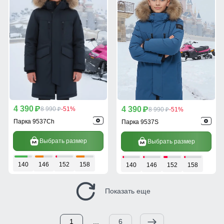
4 390
4 390
p
8 990
-51%
p
8 990
-51%
p
p
Парка 9537Ch
Парка 9537S
Выбрать размер
Выбрать размер
140
146
152
158
140
146
152
158
Показать еще
1
...
6