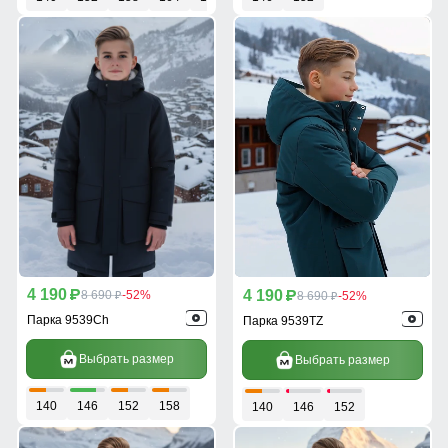
4 190
4 190
p
8 690
-52%
p
8 690
-52%
p
p
Парка 9539Ch
Парка 9539TZ
Выбрать размер
Выбрать размер
140
146
152
158
140
146
152