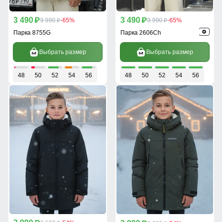
3 490
3 490
p
9 990
-65%
p
9 990
-65%
p
p
Парка 8755G
Парка 2606Ch
Выбрать размер
Выбрать размер
48
50
52
54
56
48
50
52
54
56