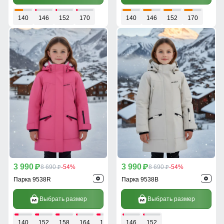
140
146
152
170
140
146
152
170
3 990
3 990
p
8 690
-54%
p
8 690
-54%
p
p
Парка 9538R
Парка 9538B
Выбрать размер
Выбрать размер
140
152
158
164
170
146
152