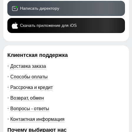
остатки и ускоряет оборот товара.
Написать директору
MTFORCE предлагает купить зимние парки оптом от
производителя на выгодных условиях. Быстрая
доставка по России, актуальные модели и стабильное
Скачать приложение для iOS
качество позволяют эффективно работать с
категорией и получать прибыль в зимний сезон.
Клиентская поддержка
Доставка заказа
Способы оплаты
Рассрочка и кредит
Возврат, обмен
Вопросы - ответы
Контактная информация
Почему выбирают нас