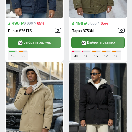
3 490
3 490
p
9 990
-65%
p
9 990
-65%
p
p
Парка 8761TS
Парка 8753Kh
Выбрать размер
Выбрать размер
48
56
48
50
52
54
56