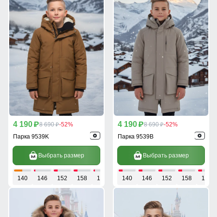
4 190
4 190
p
8 690
-52%
p
8 690
-52%
p
p
Парка 9539K
Парка 9539B
Выбрать размер
Выбрать размер
140
146
152
158
164
140
146
152
158
164