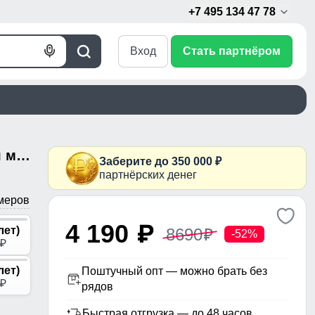
+7 495 134 47 78
Вход
Стать партнёром
Голосовой
Поиск
поиск
Парка зимняя подростковая для мальчика с капюшоном коричневого цвета 9539K
Заберите до 350 000 ₽
партнёрских денег
меров
4 190
p
лет)
8690
p
-52%
p
лет)
Поштучный опт — можно брать без
p
рядов
Быстрая отгрузка — до 48 часов