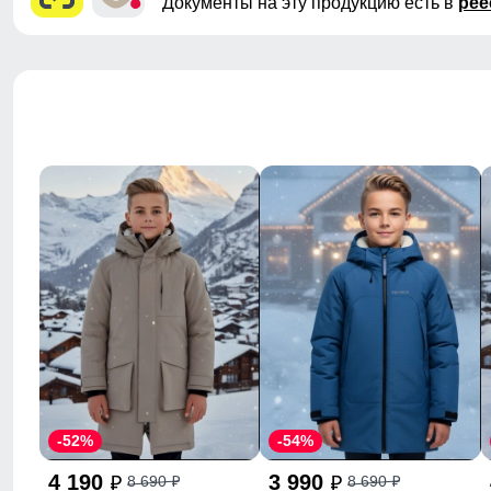
Документы на эту продукцию есть в
рее
-52%
-54%
4 190
3 990
8 690
8 690
p
p
p
p