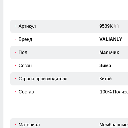
Для выбора идеального размера 
Длина куртки
A
Измеряется от верхней точки плеча до
Артикул
нижнего края куртки.
9539K
Длина рукава
Бренд
VALIANLY
B
Расстояние от плечевого шва до
окончания рукава.
Пол
Мальчик
Внутренний шов рукава
C
Расстояние от подмышечного шва
Сезон
Зима
вниз до окончания рукава.
Страна производителя
Обхват рукава в плече
Китай
D
Измеряется вокруг верхней части
рукава
Состав
100% Полиэс
Обхват груди
E
Измеряется вокруг самой широкой
части груди.
Обхват бедер
Материал
Мембранные 