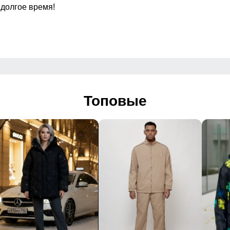
 долгое время!
Вид застежки
жной
Особенности модели
по середине, на капюшоне
Топовые
Дизайн и стиль
Утепленная модель
й, Школьный, Спортивный
отип, Однотонный, Светится в темноте
2026