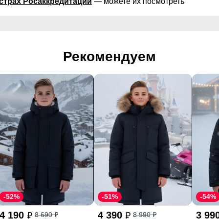
страх Росаккредитации
— можете их посмотреть
Рекомендуем
-52%
-51%
-54%
4 190
4 390
3 99
8 690
8 990
p
p
p
p