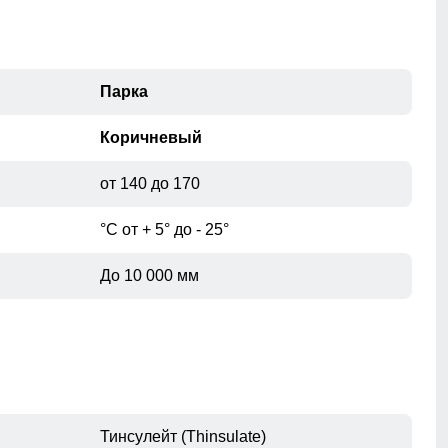
при помощи сантиметровой ленты.
Парка
Коричневый
от 140 до 170
°С от + 5° до - 25°
До 10 000 мм
Тинсулейт (Thinsulate)