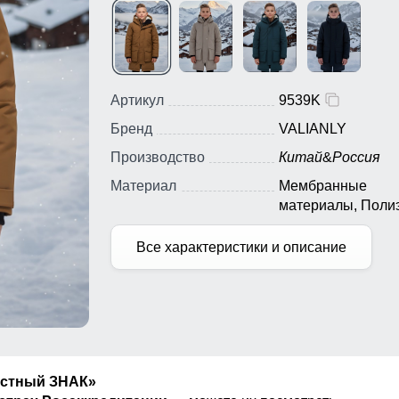
Артикул
9539K
Бренд
VALIANLY
Производство
Китай
&
Россия
Материал
Мембранные
материалы, Полиэ
Тефлон, Плащевк
Все характеристики и описание
естный ЗНАК»