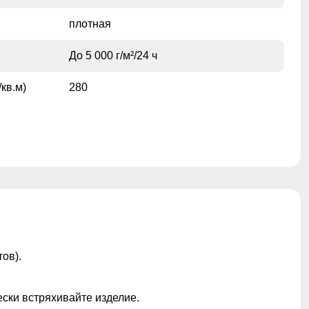
плотная
До 5 000 г/м²/24 ч
кв.м)
280
Не съемный
Без опушки
ы
Манжеты, Кнопки, Пояс/ремень,
ов).
Капюшон
Проклеены
ески встряхивайте изделие.