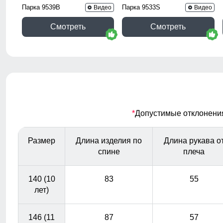
Парка 9539B
Парка 9533S
Видео
Видео
Смотреть
Смотреть
*
Допустимые отклонения 
Размер
Длина изделия по
Длина рукава о
спине
плеча
140 (10
83
55
лет)
146 (11
87
57