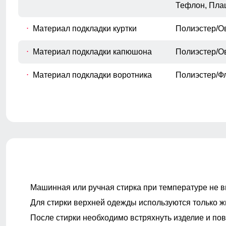
F
Измеряется вокруг самой широкой
Тефлон, Пла
части бедер и ягодиц.
Длина плеч по спине
Материал подкладки куртки
Полиэстер/О
G
Расстояние от верхней точки плеча до
основания шеи.
Материал подкладки капюшона
Полиэстер/О
Материал подкладки воротника
Полиэстер/Ф
Покрой
свободный
Длина одежды
до колена
Тип рукава
Длинная на 
Машинная или ручная стирка при температуре не в
Для стирки верхней одежды используются только ж
Внутренние карманы
Есть
После стирки необходимо встряхнуть изделие и пов
Тип кармана
Прорезной, 