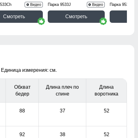
9533Ch
Парка 9533J
Парка 9537S
Видео
Видео
Смотреть
Смотреть
Смо
 Единица измерения: см.
Обхват
Длина плеч по
Длина
бедер
спине
воротника
88
37
52
92
38
52