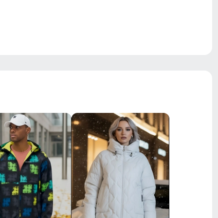
Двойная молния/Кнопки/Клапан
водоотталкивающий материал,
гипоаллергенный материал, дышащий
материал, с начесом,
светоотражающие детали, с разрезом