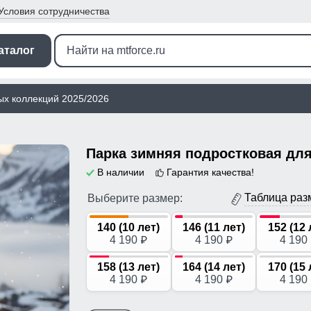
Условия
сотрудничества
аталог
ых коллекций 2025/2026
В наличии
Гарантия качества!
Таблица раз
Выберите размер:
140 (10 лет)
146 (11 лет)
152 (12 
4 190
4 190
4 190
p
p
158 (13 лет)
164 (14 лет)
170 (15 
4 190
4 190
4 190
p
p