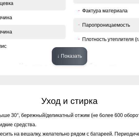
щевка
Фактура материала
вчина
Паропроницаемость
вчина
Плотность утеплителя (г/
лис
↓ Показать
Конструктивные особенности
Опции капюшона
Опции опушки
Уход и стирка
манжете
Декоративные элемент
ыше 30°,
бережный/деликатный отжим (не более 600 оборот
идкие средства.
Внутренние швы
есить на вешалку, желательно рядом с батареей. Периодич
накладной