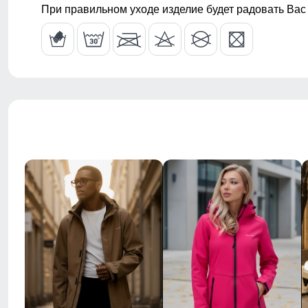
При правильном уходе изделие будет радовать Вас
Форма воротника
стояче-отло
Фиксаторы
На рукавах, 
Вид одежды
Свободная, 
Стиль
Повседневны
Рисунок
Надписи, Лог
Коллекция
Осень-зима 