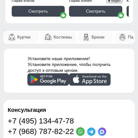
Парка 9565B
Парка 9568R
Куртк
Видео
Декоративные элементы
Лейбл, молнии,
Смотреть
Смотреть
120
декоративная строчка,
хлястик
120
Внутренние швы
Прошиты
Куртки
Костюмы
Брюки
Паль
54
Вид застежки
Молния
Особенности модели
Вентиляция, ветрозащита,
Установите наше приложение!
водоотталкивающий
Установите приложение, чтобы получить
Таблица размеров брюк
материал,
доступ к оптовым ценам.
гипоаллергенный
материал, утепленная
48
флисовая подкладка,
утягивающие элементы
110
Дизайн и стиль
Консультация
79
+7 (495) 134-47-78
Стиль
Повседневный,
27
спортивный
+7 (968) 787-82-22