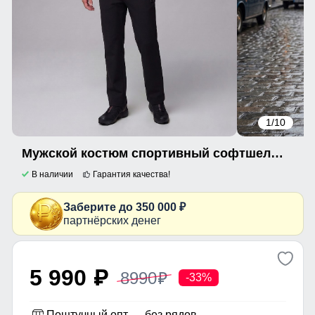
1
/10
Мужской костюм спортивный софтшелл с флисом и мембраной черного цвета 09611Ch
В наличии
Гарантия качества!
Заберите до 350 000 ₽
партнёрских денег
5 990
8990
p
p
-33%
Поштучный опт — без рядов