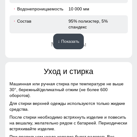
79
Водонепроницаемость
10 000 мм
53
Состав
95% полиэстер, 5%
спандекс
44
↓ Показать
Материалы
112
Материал
Виндстоппер, Софтшелл,
112
Мембранный материал,
Полиэстер
Уход и стирка
54
Материал подкладки
Полиэстер, флис
Машинная или ручная стирка при температуре не выше
30°,
бережный/деликатный отжим (не более 600
54
Фактура материала
Плотная
оборотов).
Для стирки верхней одежды используются только жидкие
Тип ткани
Технологичная ткань
76
средства.
Softshell с эффектом
После стирки необходимо встряхнуть изделие и повесить
Windstopper
80
на вешалку, желательно рядом с батареей. Периодически
встряхивайте изделие.
Паропроницаемость
до 5000 г/м²/24 ч
53
При правильном уходе изделие будет радовать Вас