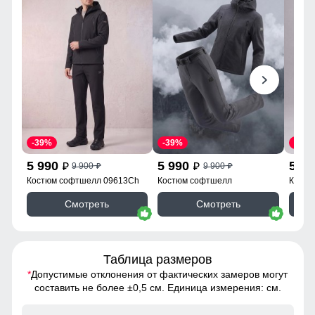
-39%
-39%
-33%
5 990
5 990
5 9
9 900
9 900
p
p
p
p
Костюм софтшелл 09613Ch
Костюм софтшелл
Костю
09613_2Ch
Смотреть
Смотреть
Таблица размеров
*
Допустимые отклонения от фактических замеров могут
составить не более ±0,5 см. Единица измерения: см.