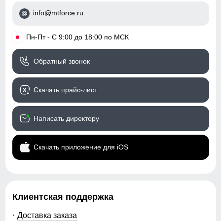
84
Рисунок
Однотонный, логотип,
info@mtforce.ru
надписи
104
Коллекция
Весна–осень 2026
•
Пн-Пт - С 9:00 до 18:00 по МСК
40
Назначение
Город, активный отдых,
Обратный звонок
повседневная носка
50
Упаковка и размеры
Скачать прайс-лист
110
Тип упаковки
Пакет
Написать директору
80
Цвета
темно-серый, синий, хаки,
темно-синий, черный
Скачать приложение для iOS
28
Габариты (ДхШхВ)
43 x 33 x 11 см
88
Вес
1.51 кг
Клиентская поддержка
110
Описание
Доставка заказа