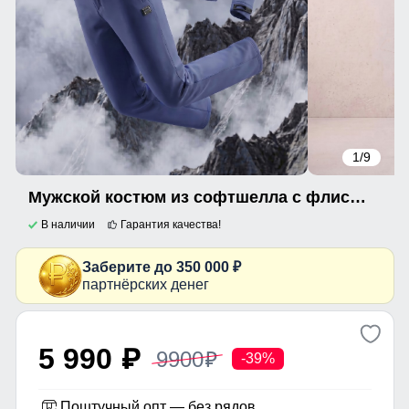
1
/9
Мужской костюм из софтшелла с флисом и мембраной — утепленный синего цвета 09615S
В наличии
Гарантия качества!
Заберите до 350 000 ₽
партнёрских денег
5 990
9900
p
p
-39%
Поштучный опт — без рядов