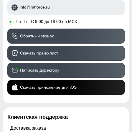
Таблица размеров брюк
Капюшон
несъемный,
info@mtforce.ru
анатомический
48
•
Пн-Пт - С 9:00 до 18:00 по МСК
Регулировка капюшона
фиксаторы утяжки
110
Посадка
средняя
Обратный звонок
79
Низ брючин
Скачать прайс-лист
27
Дизайн и стиль
Написать директору
84
Пояс
со шлевками и
регулируемым ремнем
Скачать приложение для iOS
104
Фиксация пояса
двойная усиленная
40
Стиль
городской, спортивный,
туристический,
Клиентская поддержка
повседневный, семейный
50
Доставка заказа
Рисунок
однотонный