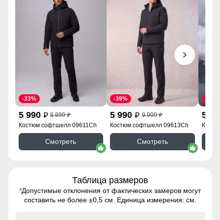
-33%
-39%
-39%
5 990
5 990
5 9
8 990
9 900
p
p
p
p
Костюм софтшелл 09611Ch
Костюм софтшелл 09613Ch
Костю
09613
Смотреть
Смотреть
Таблица размеров
*
Допустимые отклонения от фактических замеров могут
составить не более ±0,5 см. Единица измерения: см.