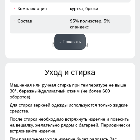
52
Комплектация
куртка, брюки
73
Состав
95% полиэстер, 5%
спандекс
66
↓ Показать
Материалы
53
Подкладка
полиэстер с мягким
44
флисовым утеплением
Уход и стирка
116
Материал
Виндстоппер, Софтшелл,
Мембранный материал,
Машинная или ручная стирка при температуре не выше
Полиэстер
116
30°,
бережный/деликатный отжим (не более 600
оборотов).
Фактура материала
плотная, гладкая, матовая
50
Для стирки верхней одежды используются только жидкие
средства.
Тип ткани
плотная, гладкая,
После стирки необходимо встряхнуть изделие и повесить
матовая, эластичная
56
на вешалку, желательно рядом с батареей. Периодически
встряхивайте изделие.
Паропроницаемость
до 5000 г/м²/24 ч
При правильном уходе изделие будет радовать Вас
54