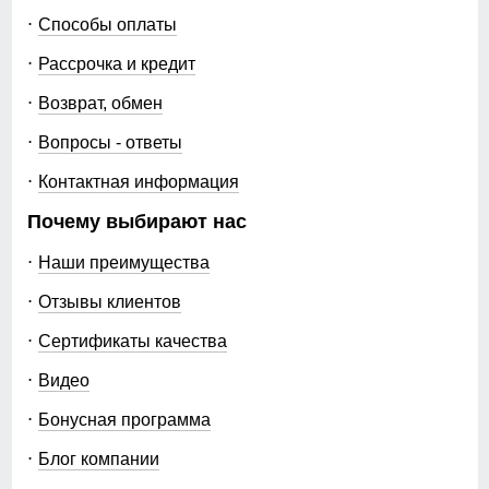
110
Способы оплаты
Коллекция
весна–осень 2026
80
Рассрочка и кредит
Назначение
город, путешествия,
прогулки, туризм, рыбалка,
Возврат, обмен
28
яхтинг, активный отдых,
повседневная носка
Вопросы - ответы
88
Контактная информация
Упаковка и размеры
110
Почему выбирают нас
Цвета
темно-серый, синий, хаки,
Наши преимущества
темно-синий, черный
40
Отзывы клиентов
Упаковка
фирменный пакет,
фирменная пломба
52
Сертификаты качества
производителя
Видео
111
Габариты (ДхШхВ)
40 x 33 x 11 см
Бонусная программа
81
Вес
1.53 кг
Блог компании