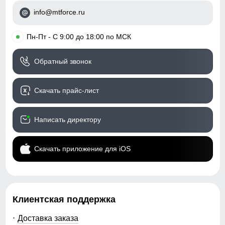
Регулировка капюшона
фиксаторы утяжки
84
info@mtforce.ru
Посадка брюк
средняя
104
•
Пн-Пт - С 9:00 до 18:00 по МСК
Низ брючин
фиксаторы утяжки
40
Обратный звонок
Дизайн и стиль
50
Скачать прайс-лист
Пояс брюк
со шлевками и
регулируемым ремнем
110
Написать директору
Фиксация пояса
двойная, усиленная
80
Стиль
городской, спортивный,
Скачать приложение для iOS
туристический, outdoor,
28
travel
88
Рисунок
однотонный, фирменный
логотип
Клиентская поддержка
110
Коллекция
весна–осень 2026
Доставка заказа