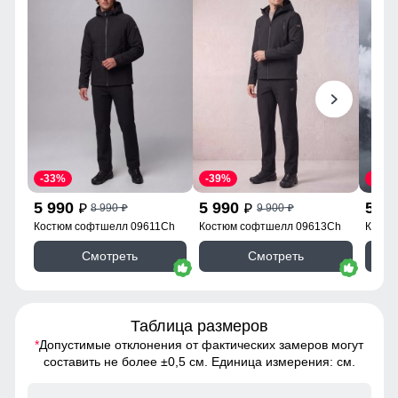
-33%
-39%
-39%
5 990
5 990
5 9
8 990
9 900
p
p
p
p
Костюм софтшелл 09611Ch
Костюм софтшелл 09613Ch
Костю
09613
Смотреть
Смотреть
Таблица размеров
*
Допустимые отклонения от фактических замеров могут
составить не более ±0,5 см. Единица измерения: см.