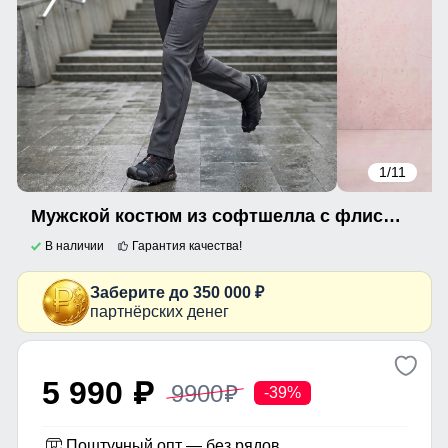
1
/11
Мужской костюм из софтшелла с флисом и мембраной — утепленный темно-синего цвета 09613_2TS
В наличии
Гарантия качества!
Заберите до 350 000 ₽
партнёрских денег
5 990
9900
p
p
-39%
Поштучный опт — без рядов