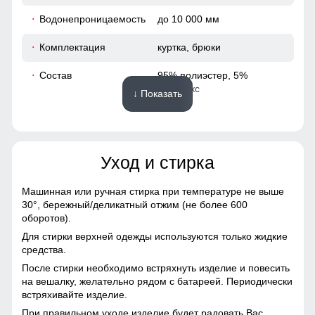
Водонепроницаемость
до 10 000 мм
60
Комплектация
куртка, брюки
46
Состав
95% полиэстер, 5%
спандекс
↓ Показать
114
Материалы
114
Уход и стирка
Подкладка
полиэстер с мягким
56
флисовым утеплением
Машинная или ручная стирка при температуре не выше
Материал
Виндстоппер, Софтшелл,
30°,
бережный/деликатный отжим (не более 600
54
Мембранный материал,
оборотов).
Полиэстер
Для стирки верхней одежды используются только жидкие
79
средства.
Фактура материала
плотная, гладкая, матовая
После стирки необходимо встряхнуть изделие и повесить
87
на вешалку, желательно рядом с батареей. Периодически
Тип ткани
плотная, гладкая,
встряхивайте изделие.
матовая, эластичная
61
При правильном уходе изделие будет радовать Вас