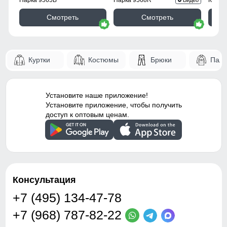
Вид застежки куртки
центральная
Смотреть
Смотреть
122
влагозащитная молния
Особенности модели
ветрозащитный материал,
122
влагозащитная мембрана,
Куртки
Костюмы
Брюки
Паль
мягкий флисовый
60
внутренний слой,
эластичная ткань,
повышенная
Установите наше приложение!
износостойкость,
Установите приложение, чтобы получить
Таблица размеров брюк
анатомичный крой,
доступ к оптовым ценам.
свобода движений,
регулировка объема,
48
комфорт при длительной
носке
110
Регулировка талии
внутренняя система
фиксации
Консультация
79
+7 (495) 134-47-78
Капюшон
несъемный,
27
анатомический
+7 (968) 787-82-22