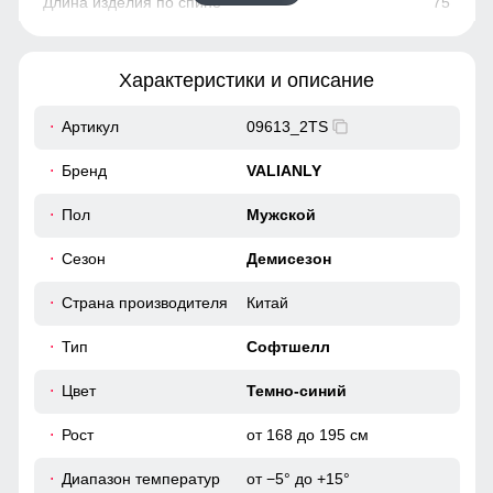
75
81
Характеристики и описание
58
Артикул
09613_2TS
44
Бренд
VALIANLY
110
Пол
Мужской
Сезон
Демисезон
110
Страна производителя
Китай
56
Тип
Софтшелл
52
Цвет
Темно-синий
Рост
от 168 до 195 см
77
Диапазон температур
от −5° до +15°
84