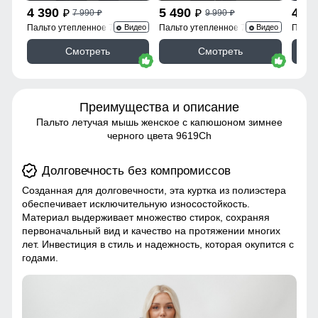
4 390
5 490
4 3
7 990
9 990
p
p
p
p
Пальто утепленное 7747Ch
Пальто утепленное 7745Ch
Пальт
Видео
Видео
Смотреть
Смотреть
Преимущества и описание
Пальто летучая мышь женское с капюшоном зимнее
черного цвета 9619Ch
Долговечность без компромиссов
Созданная для долговечности, эта куртка из полиэстера
обеспечивает исключительную износостойкость.
Материал выдерживает множество стирок, сохраняя
первоначальный вид и качество на протяжении многих
лет. Инвестиция в стиль и надежность, которая окупится с
годами.