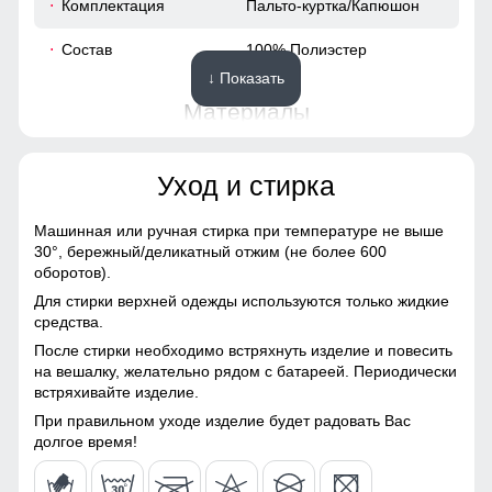
Комплектация
Пальто-куртка/Капюшон
62
Состав
100% Полиэстер
↓ Показать
64
Материалы
42
Материал
Мембранные материалы,
Уход и стирка
Натуральные материалы,
64
Полиэстер, Плащевка,
Тефлон, Ткань,
Машинная или ручная стирка при температуре не выше
Экологичные материалы
30°,
бережный/деликатный отжим (не более 600
48 (XL)
оборотов).
Материал подкладки
100% полиэстер
Для стирки верхней одежды используются только жидкие
108
средства.
Материал подкладки
100% полиэстер
После стирки необходимо встряхнуть изделие и повесить
капюшона
52
на вешалку, желательно рядом с батареей. Периодически
Карман, обеспечивает удобное хранение личных вещей.
встряхивайте изделие.
Материал наполнителя
Синтепон
Высокий воротник и регулируемые манжеты защищают от
ветра, делая куртку универсальной для ежедневного
22
При правильном уходе изделие будет радовать Вас
использования.
Особенность ткани
Плотная мембранная
долгое время!
ткань
64