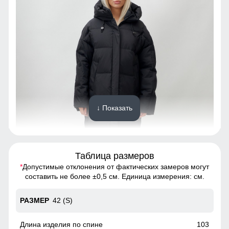
↓ Показать
Таблица размеров
*
Допустимые отклонения от фактических замеров могут
Созданная для долговечности, эта куртка из полиэстера
составить не более ±0,5 см. Единица измерения: см.
обеспечивает исключительную износостойкость.
Материал выдерживает множество стирок, сохраняя
42 (S)
первоначальный вид и качество на протяжении многих
лет. Инвестиция в стиль и надежность, которая окупится с
годами.
103