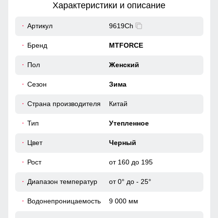
Характеристики и описание
20
Артикул
9619Ch
60
Бренд
MTFORCE
62
Пол
Женский
Карман, обеспечивает удобное хранение личных вещей.
Высокий воротник и регулируемые манжеты защищают от
ветра, делая куртку универсальной для ежедневного
Сезон
Зима
41
использования.
Страна производителя
Китай
64
Повседневная функциональность
Тип
Утепленное
Карман, обеспечивает удобное хранение личных вещей.
Высокий воротник и регулируемые манжеты защищают от
46 (L)
Цвет
Черный
ветра, делая куртку универсальной для ежедневного
использования.
Рост
от 160 до 195
106
Диапазон температур
от 0° до - 25°
52
Водонепроницаемость
9 000 мм
21