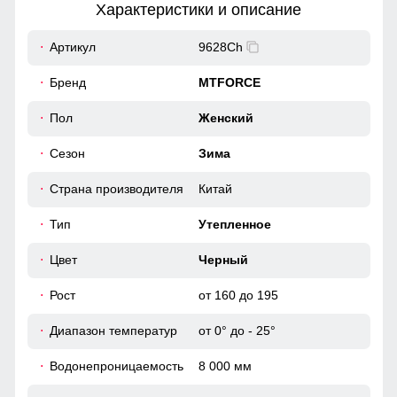
Характеристики и описание
17
Артикул
9628Ch
50
Бренд
MTFORCE
52
Пол
Женский
Практичные и стильные карманы удобно расположены
для хранения мелочей, таких как ключи или телефон.
Карманы утеплены флисом.
Сезон
Зима
40
Страна производителя
Китай
Материал подкладки
60
Подкладка из полиэстера: Устойчива к износу и легко
Тип
Утепленное
очищается, что делает куртку идеальным вариантом для
повседневного использования.
46 (L)
Цвет
Черный
Рост
от 160 до 195
107
Диапазон температур
от 0° до - 25°
65
Водонепроницаемость
8 000 мм
18