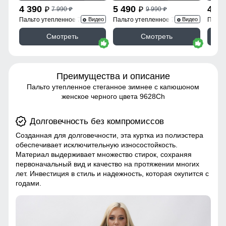
4 390
5 490
4 3
7 990
9 990
p
p
p
p
Пальто утепленное 7747Ch
Пальто утепленное 7745Ch
Пальт
Видео
Видео
Смотреть
Смотреть
Преимущества и описание
Пальто утепленное стеганное зимнее с капюшоном
женское черного цвета 9628Ch
Долговечность без компромиссов
Созданная для долговечности, эта куртка из полиэстера
обеспечивает исключительную износостойкость.
Материал выдерживает множество стирок, сохраняя
первоначальный вид и качество на протяжении многих
лет. Инвестиция в стиль и надежность, которая окупится с
годами.