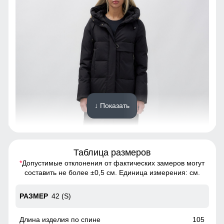
↓ Показать
Таблица размеров
*
Допустимые отклонения от фактических замеров могут
Созданная для долговечности, эта куртка из полиэстера
составить не более ±0,5 см. Единица измерения: см.
обеспечивает исключительную износостойкость.
Материал выдерживает множество стирок, сохраняя
42 (S)
первоначальный вид и качество на протяжении многих
лет. Инвестиция в стиль и надежность, которая окупится с
годами.
105