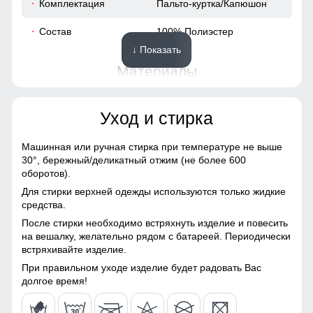
Комплектация
Пальто-куртка/Капюшон
52
Состав
100% Полиэстер
↓ Показать
54
Материалы
40
Материал
Мембранные материалы,
Уход и стирка
Натуральные материалы,
61
Полиэстер, Плащевка,
Тефлон, Ткань,
Машинная или ручная стирка при температуре не выше
Экологичные материалы
30°,
бережный/деликатный отжим (не более 600
48 (XL)
оборотов).
Материал подкладки
100% полиэстер
Для стирки верхней одежды используются только жидкие
107
средства.
Материал подкладки
100% полиэстер
После стирки необходимо встряхнуть изделие и повесить
капюшона
Подкладка из полиэстера: Устойчива к износу и легко
67
на вешалку, желательно рядом с батареей. Периодически
очищается, что делает куртку идеальным вариантом для
встряхивайте изделие.
Материал наполнителя
Синтепон
повседневного использования.
18
При правильном уходе изделие будет радовать Вас
Особенность ткани
Плотная мембранная
долгое время!
Капюшон на все случаи жизни
ткань
54
Несъемный и регулируемый капюшон делает эту куртку