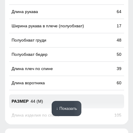
Удобные и вместительные карманы
64
Практичные и стильные карманы удобно расположены
для хранения мелочей, таких как ключи или телефон.
17
Карманы утеплены флисом.
48
50
39
60
44 (M)
↓ Показать
105
64