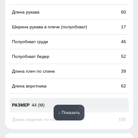
Удобные и вместительные карманы
60
Практичные и стильные карманы удобно расположены
для хранения мелочей, таких как ключи или телефон.
17
Карманы утеплены флисом.
46
52
39
62
44 (M)
↓ Показать
105
60