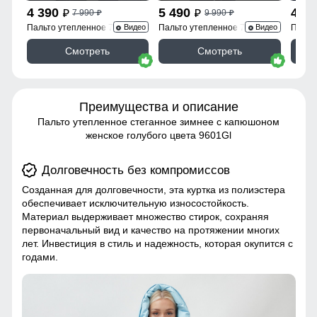
4 390
5 490
4 3
7 990
9 990
p
p
p
p
Пальто утепленное 7747Ch
Пальто утепленное 7745Ch
Пальт
Видео
Видео
Смотреть
Смотреть
Преимущества и описание
Пальто утепленное стеганное зимнее с капюшоном
женское голубого цвета 9601Gl
Долговечность без компромиссов
Созданная для долговечности, эта куртка из полиэстера
обеспечивает исключительную износостойкость.
Материал выдерживает множество стирок, сохраняя
первоначальный вид и качество на протяжении многих
лет. Инвестиция в стиль и надежность, которая окупится с
годами.