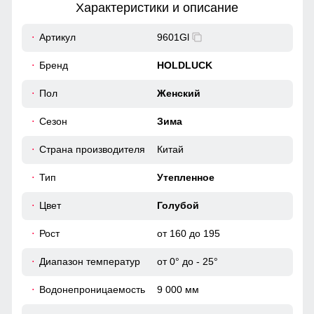
Характеристики и описание
17
Артикул
9601Gl
48
Бренд
HOLDLUCK
54
Пол
Женский
Практичные и стильные карманы удобно расположены
для хранения мелочей, таких как ключи или телефон.
Карманы утеплены флисом.
Сезон
Зима
40
Страна производителя
Китай
Материал подкладки
62
Подкладка из полиэстера: Устойчива к износу и легко
Тип
Утепленное
очищается, что делает куртку идеальным вариантом для
повседневного использования.
46 (L)
Цвет
Голубой
Рост
от 160 до 195
107
Диапазон температур
от 0° до - 25°
62
Водонепроницаемость
9 000 мм
18