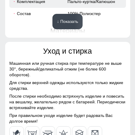
Комплектация
Пальто-куртка/Капюшон
50
Состав
100% Полиэстер
↓ Показать
56
Материалы
41
Материал
Мембранные материалы,
Уход и стирка
Натуральные материалы,
62
Полиэстер, Плащевка,
Тефлон, Ткань,
Машинная или ручная стирка при температуре не выше
Экологичные материалы
30°,
бережный/деликатный отжим (не более 600
48 (XL)
оборотов).
Материал подкладки
100% полиэстер
Для стирки верхней одежды используются только жидкие
107
средства.
Материал подкладки
100% полиэстер
После стирки необходимо встряхнуть изделие и повесить
капюшона
Подкладка из полиэстера: Устойчива к износу и легко
62
на вешалку, желательно рядом с батареей. Периодически
очищается, что делает куртку идеальным вариантом для
встряхивайте изделие.
Материал наполнителя
Синтепон
повседневного использования.
18
При правильном уходе изделие будет радовать Вас
Особенность ткани
Плотная мембранная
долгое время!
Капюшон на все случаи жизни
ткань
52
Несъемный и регулируемый капюшон делает эту куртку