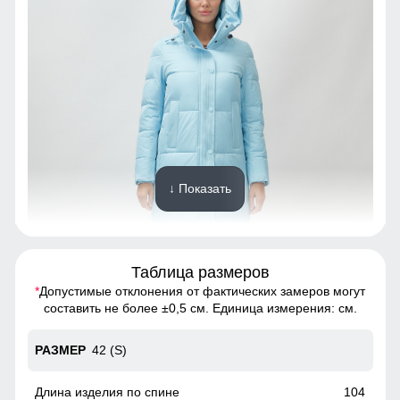
↓ Показать
Таблица размеров
*
Допустимые отклонения от фактических замеров могут
Созданная для долговечности, эта куртка из полиэстера
составить не более ±0,5 см. Единица измерения: см.
обеспечивает исключительную износостойкость.
Материал выдерживает множество стирок, сохраняя
42 (S)
первоначальный вид и качество на протяжении многих
лет. Инвестиция в стиль и надежность, которая окупится с
годами.
104