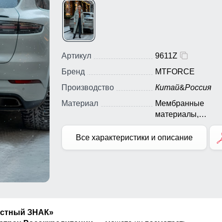
Артикул
9611Z
Бренд
MTFORCE
Производство
Китай
&
Россия
Материал
Мембранные
материалы,
Натуральные
материалы, Полиэ
Все характеристики и описание
Плащевка, Тефло
Ткань, Экологичн
материалы
естный ЗНАК»