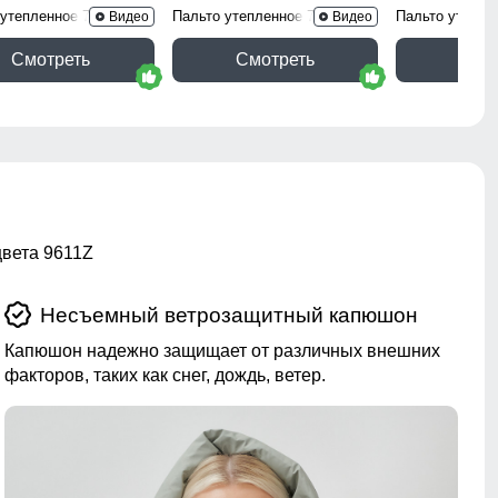
 утепленное 7700Ch
Пальто утепленное 7753Ch
Пальто утепле
Видео
Видео
Смотреть
Смотреть
Смо
цвета 9611Z
Несъемный ветрозащитный капюшон
Капюшон надежно защищает от различных внешних
факторов, таких как снег, дождь, ветер.