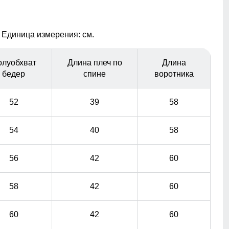
Боковые прорези
 Единица измерения: см.
прорези на молнии дополнительно усиливают
удобство и свободу движений.
олуобхват
Длина плеч по
Длина
бедер
спине
воротника
52
39
58
54
40
58
56
42
60
58
42
60
60
42
60