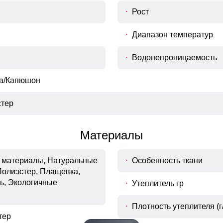
Рост
Диапазон температур
Водонепроницаемость
ка/Капюшон
тер
Материалы
материалы, Натуральные
Особенность ткани
Полиэстер, Плащевка,
ь, Экологичные
Утеплитель гр
Материал подкладки
Плотность утеплителя (г/
Подкладка из полиэстера: Устойчива к износу и легко
Подкладка из полиэстера: Устойчива к износу и легко
тер