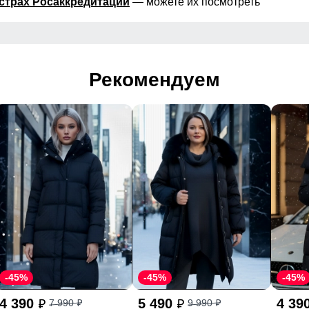
страх Росаккредитации
— можете их посмотреть
Рекомендуем
-45%
-45%
-45%
4 390
5 490
4 39
7 990
9 990
p
p
p
p