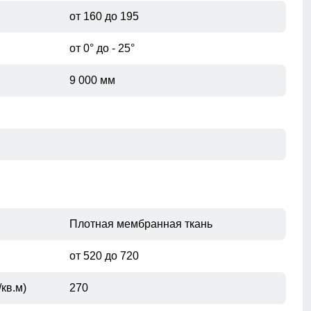
от 160 до 195
от 0° до - 25°
9 000 мм
Плотная мембранная ткань
от 520 до 720
Простеганный утеплитель: Легкий, но теплый, он
идеально сохраняет тепло вашего тела, не добавляя
кв.м)
270
лишнего объема. Не сбивается при стирке