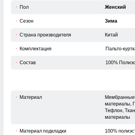
окончания рукава.
Пол
Женский
Внутренний шов рукава
Сезон
Зима
E
Расстояние от подмышечного шва
вниз до окончания рукава.
Страна производителя
Китай
Полуобхват бедер
F
Измеряется по самым широким
Комплектация
Пальто-курт
точкам ягодиц.
Состав
100% Полиэс
Материал
Мембранные 
материалы, 
Тефлон, Ткан
материалы
Материал подкладки
100% полиэс