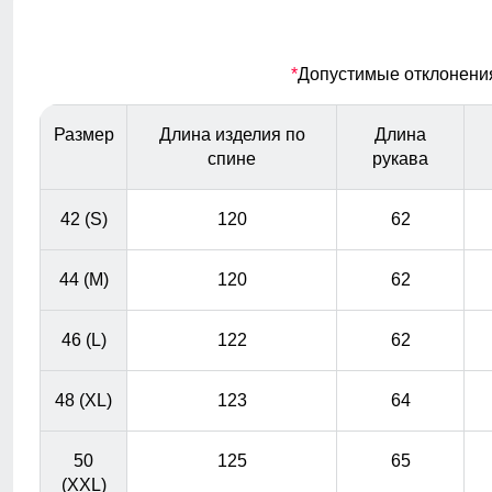
износостойкость. Материал выдерживает множество
стирок, сохраняя первоначальный вид и качество на
протяжении многих лет. Инвестиция в стиль и
*
Допустимые отклонения 
надежность, которая окупится с годами.
Размер
Длина изделия по
Длина
Шнурок
спине
рукава
Шнурок-фиксатор служит для регулирования глубины
капюшона
42 (S)
120
62
44 (M)
120
62
46 (L)
122
62
48 (XL)
123
64
50
125
65
(XXL)