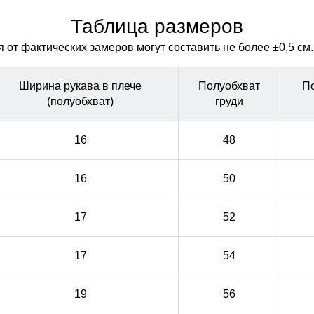
через молнию куртки.
через молнию куртки.
Таблица размеров
от фактических замеров могут составить не более ±0,5 см.
Ширина рукава в плече
Полуобхват
П
(полуобхват)
груди
16
48
16
50
17
52
17
54
19
56