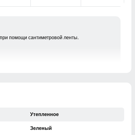
при помощи сантиметровой ленты.
прорези на молнии дополнительно усиливают
удобство и свободу движений.
Утепление и комфорт
Простеганный утеплитель: Легкий, но теплый, он
идеально сохраняет тепло вашего тела, не добавляя
лишнего объема. Не сбивается при стирке
Утепленное
Зеленый