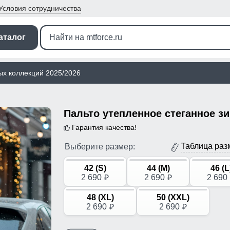
Условия
сотрудничества
аталог
ых коллекций 2025/2026
Гарантия качества!
Таблица раз
Выберите размер:
42 (S)
44 (M)
46 (L
2 690
2 690
2 690
p
p
48 (XL)
50 (XXL)
2 690
2 690
p
p