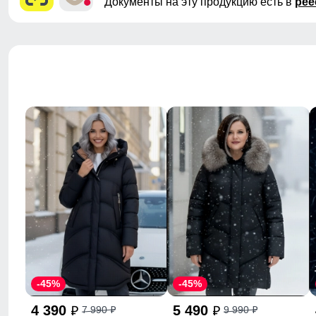
Документы на эту продукцию есть в
рее
-45%
-45%
4 390
5 490
7 990
9 990
p
p
p
p