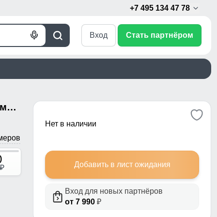
+7 495 134 47 78
Вход
Стать партнёром
Голосовой
Поиск
поиск
Пальто утепленное стеганное зимнее с капюшоном женское зеленого цвета 9611Z
Нет в наличии
меров
)
Добавить в лист ожидания
p
Вход для новых партнёров
от 7 990
₽