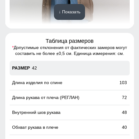
↓ Показать
Таблица размеров
*
Допустимые отклонения от фактических замеров могут
Пальто подчёркивает силуэт, удобно сидит по фигуре и не
составить не более ±0,5 см. Единица измерения: см.
сковывает движений.
42
Вместительные карманы!
Это практичное и удобное решение для повседневного
103
использования. Они легко вмещают телефон, перчатки и
другие необходимые мелочи, позволяя обойтись без
72
сумки. Карманы расположены удобно и защищены от
ветра, что делает их идеальными для холодной погоды.
48
40