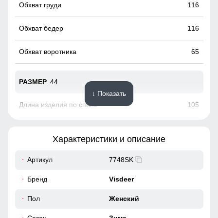
116
116
65
44
↓ Показать
105
72
Характеристики и описание
49
Артикул
7748SK
Это практичное и удобное решение для повседневного
использования. Они легко вмещают телефон, перчатки и
40
Бренд
Visdeer
другие необходимые мелочи, позволяя обойтись без
сумки. Карманы расположены удобно и защищены от
118
Пол
Женский
ветра, что делает их идеальными для холодной погоды.