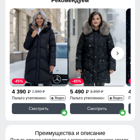
Рекомендуем
-45%
-45%
-45%
4 390
5 490
4 3
7 990
9 990
p
p
p
p
Пальто утепленное 7747Ch
Пальто утепленное 7745Ch
Пальт
Видео
Видео
Смотреть
Смотреть
Преимущества и описание
Пальто зимнее утепленное с капюшоном женское светло-