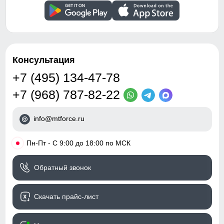
Узнайте как правильно снять
для зимней погоды, не требует головного убора.
Внутренние швы
Проклеены/Прошиты
мерки
Для выбора идеального размера одежды,
Вид застежки
Двойная молния/Кнопки/
рекомендуем Вам измерить следующие
Клапан/Магнит
параметры при помощи сантиметровой ленты.
Особенности модели
быстросохнущая,
Консультация
Длина изделия
ветрозащита,
A
Измеряется от верхней точки плеча
водоотталкивающий
+7 (495) 134-47-78
до нижнего края пальто.
материал,
+7 (968) 787-82-22
гипоаллергенный
Длина рукава
материал, дышащий
B
Расстояние от плечевого шва до
материал
окончания рукава.
info@mtforce.ru
Внутренний шов рукава
Дизайн и стиль
C
Расстояние от подмышечного шва
•
Пн-Пт - С 9:00 до 18:00 по МСК
вниз до окончания рукава.
Обхват рукава в плече
Вид одежды
Пуховик-одеяло,
Обратный звонок
D
Измеряется вокруг верхней части
утепленная модель
рукава
Стиль
Элегантный, Офисный/
Обхват груди
Скачать прайс-лист
школьный, Повседневный
E
Измеряется вокруг самой широкой
части груди.
Рисунок
Однотонный