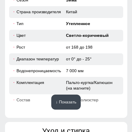
Сезон
Зима
118
Материал подкладки!
Плотный полиэстер — тёплый, износостойкий и приятный
Страна производителя
Китай
65
к телу. Внутренний карман удобно подходит для
телефона, документов и разных мелочей!
Тип
Утепленное
46
Цвет
Светло-коричневый
Рост
от 168 до 198
107
Диапазон температур
от 0° до - 25°
75
Водонепроницаемость
7 000 мм
49
Комплектация
Пальто-куртка/Капюшон
(на магните)
42
Состав
100% Полиэстер
↓ Показать
120
Материалы
120
Уход и стирка
Материал
Мембранные материалы,