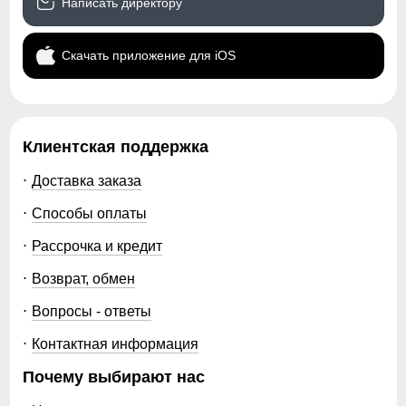
Написать директору
Обхват бедер
F
Измеряется вокруг самой широкой
Коллекция
Осень-зима 2025
части бедер и ягодиц.
Скачать приложение для iOS
Надёжно защищает от холода, ветра и осадков. Идеален
для зимней погоды, не требует головного убора.
Упаковка и размеры
Капюшон фиксируется стильным скрытым
Тип упаковки
Пакет
магнитом!
Клиентская поддержка
Цвета
темно-серый, черный,
Удобно и надёжно, без лишних деталей. Обеспечивает
светло-коричневый
Доставка заказа
аккуратный вид стиль и комфортную посадку.
Габариты (ДхШхВ)
55 x 45 x 19 см
Способы оплаты
Рассрочка и кредит
Вес
1.75 кг
Возврат, обмен
Описание
Вопросы - ответы
Откройте для себя идеальное зимнее пальто с
Контактная информация
капюшоном, созданное для стильных и современных
женщин! Это утепленное пальто, доступное в
Почему выбирают нас
размерах от 42 до 50, станет вашим незаменимым