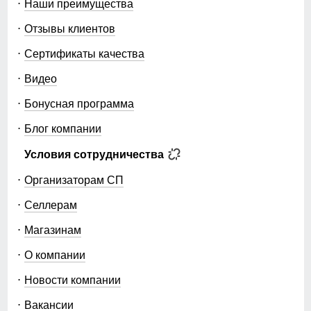
спутником в холодное время года, обеспечивая не
Наши преимущества
только тепло, но и комфорт.
Отзывы клиентов
Изготовлено из высококачественных мембранных
Сертификаты качества
материалов, таких как 100% полиэстер, это пальто
обладает водонепроницаемостью до 7000 мм, что
Видео
защитит вас от дождя и снега. Наполнитель из
синтепона гарантирует надежное тепло при
Бонусная программа
температурах от 0° до -25°C, позволяя вам
наслаждаться зимними прогулками без лишних забот.
Блог компании
Элегантный и современный стиль этого пальто
Условия сотрудничества
идеально подойдет для любого случая — от офисных
будней до повседневных выходов. Удлиненный крой
Удобно и надёжно, без лишних деталей. Обеспечивает
Организаторам СП
ниже колена с прямым и свободным покроем создает
аккуратный вид стиль и комфортную посадку.
эффект одеяла, что делает его не только теплым, но
Селлерам
и невероятно уютным. Съемный капюшон с
фиксатором на магните добавляет практичности, а
Магазинам
широкий воротник защищает от холодного ветра.
О компании
Декорированное стеганой фактурой, это пальто
подчеркивает ваш стиль и индивидуальность.
Новости компании
Внутренние карманы с застежками обеспечивают
Вакансии
удобство хранения, а уникальные особенности, такие