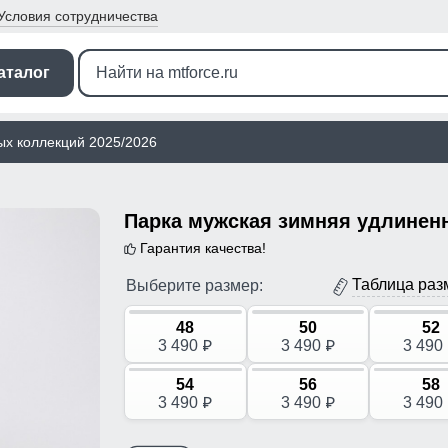
Условия
сотрудничества
аталог
ых коллекций 2025/2026
Гарантия качества!
Таблица раз
Выберите размер:
48
50
52
3 490
3 490
3 490
p
p
54
56
58
3 490
3 490
3 490
p
p