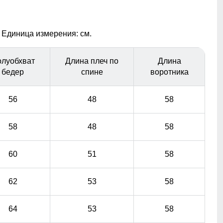
объема. Не сбивается при стирке.
Внешний карман
 Единица измерения: см.
накладные карманы служат местом хранения
различных мелочей.
луобхват
Длина плеч по
Длина
бедер
спине
воротника
56
48
58
58
48
58
60
51
58
62
53
58
64
53
58