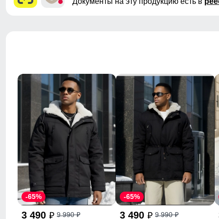
Документы на эту продукцию есть в
рее
-65%
-65%
3 490
3 490
9 990
9 990
p
p
p
p