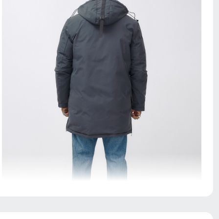
Утеплитель: Легкий, но теплый, он идеально
сохраняет тепло вашего тела, не добавляя лишнего