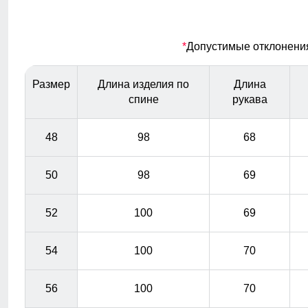
погоду
Съемный ветрозащитный капюшон
*
Допустимые отклонения 
Капюшон надежно защищает от различных внешних
факторов, таких как ветер.
Размер
Длина изделия по
Длина
спине
рукава
48
98
68
50
98
69
52
100
69
54
100
70
56
100
70