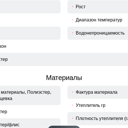
Рост
Диапазон температур
Водонепроницаемость
шон
тер
Материалы
материалы, Полиэстер,
Фактура материала
щевка
Утеплитель гр
тер
Боковые прорези
Плотность утеплителя (г/
прорези на молнии дополнительно усиливают
прорези на молнии дополнительно усиливают
тер/флис