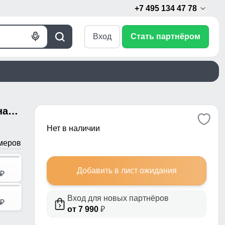
+7 495 134 47 78
Вход
Стать партнёром
Голосовой
Поиск
поиск
Парка мужская зимняя удлиненная темно-серого цвета 8385TC
Нет в наличии
меров
Добавить в лист ожидания
p
Вход для новых партнёров
p
от 7 990
₽