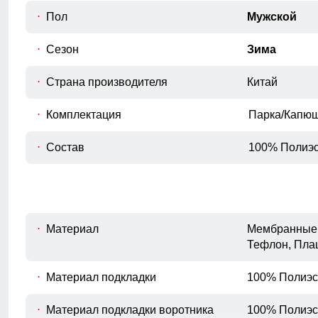
Длина рукава
Пол
Мужской
D
Расстояние от плечевого шва до
окончания рукава.
Сезон
Зима
Внутренний шов рукава
E
Расстояние от подмышечного шва
Страна производителя
Китай
вниз до окончания рукава.
Полуобхват бедер
Комплектация
Парка/Капю
F
Измеряется по самым широким
точкам ягодиц.
Состав
100% Полиэс
Материал
Мембранные 
Тефлон, Пла
Материал подкладки
100% Полиэс
Карманы, обеспечивает удобное хранение личных
вещей. Высокий воротник и регулируемые манжеты
Материал подкладки воротника
100% Полиэс