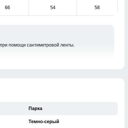
66
54
58
при помощи сантиметровой ленты.
накладные карманы служат местом хранения
различных мелочей.
Внутренний карман
внутренний карманы служат местом хранения
различных мелочей.
Парка
Темно-серый