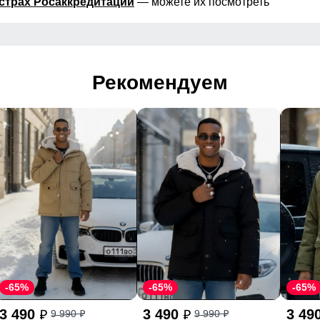
страх Росаккредитации
— можете их посмотреть
Рекомендуем
-65%
-65%
-65%
3 490
3 490
3 49
9 990
9 990
p
p
p
p