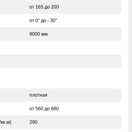
от 165 до 200
от 0° до - 30°
8000 мм
плотная
от 560 до 680
внутренний карманы служат местом хранения
кв.м)
290
различных мелочей.