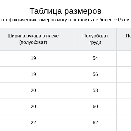
через молнию куртки.
через молнию куртки.
Таблица размеров
от фактических замеров могут составить не более ±0,5 см.
Ширина рукава в плече
Полуобхват
По
(полуобхват)
груди
19
54
19
56
20
58
20
60
22
62