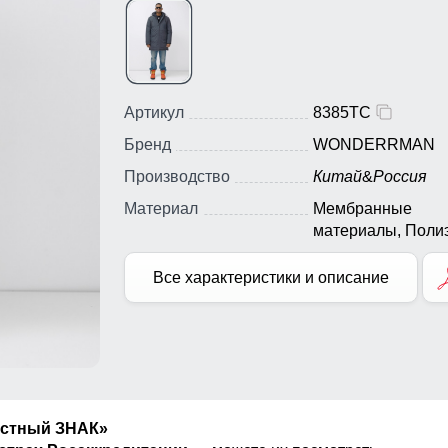
Артикул
8385TC
Бренд
WONDERRMAN
Производство
Китай
&
Россия
Материал
Мембранные
материалы, Полиэ
Тефлон, Плащевк
Все характеристики и описание
естный ЗНАК»