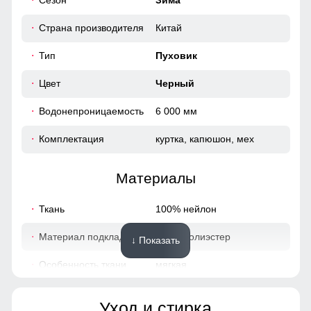
Сезон
Зима
76
Страна производителя
Китай
51
Тип
Пуховик
55
Цвет
Черный
Водонепроницаемость
6 000 мм
0
Комплектация
куртка, капюшон, мех
48 (XL)
Материалы
69
Ткань
100% нейлон
77
Материал подкладки
100% полиэстер
↓ Показать
53
Особенность ткани
мягкая
58
Утеплитель
пух 90% перо 10%
Уход и стирка