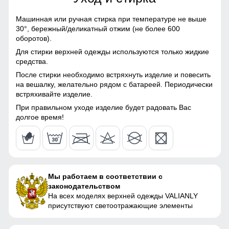
0
Конструктивные особенности
Машинная или ручная стирка при температуре не выше
30°,
бережный/деликатный отжим (не более 600
Покрой
прямой
оборотов).
Для стирки верхней одежды используются только жидкие
Тип кармана
прорезной
средства.
После стирки необходимо встряхнуть изделие и повесить
Внутренние карманы
есть
на вешалку, желательно рядом с батареей. Периодически
встряхивайте изделие.
Воротник
стойка
При правильном уходе изделие будет радовать Вас
долгое время!
Конструктивность
двойная молния
элемента
Вид застежки
молния, фиксаторы
Упаковка и размеры
Мы работаем в соответствии с
законодательством
На всех моделях верхней одежды VALIANLY
Цвета
черный, красный, желтый
присутствуют светоотражающие элементы
Габариты (ДхШхВ)
75 x 50 x 7 см