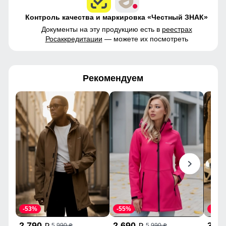
Контроль качества и маркировка «Честный ЗНАК»
Документы на эту продукцию есть в
реестрах
Росаккредитации
— можете их посмотреть
Рекомендуем
-53%
-55%
-43%
2 790
2 690
3 9
5 990
5 990
p
p
p
p