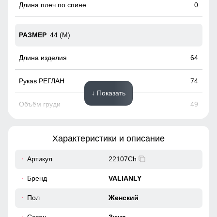
0
44 (M)
64
74
↓ Показать
49
53
Характеристики и описание
0
Артикул
22107Ch
Бренд
VALIANLY
46 (L)
Пол
Женский
67