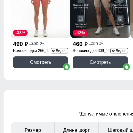
-38%
-42%
490
460
790
790
p
p
p
p
Велосипедки 266_1R
Велосипедки 309_1B
Видео
Видео
Смотреть
Смотреть
*
Допустимые отклонения 
Размер
Длина шорт
Шаговый 