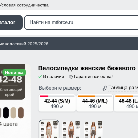
Условия
сотрудничества
аталог
ых коллекций 2025/2026
Новинка
В наличии
Гарантия качества!
Таблица раз
Выберите размер:
42-44 (S/M)
44-46 (M/L)
46-48 (L
490
490
490
p
p