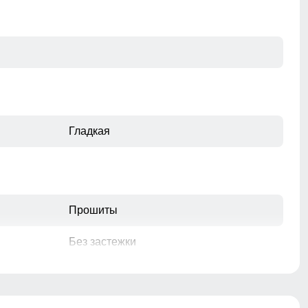
Гладкая
Прошиты
Без застежки
быстросохнущая,воздухопроницаемость,
гипоаллергенный материал, дышащий
материал, корректирующий эффект,