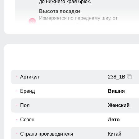
до нижнего края брюк.
Высота посадки
Измеряется по переднему шву, от
C
верхнего среза брюк до шагового
шва.
Обхват талии
D
Измеряется вокруг самой узкой части
талии.
Обхват бедрa
E
Измеряется вокруг самой широкой
Артикул
238_1B
части бедер и ягодиц.
Обхват низа брючины
Бренд
Вишня
F
Измеряется обхват штанины по
нижнему краю.
Пол
Женский
Сезон
Лето
Страна производителя
Китай