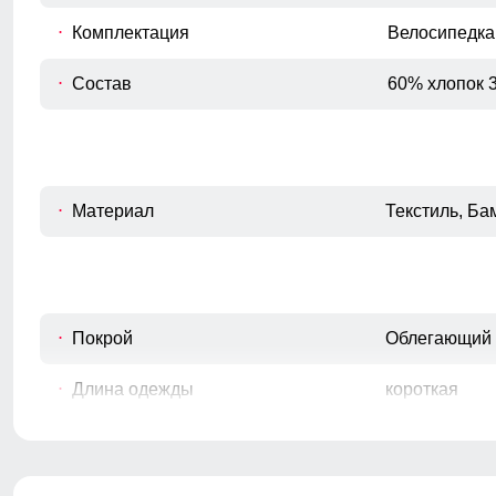
Комплектация
Велосипедка
Состав
60% хлопок 
Материал
Текстиль, Ба
Покрой
Облегающий
Длина одежды
короткая
Тип кармана
Без кармано
Декоративные элементы
Манжеты, Шв