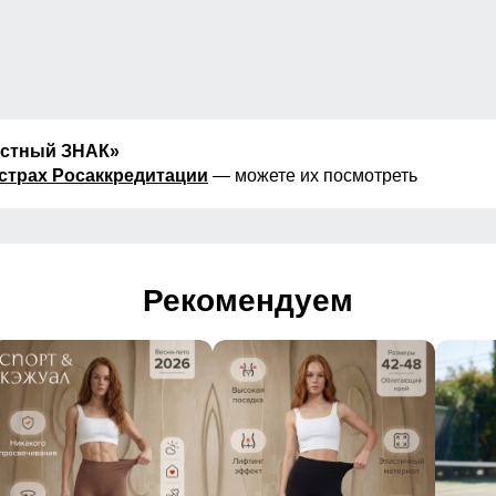
естный ЗНАК»
страх Росаккредитации
— можете их посмотреть
Рекомендуем