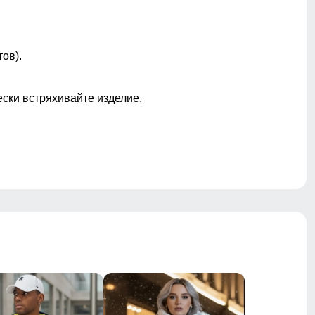
немнущийся материал
Высокая
ов).
ески встряхивайте изделие.
32 x 23 x 1 см
0.125 кг