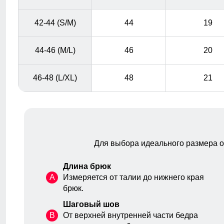
42-44 (S/M)
44
19
44-46 (M/L)
46
20
46-48 (L/XL)
48
21
Для выбора идеального размера 
Длина брюк
A
Измеряется от талии до нижнего края
брюк.
Шаговый шов
B
От верхней внутренней части бедра