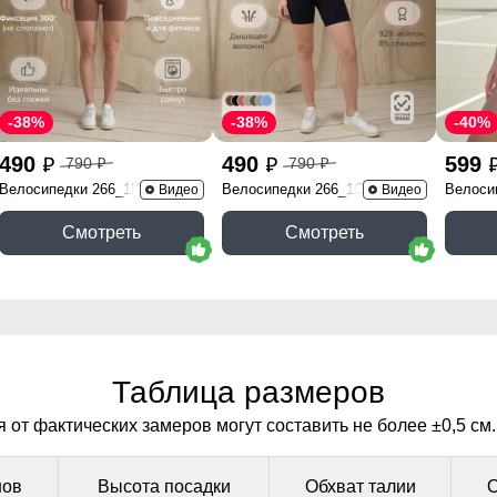
-38%
-38%
-40%
490
490
599
790
790
p
p
p
p
Велосипедки 266_1K
Велосипедки 266_1Ch
Велоси
Видео
Видео
Смотреть
Смотреть
Таблица размеров
от фактических замеров могут составить не более ±0,5 см.
шов
Высота посадки
Обхват талии
О