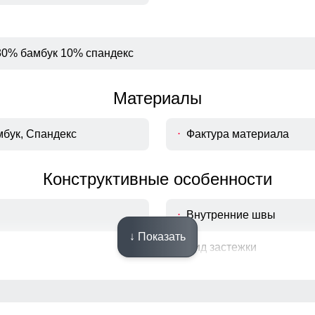
30% бамбук 10% спандекс
Материалы
мбук, Спандекс
Фактура материала
Конструктивные особенности
Внутренние швы
↓ Показать
Вид застежки
в
Особенности модели
ы наружу