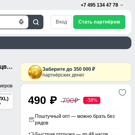
+7 495 134 47 78
Вход
Стать партнёром
Голосовой
Поиск
поиск
Велосипедки женские бежевого цвета 238_1B
Заберите до 350 000 ₽
партнёрских денег
меров
490
p
/XL)
790
p
-38%
p
Поштучный опт — можно брать без
рядов
Быстрая отгрузка — до 48 часов