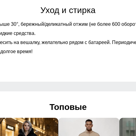
Уход и стирка
Тип посадки
ыше 30°,
бережный/деликатный отжим (не более 600 оборот
идкие средства.
Дизайн и стиль
есить на вешалку, желательно рядом с батареей. Периодич
 долгое время!
, Повседневный
 Полоска
2026
Упаковка и размеры
Топовые
Габариты (ДхШхВ)
, бежевый, коричневы
Вес