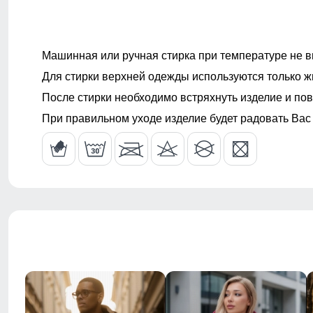
Машинная или ручная стирка при температуре не в
Для стирки верхней одежды используются только ж
После стирки необходимо встряхнуть изделие и пов
При правильном уходе изделие будет радовать Вас
Стиль
Спортивный
Рисунок
Однотонный,
Коллекция
Весна-лето 
Тип упаковки
Пакет
Цвета
черный, хаки