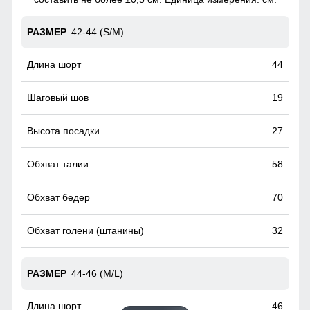
42-44 (S/M)
44
19
27
58
70
32
44-46 (M/L)
46