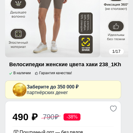
1
/17
Велосипедки женские цвета хаки 238_1Kh
В наличии
Гарантия качества!
Заберите до 350 000 ₽
партнёрских денег
490
790
p
p
-38%
Поштучный опт — без рядов