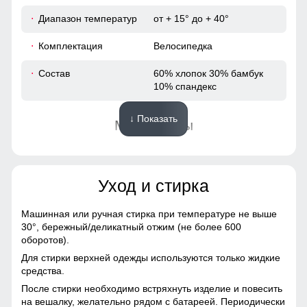
Диапазон температур
от + 15° до + 40°
66
Комплектация
Велосипедка
78
Состав
60% хлопок 30% бамбук
10% спандекс
36
↓ Показать
Материалы
Материал
Текстиль, Бамбук,
Узнайте как правильно снять
Спандекс
мерки
Уход и стирка
Для выбора идеального размера одежды,
Фактура материала
Гладкая
рекомендуем Вам измерить следующие
Машинная или ручная стирка при температуре не выше
параметры при помощи сантиметровой ленты.
30°,
бережный/деликатный отжим (не более 600
Конструктивные особенности
оборотов).
Длина брюк
Для стирки верхней одежды используются только жидкие
A
Измеряется от талии до нижнего края
Покрой
Облегающий
средства.
брюк.
После стирки необходимо встряхнуть изделие и повесить
Шаговый шов
Длина одежды
короткая
на вешалку, желательно рядом с батареей. Периодически
B
От верхней внутренней части бедра