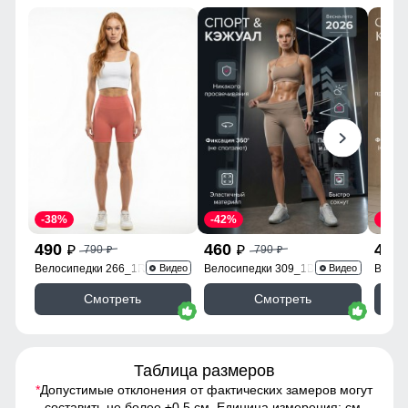
-38%
-42%
-38%
490
460
490
790
790
p
p
p
p
Велосипедки 266_1R
Велосипедки 309_1B
Велос
Видео
Видео
Смотреть
Смотреть
Таблица размеров
*
Допустимые отклонения от фактических замеров могут
составить не более ±0,5 см. Единица измерения: см.