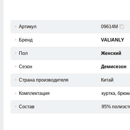
50
107
78
52
107
78
Артикул
09614M
Бренд
VALIANLY
Пол
Женский
Для выбора идеального размера 
Сезон
Демисезон
Длина куртки
Страна производителя
Китай
A
Измеряется от верхней точки плеча до
нижнего края изделия.
Комплектация
куртка, брюк
Длина рукава
B
Расстояние от плечевого шва до
Состав
95% полиэст
окончания рукава.
Внутренний шов рукава
C
Расстояние от подмышечного шва