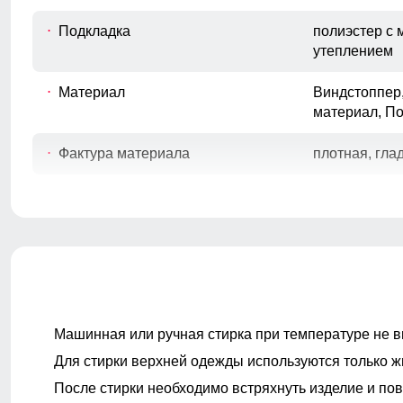
вниз до окончания рукава.
Подкладка
полиэстер с
Обхват рукава в плече
утеплением
D
Измеряется вокруг верхней части
рукава
Материал
Виндстоппер
Обхват груди
материал, П
E
Измеряется вокруг самой широкой
части груди.
Фактура материала
плотная, гла
Обхват бедер
F
Измеряется вокруг самой широкой
части бедер и ягодиц.
Длина плеч по спине
Покрой брюк
прямой, слег
G
Расстояние от верхней точки плеча до
основания шеи.
Тип карманов куртки
Машинная или ручная стирка при температуре не в
Тип карманов брюк
Для стирки верхней одежды используются только ж
Ветрозащита
высокая
После стирки необходимо встряхнуть изделие и пов