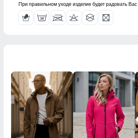
При правильном уходе изделие будет радовать Вас
Манжеты
эластичные,
Декоративные элементы
влагозащитн
декоративная
фурнитура
Внутренние швы куртки
усиленные, 
Внутренние швы брюк
усиленные, 
Пояс брюк
со шлевками