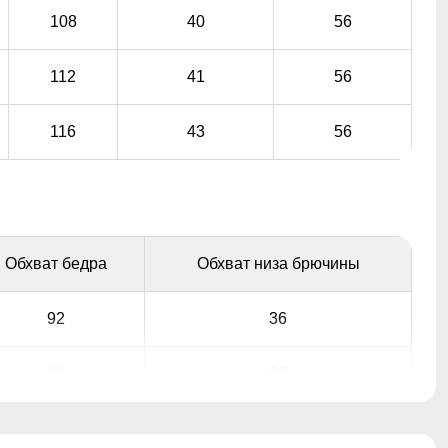
108
40
56
112
41
56
116
43
56
Обхват бедра
Обхват низа брючины
92
36
96
36
100
38