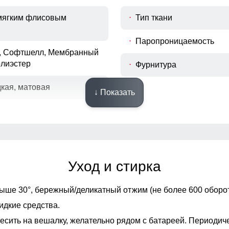
C
верхнего среза брюк до шагового
 мягким флисовым
Тип ткани
шва.
Обхват талии
Паропроницаемость
D
Измеряется вокруг самой узкой части
, Софтшелл, Мембранный
талии.
олиэстер
Фурнитура
Обхват бедрa
E
Измеряется вокруг самой широкой
дкая, матовая
↓ Показать
части бедер и ягодиц.
Обхват низа брючины
Конструктивные особенности
F
Измеряется обхват штанины по
нижнему краю.
ка зауженный
Вид застежки куртки
Уход и стирка
Особенности модели
ыше 30°,
бережный/деликатный отжим (не более 600 оборот
идкие средства.
есить на вешалку, желательно рядом с батареей. Периодич