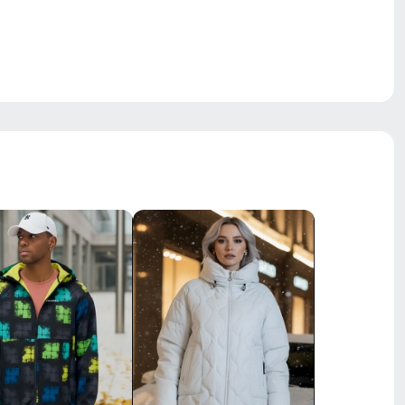
длительной носке, премиальная
посадка, возможность создания
парного образа Family Look
внутренняя система фиксации
съемный
фиксаторы утяжки
средняя
фиксаторы на молнии