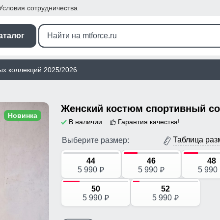
Условия
сотрудничества
аталог
ых коллекций 2025/2026
Новинка
В наличии
Гарантия качества!
Таблица раз
Выберите размер:
44
46
48
5 990
5 990
5 990
p
p
50
52
5 990
5 990
p
p