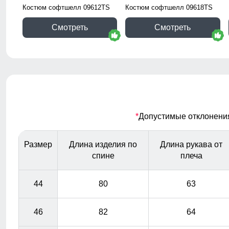
Костюм софтшелл 09612TS
Костюм софтшелл 09618TS
Смотреть
Смотреть
*
Допустимые отклонения 
Размер
Длина изделия по
Длина рукава от
спине
плеча
44
80
63
46
82
64