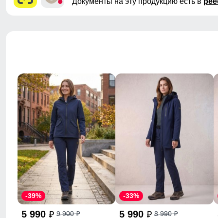
Документы на эту продукцию есть в
рее
-39%
-33%
5 990
5 990
9 900
8 990
p
p
p
p