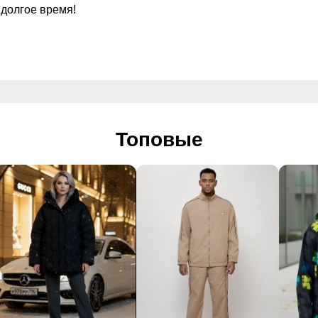
 долгое время!
 комфортная фиксация
ые молнии, ремень,
 строчка, металлическая
Регулировка талии
Капюшон
аккуратно прошитые
Топовые
Регулировка капюшона
аккуратно прошитые
Посадка брюк
Низ брючин
Дизайн и стиль
 и регулируемым ремнем