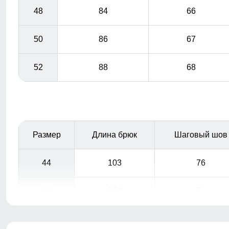
48
84
66
50
86
67
52
88
68
Размер
Длина брюк
Шаговый шов
44
103
76
46
104
76
48
106
77