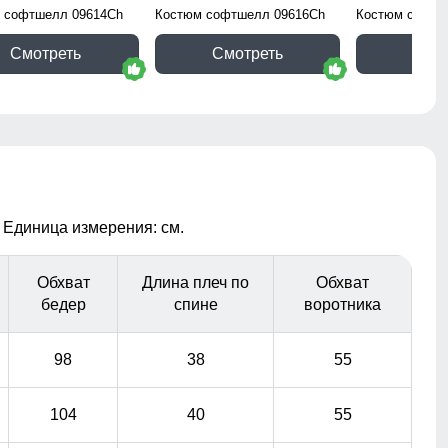
 софтшелл 09614Ch
Костюм софтшелл 09616Ch
Костюм софтш
Смотреть
Смотреть
Смо
 Единица измерения: см.
Обхват
Длина плеч по
Обхват
бедер
спине
воротника
98
38
55
104
40
55