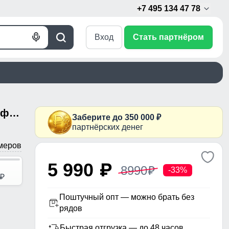
+7 495 134 47 78
Вход
Стать партнёром
Голосовой
Поиск
поиск
Женский костюм спортивный софтшелл с флисом и мембраной малинового цвета 09614M
Заберите до 350 000 ₽
партнёрских денег
меров
5 990
p
8990
p
-33%
p
Поштучный опт — можно брать без
рядов
Быстрая отгрузка — до 48 часов