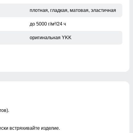
плотная, гладкая, матовая, эластичная
до 5000 г/м²/24 ч
оригинальная YKK
клапан, молния, кнопки
ветрозащитный материал,
влагозащитная мембрана, мягкий
ов).
флисовый внутренний слой,
эластичная ткань, повышенная
износостойкость, анатомичный крой,
ески встряхивайте изделие.
свобода движений, комфорт при