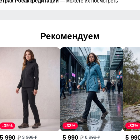
страх Росаккредитации
— можете их посмотреть
Рекомендуем
-39%
-33%
-33%
5 990
5 990
5 99
9 900
8 990
p
p
p
p