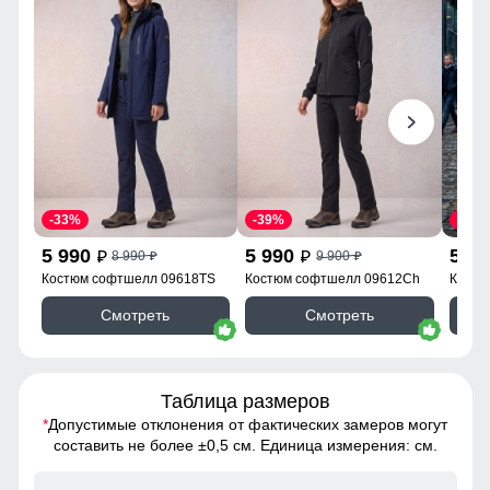
-33%
-39%
-33%
5 990
5 990
5 9
8 990
9 900
p
p
p
p
Костюм софтшелл 09618TS
Костюм софтшелл 09612Ch
Костю
Смотреть
Смотреть
Таблица размеров
*
Допустимые отклонения от фактических замеров могут
составить не более ±0,5 см. Единица измерения: см.