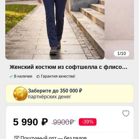
1
/10
Женский костюм из софтшелла с флисом и мембраной — утепленный темно-синего цвета 09612TS
В наличии
Гарантия качества!
Заберите до 350 000 ₽
партнёрских денег
5 990
9900
p
p
-39%
Поштучный опт — без рядов