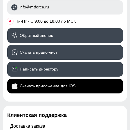
Таблица размеров брюк
info@mtforce.ru
Регулировка талии
внутренняя система
44
фиксации
•
Пн-Пт - С 9:00 до 18:00 по МСК
Капюшон
несъемный,
103
анатомический
Обратный звонок
76
Регулировка капюшона
фиксаторы утяжки
Скачать прайс-лист
Посадка брюк
средняя
27
Низ брючин
фиксаторы утяжки
Написать директору
76
Дизайн и стиль
Скачать приложение для iOS
92
Пояс брюк
со шлевками и
36
регулируемым ремнем
Клиентская поддержка
Фиксация пояса
двойная, усиленная
46
Доставка заказа
Стиль
городской, спортивный,