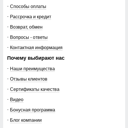
104
туристический, outdoor,
Способы оплаты
travel, family look
76
Рассрочка и кредит
Рисунок
однотонный
Возврат, обмен
27
Коллекция
весна–осень 2026
Вопросы - ответы
Назначение
город, путешествия,
80
Контактная информация
прогулки, туризм, рыбалка,
яхтинг, активный отдых,
96
Почему выбирают нас
повседневная носка, family
look
Наши преимущества
36
Отзывы клиентов
Упаковка и размеры
48
Сертификаты качества
Тип упаковки
фирменный пакет,
фирменная пломба
Видео
106
производителя
Бонусная программа
Цвета
серый, голубой, чёрный,
77
Блог компании
тёмно-синий, малиновый