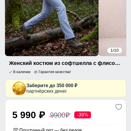
1
/10
Женский костюм из софтшелла с флисом и мембраной — утепленный голубого цвета 09612Gl
В наличии
Гарантия качества!
Заберите до 350 000 ₽
партнёрских денег
5 990
9900
p
p
-39%
Поштучный опт — без рядов