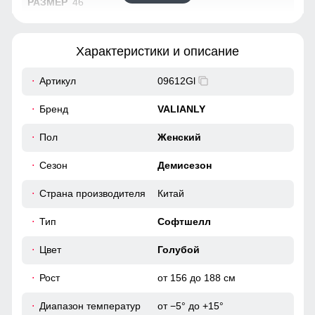
46
69
Характеристики и описание
61
Артикул
09612Gl
48
Бренд
VALIANLY
38
Пол
Женский
Сезон
Демисезон
96
Страна производителя
Китай
104
Тип
Софтшелл
42
Цвет
Голубой
55
Рост
от 156 до 188 см
Диапазон температур
от −5° до +15°