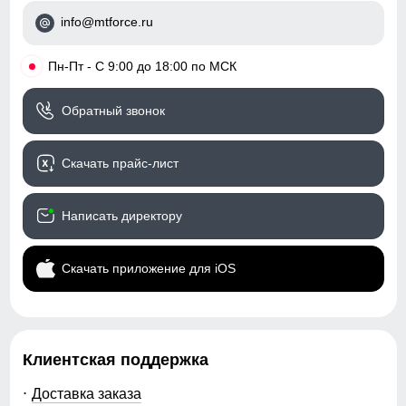
Таблица размеров брюк
info@mtforce.ru
Регулировка талии
внутренняя система
44
фиксации
•
Пн-Пт - С 9:00 до 18:00 по МСК
Капюшон
несъемный,
103
анатомический
Обратный звонок
76
Регулировка капюшона
фиксаторы утяжки
Скачать прайс-лист
Посадка брюк
средняя
27
Низ брючин
фиксаторы утяжки
Написать директору
76
Дизайн и стиль
Скачать приложение для iOS
92
Пояс брюк
со шлевками и
36
регулируемым ремнем
Клиентская поддержка
Фиксация пояса
двойная, усиленная
46
Доставка заказа
Стиль
городской, спортивный,