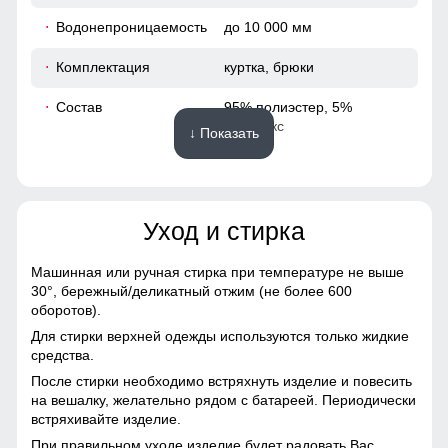
48
Водонепроницаемость
до 10 000 мм
74
Комплектация
куртка, брюки
65
Состав
95% полиэстер, 5%
спандекс
↓ Показать
50
Материалы
40
Уход и стирка
Подкладка
полиэстер с мягким
102
флисовым утеплением
Машинная или ручная стирка при температуре не выше
Материал
Виндстоппер, Софтшелл,
110
30°,
бережный/деликатный отжим (не более 600
Мембранный материал,
оборотов).
Полиэстер
43
Для стирки верхней одежды используются только жидкие
средства.
Фактура материала
плотная, гладкая, матовая
После стирки необходимо встряхнуть изделие и повесить
57
на вешалку, желательно рядом с батареей. Периодически
Тип ткани
плотная, гладкая,
встряхивайте изделие.
матовая, эластичная
При правильном уходе изделие будет радовать Вас
50