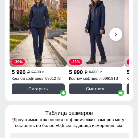
-39%
-33%
-39%
5 990
5 990
5 9
9 900
8 990
p
p
p
p
Костюм софтшелл 09612TS
Костюм софтшелл 09618TS
Костю
Смотреть
Смотреть
Таблица размеров
*
Допустимые отклонения от фактических замеров могут
составить не более ±0,5 см. Единица измерения: см.