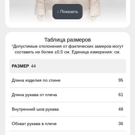
↓ Показать
Таблица размеров
Надёжно защищает от холода, ветра и осадков. Идеален
для зимней погоды, не требует головного убора.
*
Допустимые отклонения от фактических замеров могут
составить не более ±0,5 см. Единица измерения: см.
Вырез по бокам на молнии!
44
Тёплое, удобное, защищает от холода и ветра. Стильный
лаконичный дизайн для повседневной носки.
95
61
48
36