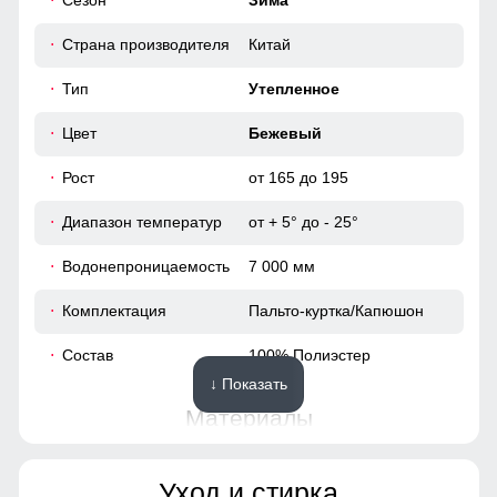
Сезон
Зима
сумки. Карманы расположены удобно и защищены от
104
ветра, что делает их идеальными для холодной погоды.
Страна производителя
Китай
108
Тип
Утепленное
40
Цвет
Бежевый
62
Рост
от 165 до 195
Диапазон температур
от + 5° до - 25°
48
Водонепроницаемость
7 000 мм
95
Комплектация
Пальто-куртка/Капюшон
63
Состав
100% Полиэстер
↓ Показать
49
Материалы
38
Материал
Мембранные материалы,
Уход и стирка
Полиэстер, Плащевка,