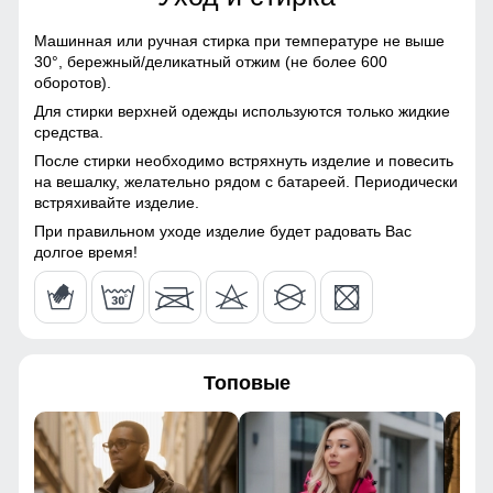
108
Болонь, Экологичные
Это практичное и удобное решение для повседневного
материалы
Машинная или ручная стирка при температуре не выше
использования. Они легко вмещают телефон, перчатки и
112
30°,
бережный/деликатный отжим (не более 600
другие необходимые мелочи, позволяя обойтись без
Материал подкладки
Полиэстер
оборотов).
сумки. Карманы расположены удобно и защищены от
ветра, что делает их идеальными для холодной погоды.
41
Для стирки верхней одежды используются только жидкие
Материал подкладки
Полиэстер
средства.
капюшона
После стирки необходимо встряхнуть изделие и повесить
Двойная молния!
63
на вешалку, желательно рядом с батареей. Периодически
Материал подкладки
Полиэстер
Удобно расстёгивается снизу, не стесняет движения,
встряхивайте изделие.
кармана
особенно комфортна при вождении и в поездках на
При правильном уходе изделие будет радовать Вас
50
транспорте.
Материал наполнителя
Синтепон
долгое время!
98
Фактура материала
Шероховатая, стеганная
63
Утеплитель гр
от 440 до 540
Топовые
Плотность утеплителя (г/
220
49
кв.м)
40
Конструктивные особенности