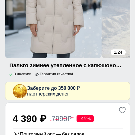
1
/24
Пальто зимнее утепленное с капюшоном женское бежевого цвета 7638B
В наличии
Гарантия качества!
Заберите до 350 000 ₽
партнёрских денег
4 390
7990
p
p
-45%
Поштучный опт — без рядов