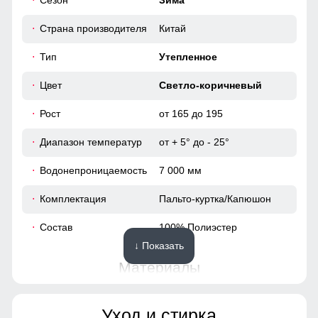
Сезон
Зима
Это практичное и удобное решение для повседневного
104
использования. Они легко вмещают телефон, перчатки и
Страна производителя
Китай
другие необходимые мелочи, позволяя обойтись без
108
сумки. Карманы расположены удобно и защищены от
Тип
Утепленное
ветра, что делает их идеальными для холодной погоды.
40
Цвет
Светло-коричневый
62
Рост
от 165 до 195
Диапазон температур
от + 5° до - 25°
48
Водонепроницаемость
7 000 мм
95
Комплектация
Пальто-куртка/Капюшон
63
Состав
100% Полиэстер
↓ Показать
49
Материалы
38
Материал
Мембранные материалы,
Уход и стирка
Полиэстер, Плащевка,