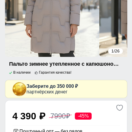
1
/26
Пальто зимнее утепленное с капюшоном женское светло-коричневого цвета 7638SK
В наличии
Гарантия качества!
Заберите до 350 000 ₽
партнёрских денег
4 390
7990
p
p
-45%
Поштучный опт — без рядов