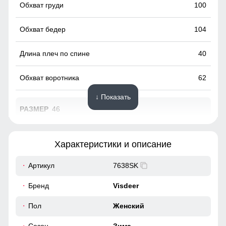
100
104
40
62
↓ Показать
46
95
Характеристики и описание
62
Артикул
7638SK
Удобно расстёгивается снизу, не стесняет движения,
особенно комфортна при вождении и в поездках на
48
Бренд
Visdeer
транспорте.
38
Пол
Женский
Вместительные карманы!