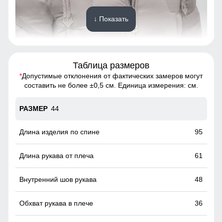
↓ Показать
Таблица размеров
Это специальные элементы, предназначенные для
регулировки его объема и плотности прилегания к голове.
*
Допустимые отклонения от фактических замеров могут
Они помогают защитить от ветра и дождя, обеспечивая
составить не более ±0,5 см. Единица измерения: см.
комфорт и тепло.
44
Двойная молния!
Удобно расстёгивается снизу, не стесняет движения,
95
особенно комфортна при вождении и в поездках на
транспорте.
61
48
36