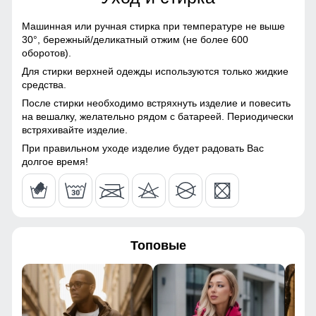
108
Болонь, Экологичные
материалы
Машинная или ручная стирка при температуре не выше
112
30°,
бережный/деликатный отжим (не более 600
Материал подкладки
Полиэстер
оборотов).
Это практичное и удобное решение для повседневного
использования. Они легко вмещают телефон, перчатки и
41
Для стирки верхней одежды используются только жидкие
Материал подкладки
Полиэстер
другие необходимые мелочи, позволяя обойтись без
средства.
капюшона
сумки. Карманы расположены удобно и защищены от
После стирки необходимо встряхнуть изделие и повесить
63
ветра, что делает их идеальными для холодной погоды.
на вешалку, желательно рядом с батареей. Периодически
Материал подкладки
Полиэстер
встряхивайте изделие.
кармана
Материал подкладки!
При правильном уходе изделие будет радовать Вас
50
Материал наполнителя
Синтепон
долгое время!
Плотный полиэстер — тёплый, износостойкий и приятный
к телу. Внутренний карман удобно подходит для
98
Фактура материала
Шероховатая, стеганная
телефона, документов и разных мелочей!
63
Утеплитель гр
от 440 до 540
Топовые
Плотность утеплителя (г/
220
49
кв.м)
40
Конструктивные особенности