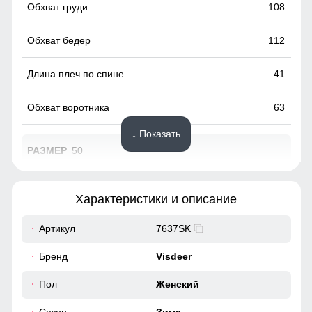
108
112
41
63
↓ Показать
50
98
Характеристики и описание
64
Артикул
7637SK
Это специальные элементы, предназначенные для
48
Бренд
Visdeer
регулировки его объема и плотности прилегания к голове.
Они помогают защитить от ветра и дождя, обеспечивая
40
Пол
Женский
комфорт и тепло.