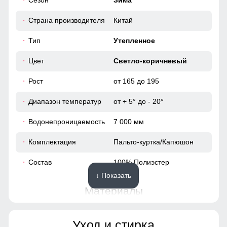
Сезон
Зима
112
Идеальная посадка!
Страна производителя
Китай
Пальто подчёркивает силуэт, удобно сидит по фигуре и не
116
сковывает движений.
Тип
Утепленное
42
Цвет
Светло-коричневый
63
Рост
от 165 до 195
Диапазон температур
от + 5° до - 20°
52
Водонепроницаемость
7 000 мм
100
Комплектация
Пальто-куртка/Капюшон
65
Состав
100% Полиэстер
↓ Показать
49
Материалы
40
Материал
Мембранные материалы,
Уход и стирка
Полиэстер, Плащевка,