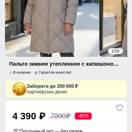
1
/26
Пальто зимнее утепленное с капюшоном женское светло-коричневого цвета 7637SK
В наличии
Гарантия качества!
Заберите до 350 000 ₽
партнёрских денег
4 390
7990
p
p
-45%
Поштучный опт — без рядов