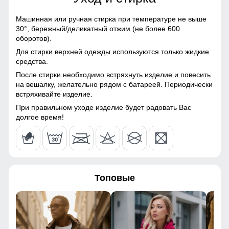
116
Болонь, Экологичные
материалы
Машинная или ручная стирка при температуре не выше
120
30°,
бережный/деликатный отжим (не более 600
Материал подкладки
Полиэстер
оборотов).
43
Для стирки верхней одежды используются только жидкие
Материал подкладки
Полиэстер
Пальто подчёркивает силуэт, удобно сидит по фигуре и не
средства.
капюшона
сковывает движений.
После стирки необходимо встряхнуть изделие и повесить
63
на вешалку, желательно рядом с батареей. Периодически
Материал подкладки
Полиэстер
встряхивайте изделие.
Вместительные карманы на молнии!
кармана
При правильном уходе изделие будет радовать Вас
54
Это практичное и удобное решение для повседневного
Материал наполнителя
Синтепон
долгое время!
использования. Они легко вмещают телефон, перчатки и
другие необходимые мелочи, позволяя обойтись без
100
Фактура материала
Шероховатая, стеганная
сумки. Карманы расположены удобно и защищены от
ветра, что делает их идеальными для холодной погоды.
65
Утеплитель гр
от 400 до 500
Топовые
Плотность утеплителя (г/
210
49
кв.м)
41
Конструктивные особенности