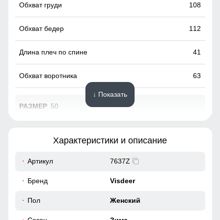
108
112
41
63
↓ Показать
50
98
Характеристики и описание
64
Артикул
7637Z
Тёплое, удобное, защищает от холода и ветра. Стильный
48
Бренд
Visdeer
лаконичный дизайн для повседневной носки.
40
Пол
Женский
Фиксаторы на капюшоне!