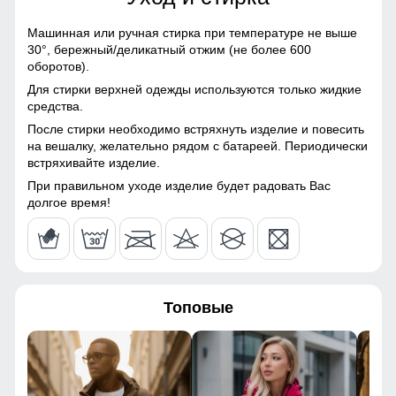
116
Болонь, Экологичные
материалы
Машинная или ручная стирка при температуре не выше
120
30°,
бережный/деликатный отжим (не более 600
Материал подкладки
Полиэстер
оборотов).
Это специальные элементы, предназначенные для
регулировки его объема и плотности прилегания к голове.
43
Для стирки верхней одежды используются только жидкие
Материал подкладки
Полиэстер
Они помогают защитить от ветра и дождя, обеспечивая
средства.
капюшона
комфорт и тепло.
После стирки необходимо встряхнуть изделие и повесить
63
на вешалку, желательно рядом с батареей. Периодически
Материал подкладки
Полиэстер
встряхивайте изделие.
Двойная молния!
кармана
При правильном уходе изделие будет радовать Вас
54
Удобно расстёгивается снизу, не стесняет движения,
Материал наполнителя
Синтепон
долгое время!
особенно комфортна при вождении и в поездках на
транспорте.
100
Фактура материала
Шероховатая, стеганная
65
Утеплитель гр
от 400 до 500
Топовые
Плотность утеплителя (г/
210
49
кв.м)
41
Конструктивные особенности