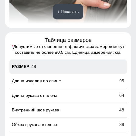
↓ Показать
Таблица размеров
Это практичное и удобное решение для повседневного
использования. Они легко вмещают телефон, перчатки и
*
Допустимые отклонения от фактических замеров могут
другие необходимые мелочи, позволяя обойтись без
составить не более ±0,5 см. Единица измерения: см.
сумки. Карманы расположены удобно и защищены от
ветра, что делает их идеальными для холодной погоды.
48
Вырез по бокам на молнии!
95
Тёплое, удобное, защищает от холода и ветра. Стильный
лаконичный дизайн для повседневной носки.
64
48
38