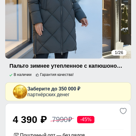
1
/26
Пальто зимнее утепленное с капюшоном женское зеленого цвета 7637Z
В наличии
Гарантия качества!
Заберите до 350 000 ₽
партнёрских денег
4 390
7990
p
p
-45%
Поштучный опт — без рядов