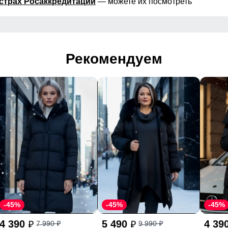
страх Росаккредитации
— можете их посмотреть
Рекомендуем
-45%
-45%
-45%
4 390
5 490
4 39
7 990
9 990
p
p
p
p