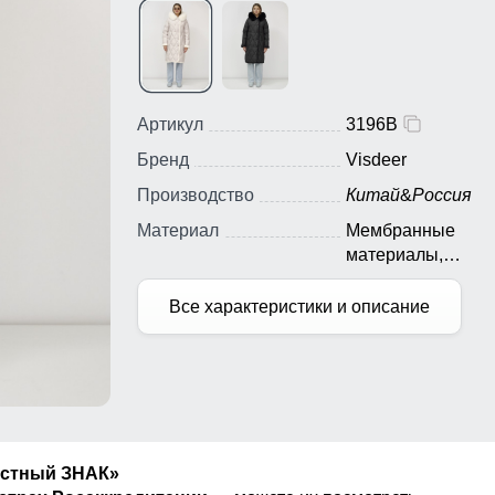
Артикул
3196B
Бренд
Visdeer
Производство
Китай
&
Россия
Материал
Мембранные
материалы,
Натуральные
материалы, Полиэ
Все характеристики и описание
Плащевка, Тефло
Ткань, Экологичн
материалы
естный ЗНАК»