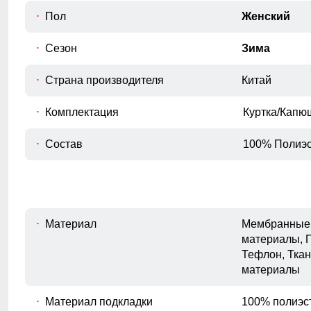
E
Расстояние от подмышечного шва
Пол
Женский
вниз до окончания рукава.
Полуобхват бедер
Сезон
Зима
F
Измеряется по самым широким
точкам ягодиц.
Страна производителя
Китай
Комплектация
Куртка/Капю
Состав
100% Полиэс
Материал
Мембранные 
материалы, 
Тефлон, Ткан
материалы
Карманы, обеспечивает удобное хранение личных
вещей. Высокий воротник и регулируемые манжеты
Материал подкладки
100% полиэс