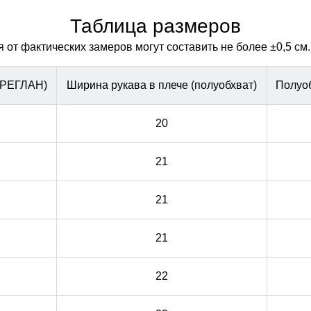
объема. Не сбивается при стирке
объема. Не сбивается при стирке
Таблица размеров
от фактических замеров могут составить не более ±0,5 см.
(РЕГЛАН)
Ширина рукава в плече (полуобхват)
Полуоб
20
21
21
21
22