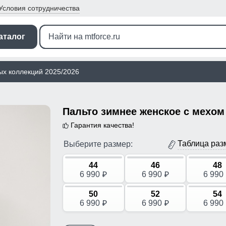
Условия
сотрудничества
аталог
ых коллекций 2025/2026
Гарантия качества!
Таблица раз
Выберите размер:
44
46
48
6 990
6 990
6 990
p
p
50
52
54
6 990
6 990
6 990
p
p