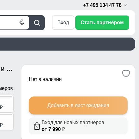
+7 495 134 47 78
Вход
Стать партнёром
Голосовой
Поиск
поиск
Пальто зимнее женское с мехом и овчиной премиум класса бежевого цвета 3196B
Нет в наличии
меров
Добавить в лист ожидания
p
Вход для новых партнёров
p
от 7 990
₽