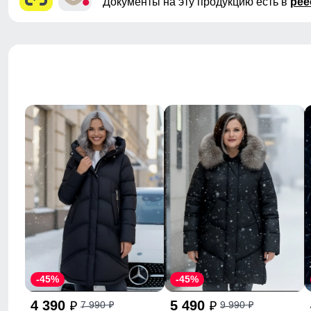
Документы на эту продукцию есть в
рее
-45%
-45%
4 390
5 490
7 990
9 990
p
p
p
p