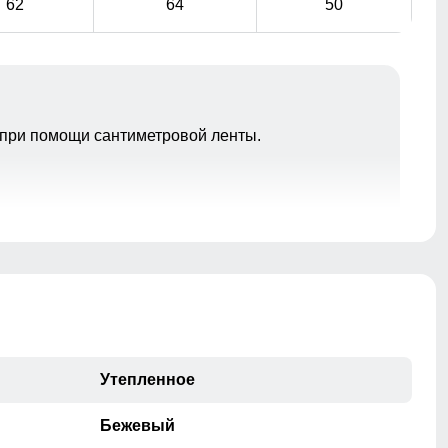
62
64
50
при помощи сантиметровой ленты.
Подчеркивают изысканность изделия и обеспечивают
дополнительную защиту от холода.
Внутренний карман
внутренний карманы служат местом хранения
различных мелочей.
Утепленное
Бежевый