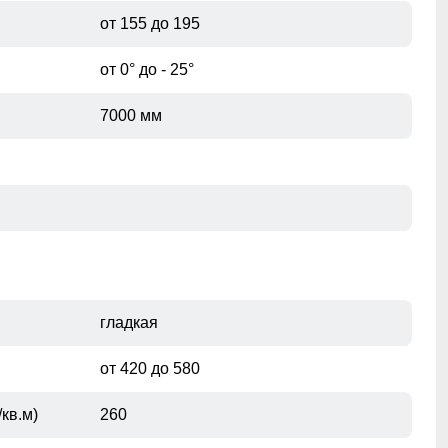
от 155 до 195
от 0° до - 25°
7000 мм
гладкая
от 420 до 580
внутренний карманы служат местом хранения
кв.м)
260
различных мелочей.