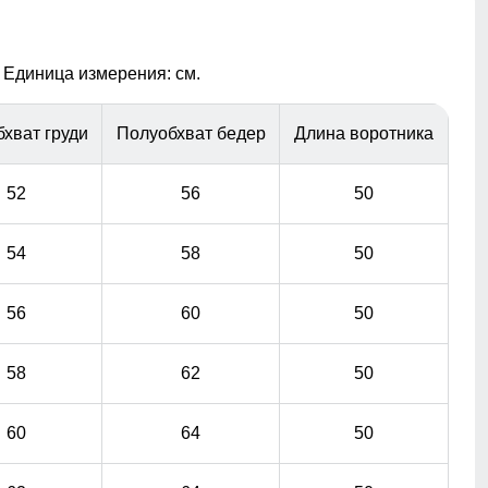
через молнию куртки.
Манжеты с овчиной
 Единица измерения: см.
Подчеркивают изысканность изделия и обеспечивают
дополнительную защиту от холода.
хват груди
Полуобхват бедер
Длина воротника
52
56
50
54
58
50
56
60
50
58
62
50
60
64
50