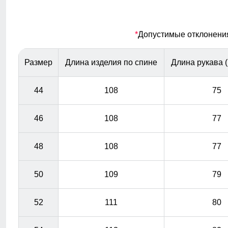
погоду
Несъемный ветрозащитный капюшон
*
Допустимые отклонения 
Капюшон надежно защищает от различных внешних
факторов, таких как ветер.
Размер
Длина изделия по спине
Длина рукава 
44
108
75
46
108
77
48
108
77
50
109
79
52
111
80