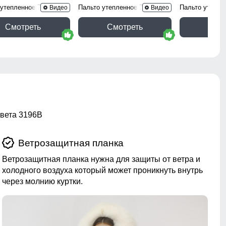
 утепленное 7700Ch
Пальто утепленное 7753Ch
Пальто утепле
Видео
Видео
Смотреть
Смотреть
Смо
цвета 3196B
Ветрозащитная планка
Ветрозащитная планка нужна для защиты от ветра и
холодного воздуха который может проникнуть внутрь
через молнию куртки.