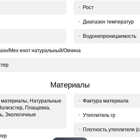
Рост
Диапазон температур
Водонепроницаемость
шон/Мех енот натуральный/Овчина
тер
Материалы
материалы, Натуральные
Фактура материала
Полиэстер, Плащевка,
ь, Экологичные
Утеплитель гр
Плотность утеплителя (г/
тер
Гарантия сухости при любой погоде