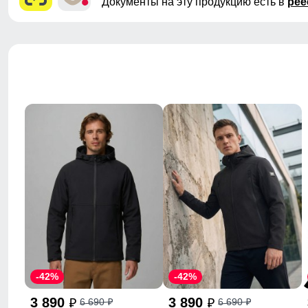
Документы на эту продукцию есть в
рее
-42%
-42%
3 890
3 890
6 690
6 690
p
p
p
p