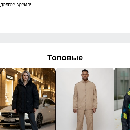
зные карманы на
 долгое время!
ой молнии
Вид застежки
жной
Особенности модели
Топовые
Дизайн и стиль
й, спортивный
 логотип, надписи
 2026
ный отдых, повседневная носка