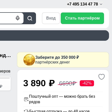
+7 495 134 47 78
Вход
Стать партнёром
Голосовой
Поиск
поиск
Ветровка мужская софтшелл виндстоппер с капюшоном спортивная синего цвета 9615_1S
Заберите до 350 000 ₽
партнёрских денег
меров
3 890
p
6690
p
-42%
p
Поштучный опт — можно брать без
рядов
Быстрая отгрузка — до 48 часов