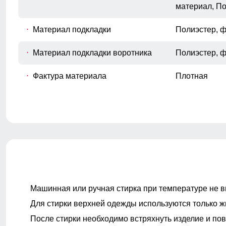
материал, П
Материал подкладки
Полиэстер, 
Материал подкладки воротника
Полиэстер, 
Фактура материала
Плотная
Покрой
Свободный
Длина изделия
До бедра
Тип рукава
Длинный
Машинная или ручная стирка при температуре не в
Для стирки верхней одежды используются только ж
Внутренние карманы
Есть
После стирки необходимо встряхнуть изделие и пов