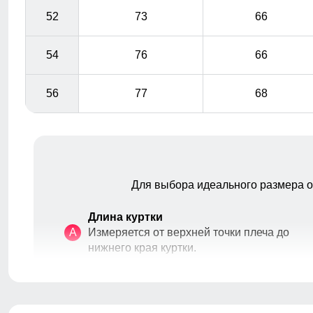
52
73
66
54
76
66
56
77
68
Для выбора идеального размера 
Длина куртки
A
Измеряется от верхней точки плеча до
нижнего края куртки.
Длина рукава
B
Расстояние от плечевого шва до
окончания рукава.