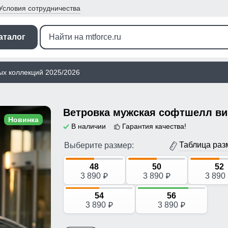
Условия
сотрудничества
аталог
ых коллекций 2025/2026
Новинка
В наличии
Гарантия качества!
Таблица раз
Выберите размер:
48
50
52
3 890
3 890
3 890
p
p
54
56
3 890
3 890
p
p