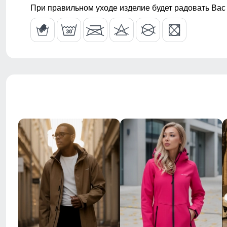
Тип карманов
Боковые вре
При правильном уходе изделие будет радовать Вас
влагозащитн
Воротник
Стояче-отло
Стиль
Повседневны
Рисунок
Однотонный,
Коллекция
Весна–осень
Назначение
Город, актив