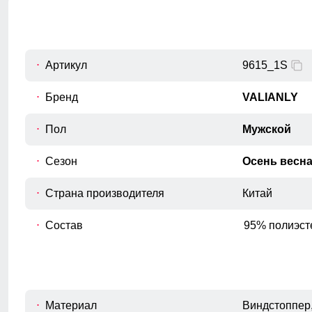
Внутренний шов рукава
C
Расстояние от подмышечного шва
вниз до окончания рукава.
Обхват рукава в плече
Артикул
9615_1S
D
Измеряется вокруг верхней части
рукава
Бренд
VALIANLY
Обхват груди
Пол
Мужской
E
Измеряется вокруг самой широкой
части груди.
Сезон
Осень весн
Обхват бедер
F
Измеряется вокруг самой широкой
Страна производителя
Китай
части бедер и ягодиц.
Длина плеч по спине
Состав
95% полиэст
G
Расстояние от верхней точки плеча до
основания шеи.
Материал
Виндстоппер