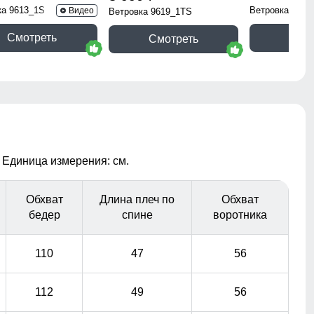
ка 9613_1S
Ветровка 9617
Видео
Ветровка 9619_1TS
Смотреть
Смо
Смотреть
 Единица измерения: см.
Обхват
Длина плеч по
Обхват
бедер
спине
воротника
110
47
56
112
49
56