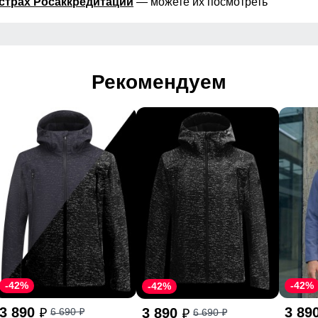
страх Росаккредитации
— можете их посмотреть
Рекомендуем
-42%
-42%
-42%
3 890
3 89
3 890
6 690
6 690
p
p
p
p