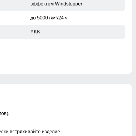
эффектом Windstopper
до 5000 г/м²/24 ч
YKK
На капюшоне, по низу изделия, на
рукавах
Съемный
ов).
ы
Лейбл, молнии, декоративная строчка,
хлястик
ески встряхивайте изделие.
Прошиты