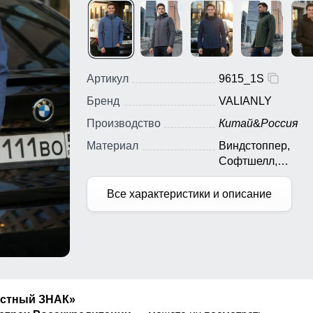
Артикул
9615_1S
Бренд
VALIANLY
Производство
Китай
&
Россия
Материал
Виндстоппер,
Софтшелл,
Мембранный мате
Полиэстер
Все характеристики и описание
естный ЗНАК»