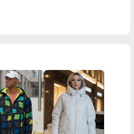
Молния, кнопки, защитный клапан
Вентиляция, ветрозащита,
водоотталкивающий материал,
гипоаллергенный материал,
утепленная флисовая подкладка,
утягивающие элементы