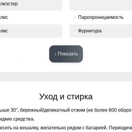
олиэстер
флис
Паропроницаемость
флис
Фурнитура
↓ Показать
Конструктивные особенности
Фиксаторы
Уход и стирка
Опции капюшона
ыше 30°,
бережный/деликатный отжим (не более 600 оборот
Декоративные элемент
идкие средства.
есить на вешалку, желательно рядом с батареей. Периодич
Внутренние швы