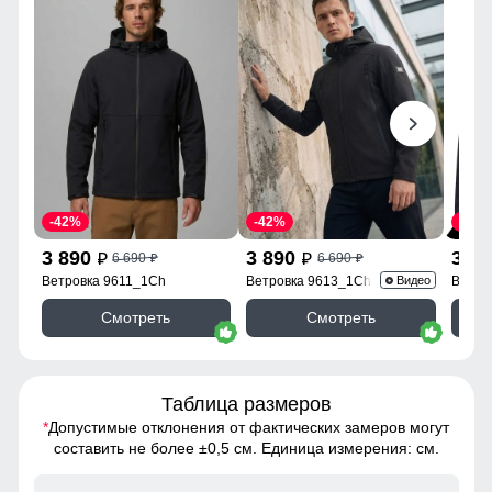
-42%
-42%
-42%
3 890
3 890
3 8
6 690
6 690
p
p
p
p
Ветровка 9611_1Ch
Ветровка 9613_1Ch
Ветро
Видео
Смотреть
Смотреть
Таблица размеров
*
Допустимые отклонения от фактических замеров могут
составить не более ±0,5 см. Единица измерения: см.