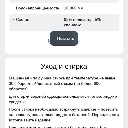
52
Водонепроницаемость
10 000 мм
73
Состав
95% полиэстер, 5%
спандекс
66
↓ Показать
Материалы
53
Материал
Виндстоппер, Софтшелл,
44
Мембранный материал,
Полиэстер
Уход и стирка
116
Материал подкладки
Полиэстер, флис
Машинная или ручная стирка при температуре не выше
116
30°,
бережный/деликатный отжим (не более 600
Материал подкладки
Полиэстер, флис
оборотов).
воротника
50
Для стирки верхней одежды используются только жидкие
средства.
Фактура материала
Плотная
После стирки необходимо встряхнуть изделие и повесить
56
на вешалку, желательно рядом с батареей. Периодически
Тип ткани
Технологичная ткань
встряхивайте изделие.
Softshell с эффектом
Windstopper
При правильном уходе изделие будет радовать Вас
54