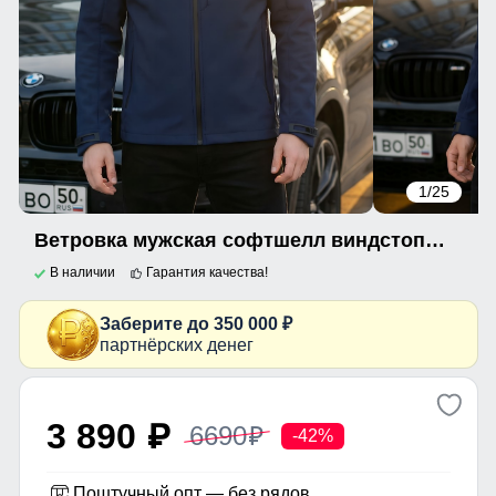
1
/25
Ветровка мужская софтшелл виндстоппер с капюшоном спортивная темно-синего цвета 9615_1TS
В наличии
Гарантия качества!
Заберите до 350 000 ₽
партнёрских денег
3 890
6690
p
p
-42%
Поштучный опт — без рядов