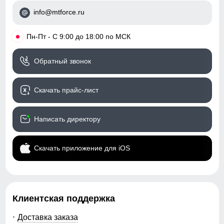
Таблица размеров брюк
Регулировка талии
внутренняя система
info@mtforce.ru
фиксации
44
•
Пн-Пт - С 9:00 до 18:00 по МСК
Капюшон
съемный
103
Регулировка капюшона
фиксаторы утяжки
Обратный звонок
76
Посадка брюк
средняя
Скачать прайс-лист
Низ брючин
фиксаторы на молнии
27
Написать директору
76
Дизайн и стиль
Скачать приложение для iOS
92
Пояс брюк
со шлевками и
регулируемым ремнем
36
Фиксация пояса
двойная, усиленная
Клиентская поддержка
Стиль
городской, спортивный,
46
туристический, outdoor,
Доставка заказа
travel, family look