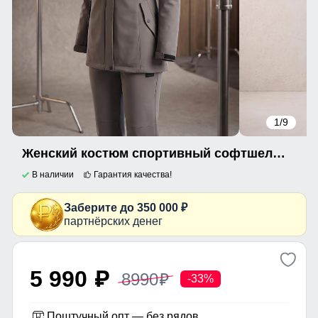
1
/9
Женский костюм спортивный софтшелл с флисом и мембраной темно-серого цвета 09618TC
В наличии
Гарантия качества!
Заберите до 350 000 ₽
партнёрских денег
5 990
8990
p
p
-33%
Поштучный опт — без рядов