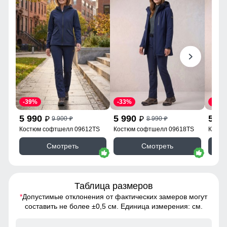
-39%
-33%
-39%
5 990
5 990
5 9
9 900
8 990
p
p
p
p
Костюм софтшелл 09612TS
Костюм софтшелл 09618TS
Костю
Смотреть
Смотреть
Таблица размеров
*
Допустимые отклонения от фактических замеров могут
составить не более ±0,5 см. Единица измерения: см.