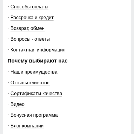
104
Способы оплаты
Рисунок
однотонный
76
Рассрочка и кредит
Коллекция
весна–осень 2026
Возврат, обмен
27
Назначение
город, путешествия,
прогулки, туризм, рыбалка,
Вопросы - ответы
яхтинг, активный отдых,
80
Контактная информация
повседневная носка, family
look
96
Почему выбирают нас
Упаковка и размеры
Наши преимущества
36
Отзывы клиентов
Тип упаковки
фирменный пакет,
фирменная пломба
48
Сертификаты качества
производителя
Видео
106
Цвета
горчичный, черный,
бирюзовый, малиновый,
Бонусная программа
голубой
77
Блог компании