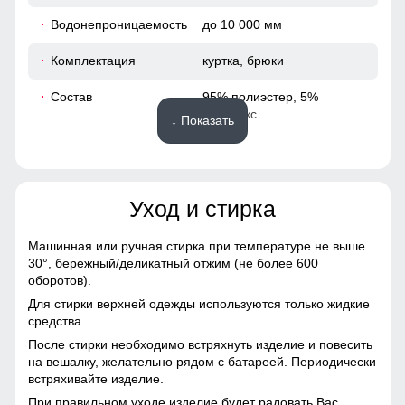
48
Водонепроницаемость
до 10 000 мм
83
Комплектация
куртка, брюки
65
Состав
95% полиэстер, 5%
спандекс
↓ Показать
49
Материалы
38
Уход и стирка
Подкладка
полиэстер с мягким
104
флисовым утеплением
Машинная или ручная стирка при температуре не выше
Материал
Виндстоппер, Софтшелл,
108
30°,
бережный/деликатный отжим (не более 600
Мембранный материал,
оборотов).
Полиэстер
42
Для стирки верхней одежды используются только жидкие
средства.
Фактура материала
плотная, гладкая, матовая
После стирки необходимо встряхнуть изделие и повесить
54
на вешалку, желательно рядом с батареей. Периодически
Тип ткани
плотная, гладкая,
встряхивайте изделие.
матовая, эластичная
При правильном уходе изделие будет радовать Вас
50