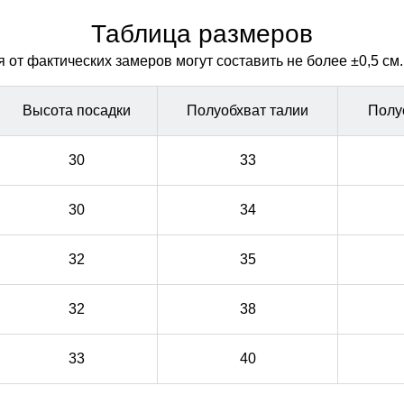
антибактериальной внутри. Водонепроницаемая
антибактериальной внутри. Водонепроницаемая
мембрана обеспечивает превосходную защиту при
мембрана обеспечивает превосходную защиту при
Таблица размеров
мокром снеге или ледяном дожде и оперативно
мокром снеге или ледяном дожде и оперативно
от фактических замеров могут составить не более ±0,5 см.
отводит влагу от тела наружу, сохраняя тепло и
отводит влагу от тела наружу, сохраняя тепло и
комфорт.
комфорт.
Высота посадки
Полуобхват талии
Полу
30
33
30
34
32
35
32
38
33
40