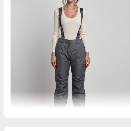
Благодаря универсальной посадке брюки, подойдут
девушкам и женщинам с различным типом фигур.