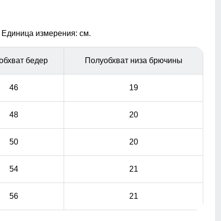
Расширитель штанин на молнии и
снегозащитные гамаши с эластичной
 Единица измерения: см.
полосой
обхват бедер
Полуобхват низа брючины
разрез внизу горнолыжных брюк позволяет легко
оправить штанину поверх горнолыжного ботинка. Во
всех горнолыжных брюках имеются снегозащитные
46
19
гамаши плотно обхватывающая ботинок, которые
защищают от проникновения снега и холода.
48
20
50
20
54
21
56
21