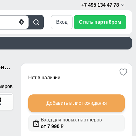
+7 495 134 47 78
Вход
Стать партнёром
Голосовой
Поиск
поиск
Полукомбинезон утепленный женский зимний горнолыжный серого цвета 7602Sr
Нет в наличии
меров
)
Добавить в лист ожидания
p
Вход для новых партнёров
от 7 990
₽