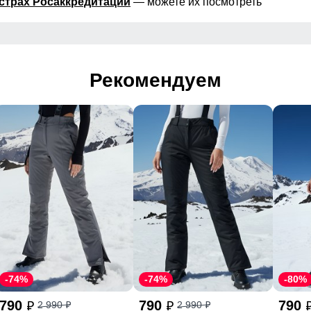
страх Росаккредитации
— можете их посмотреть
Рекомендуем
-74%
-74%
-80%
790
790
790
2 990
2 990
p
p
p
p