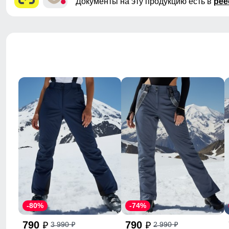
Документы на эту продукцию есть в
рее
-80%
-74%
790
790
3 990
2 990
p
p
p
p