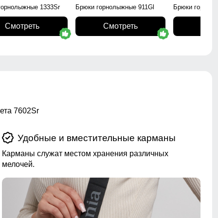
горнолыжные 1333Sr
Брюки горнолыжные 911Gl
Брюки горнол
Смотреть
Смотреть
Смо
ета 7602Sr
Удобные и вместительные карманы
Карманы служат местом хранения различных
мелочей.