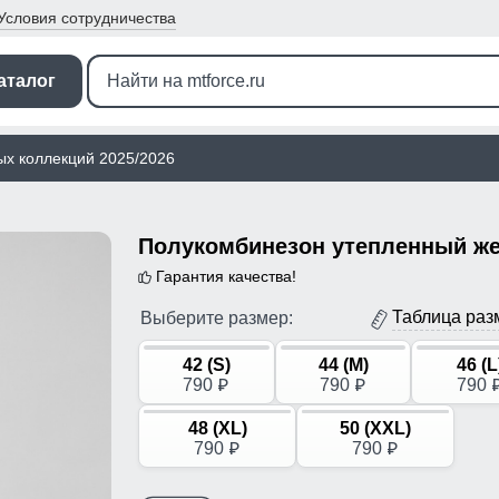
Условия
сотрудничества
аталог
ых коллекций 2025/2026
Гарантия качества!
Таблица раз
Выберите размер:
42 (S)
44 (M)
46 (L
790
790
790
p
p
48 (XL)
50 (XXL)
790
790
p
p