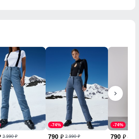
-74%
-74%
790
790
3 990
2 990
2 99
p
p
p
p
p