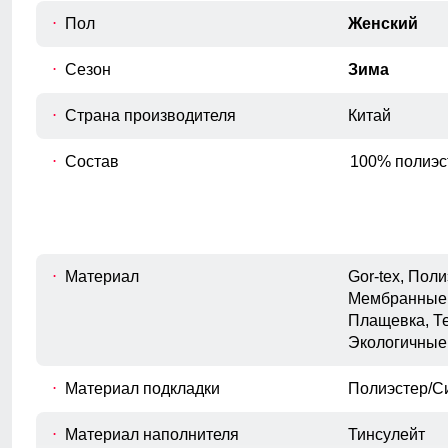
E
Измеряется полуобхват штанины по
Пол
Женский
нижнему краю.
Высота посадки
Сезон
Зима
Измеряется по переднему шву, от
F
верхнего среза брюк до шагового
Страна производителя
Китай
шва.
Состав
100% полиэс
Материал
Gor-tex, Пол
Мембранные 
Плащевка, Те
Экологичные
Материал подкладки
Полиэстер/С
Съемная спинка позволяет снять бретели при
Материал наполнителя
Тинсулейт
необходимости. Полукомбинезон легко превратится в