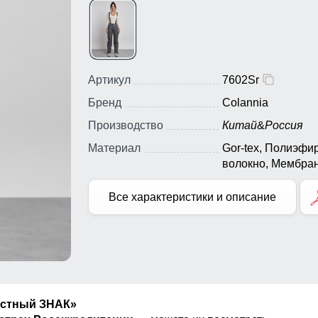
Артикул
7602Sr
Бренд
Colannia
Производство
Китай
&
Россия
Материал
Gor-tex, Полиэфи
волокно, Мембра
материалы, Полиэ
Плащевка, Тефло
Все характеристики и описание
Ткань, Экологичн
материалы
естный ЗНАК»