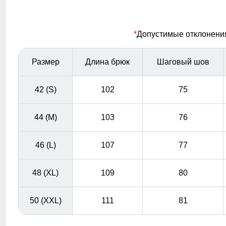
Регулируемая посадка
*
Допустимые отклонения 
Благодаря липучке и резинке, брюки можно легко
затянуть или ослабить в талии.
Размер
Длина брюк
Шаговый шов
42 (S)
102
75
44 (M)
103
76
46 (L)
107
77
48 (XL)
109
80
50 (XXL)
111
81