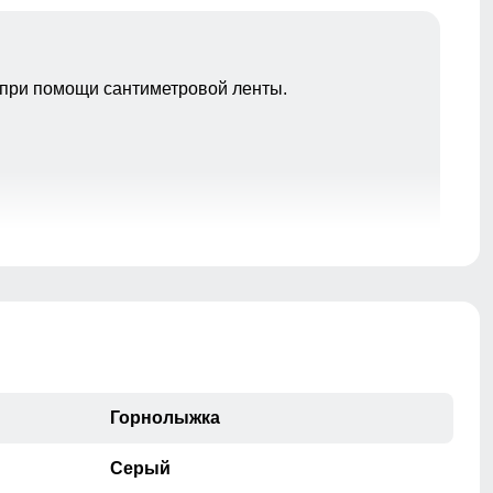
при помощи сантиметровой ленты.
разрез внизу горнолыжных брюк позволяет легко
оправить штанину поверх горнолыжного ботинка. Во
всех горнолыжных брюках имеются снегозащитные
гамаши плотно обхватывающая ботинок, которые
защищают от проникновения снега и холода.
Горнолыжка
Серый