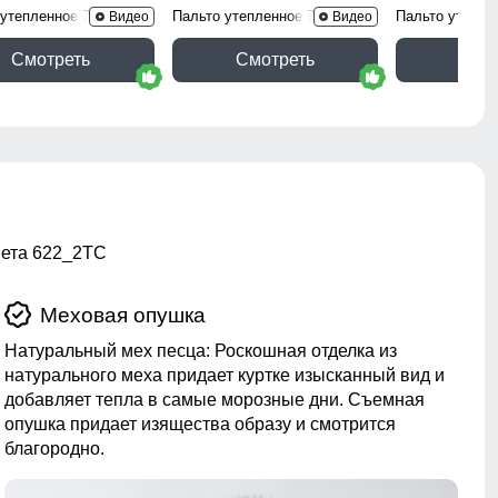
 утепленное 7700Ch
Пальто утепленное 7753Ch
Пальто утепле
Видео
Видео
Смотреть
Смотреть
Смо
вета 622_2TC
Меховая опушка
Натуральный мех песца: Роскошная отделка из
натурального меха придает куртке изысканный вид и
добавляет тепла в самые морозные дни. Съемная
опушка придает изящества образу и смотрится
благородно.