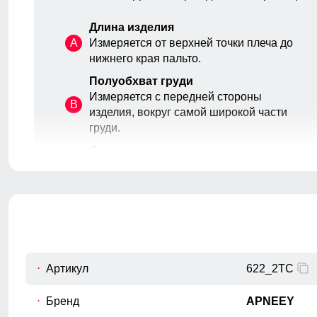
Длина изделия
A
Измеряется от верхней точки плеча до
нижнего края пальто.
Полуобхват груди
Измеряется с передней стороны
B
изделия, вокруг самой широкой части
груди.
Каждая деталь пальто, от карманов и воротника до
Длина плеч по спине
манжетов, выполнена с особой тщательностью,
C
Расстояние от верхней точки плеча до
добавляя изделию изысканности и подчеркивая
основания шеи.
индивидуальность его владельца. Эти мелочи создают
уникальный стиль и выделяет пальто среди прочих.
Длина рукава
D
Расстояние от плечевого шва до
окончания рукава.
Внутренний шов рукава
Артикул
622_2TC
E
Расстояние от подмышечного шва
вниз до окончания рукава.
Бренд
APNEEY
Полуобхват бедер