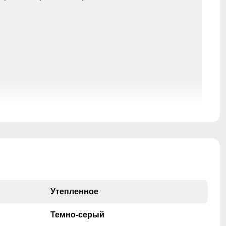
Пальто с водонепроницаемостью 10000мм обеспечит
непревзойденную защиту от дождя. Мембранные
материалы гарантируют сухость и комфорт, позволяя
оставаться активным в любую погоду, не беспокоясь о
влаге.
Утепленное
Темно-серый