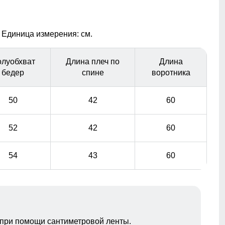
добавляет тепла в самые морозные дни. Съемная
опушка придает изящества образу и смотрится
благородно.
 Единица измерения: см.
Гарантия сухости при любой погоде
луобхват
Длина плеч по
Длина
Пальто с водонепроницаемостью 10000мм обеспечит
бедер
спине
воротника
непревзойденную защиту от дождя. Мембранные
материалы гарантируют сухость и комфорт, позволяя
50
42
60
оставаться активным в любую погоду, не беспокоясь о
влаге.
52
42
60
54
43
60
при помощи сантиметровой ленты.