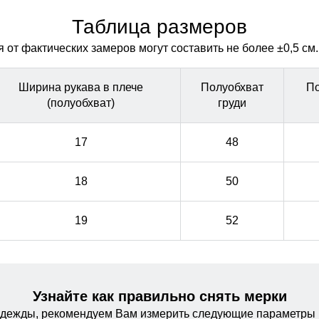
для повседневного использования.
для повседневного использования.
Таблица размеров
от фактических замеров могут составить не более ±0,5 см.
Ширина рукава в плече
Полуобхват
По
(полуобхват)
груди
17
48
18
50
19
52
Узнайте как правильно снять мерки
одежды, рекомендуем Вам измерить следующие параметры 