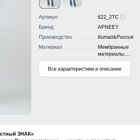
Артикул
622_2TC
Бренд
APNEEY
Производство
Китай
&
Россия
Материал
Мембранные
материалы,
Натуральные
материалы, Полиэ
Все характеристики и описание
Плащевка, Тефло
Экологичные
материалы
естный ЗНАК»