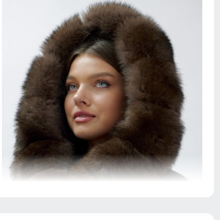
Натуральный мех песца: Роскошная отделка из
натурального меха придает куртке изысканный вид и