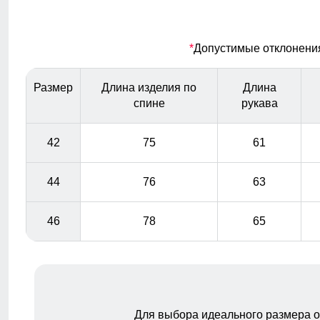
Подчеркнет уникальность образа.
Изысканность в мелочах
*
Допустимые отклонения 
Каждая деталь пальто, от карманов и воротника до
манжетов, выполнена с особой тщательностью,
Размер
Длина изделия по
Длина
добавляя изделию изысканности и подчеркивая
спине
рукава
индивидуальность его владельца. Эти мелочи создают
уникальный стиль и выделяет пальто среди прочих.
42
75
61
44
76
63
46
78
65
Для выбора идеального размера 