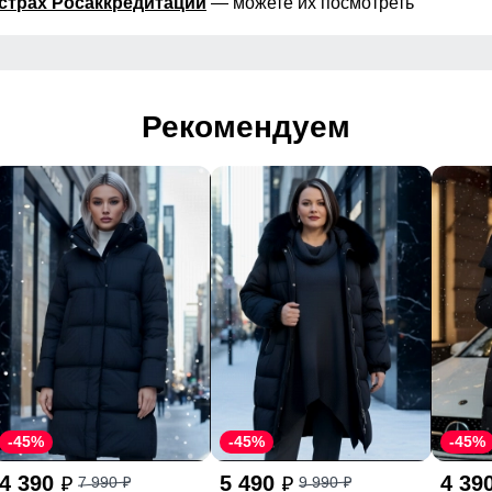
страх Росаккредитации
— можете их посмотреть
Рекомендуем
-45%
-45%
-45%
4 390
5 490
4 39
7 990
9 990
p
p
p
p