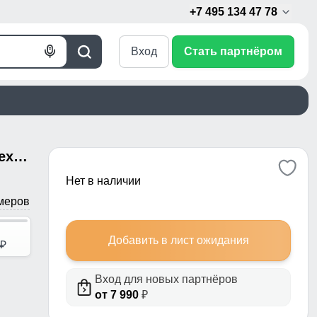
+7 495 134 47 78
Вход
Стать партнёром
Голосовой
Поиск
поиск
Полупальто женское зимние с мехом песец люкс класса темно-серого цвета 622_2TC
Нет в наличии
меров
Добавить в лист ожидания
p
Вход для новых партнёров
от 7 990
₽