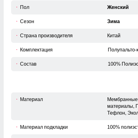
F
Измеряется по самым широким
Пол
Женский
точкам ягодиц.
Сезон
Зима
Страна производителя
Китай
Комплектация
Полупальто-
Состав
100% Полиэс
Материал
Мембранные 
материалы, 
Тефлон, Эко
Материал подкладки
100% полиэс