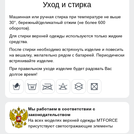
материалы, Натуральные
Уход и стирка
56
материалы, Полиэстер,
Плащевка, Тефлон,
Машинная или ручная стирка при температуре не выше
Экологичные материалы
30°,
бережный/деликатный отжим (не более 600
58 (6XL)
оборотов).
Материал подкладки
Флис
Для стирки верхней одежды используются только жидкие
76
средства.
Материал наполнителя
без наполнителя
После стирки необходимо встряхнуть изделие и повесить
65
на вешалку, желательно рядом с батареей. Периодически
Особенность ткани
Плотная
встряхивайте изделие.
Утеплитель
Флис
51
При правильном уходе изделие будет радовать Вас
долгое время!
56
Конструктивные особенности
64
Покрой куртки
Прямой
Мы работаем в соответствии с
Длина подола
Длинная
43
законодательством
На всех моделях верхней одежды MTFORCE
Тип кармана
Прорезной
57
присутствуют светоотражающие элементы
Внутренние карманы
Нет